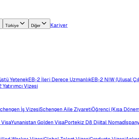
Kariyer
Türkiye
Diğer
üstü Yetenek
EB-2 İleri Derece Uzmanlık
EB-2 NIW (Ulusal Çık
 Yatırımcı Vizesi
chengen İş Vizesi
Schengen Aile Ziyareti
Öğrenci (Kısa Dönem
 Visa
Yunanistan Golden Visa
Portekiz D8 Dijital Nomad
İspan