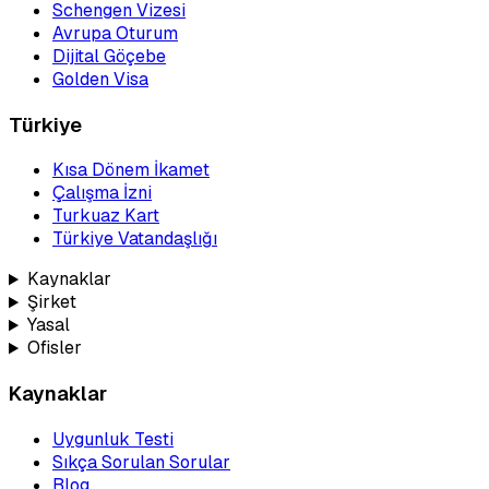
Schengen Vizesi
Avrupa Oturum
Dijital Göçebe
Golden Visa
Türkiye
Kısa Dönem İkamet
Çalışma İzni
Turkuaz Kart
Türkiye Vatandaşlığı
Kaynaklar
Şirket
Yasal
Ofisler
Kaynaklar
Uygunluk Testi
Sıkça Sorulan Sorular
Blog