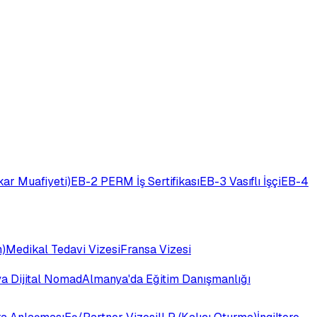
ar Muafiyeti)
EB-2 PERM İş Sertifikası
EB-3 Vasıflı İşçi
EB-4
)
Medikal Tedavi Vizesi
Fransa Vizesi
ya Dijital Nomad
Almanya'da Eğitim Danışmanlığı