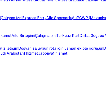
illed Worker Vizesi
Global Talent Vizesi
Graduate Vizesi
Ankar
i
Çalışma İzni
Express Entry
Aile Sponsorluğu
PGWP (Mezuniye
İkamet
Aile Birleşimi
Çalışma İzni
Turkuaz Kart
Dijital Göçebe 
aliz
İletişim
Dosyanıza uygun rota için uzman ekiple görüşün
D
udi Arabistan
1 hizmet
Japonya
1 hizmet