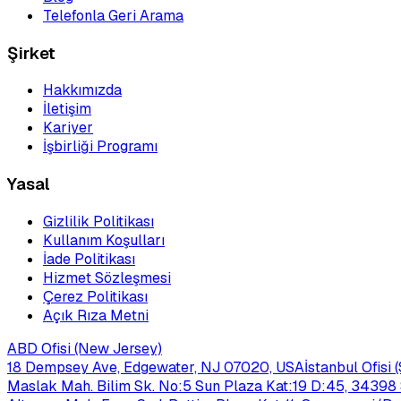
Telefonla Geri Arama
Şirket
Hakkımızda
İletişim
Kariyer
İşbirliği Programı
Yasal
Gizlilik Politikası
Kullanım Koşulları
İade Politikası
Hizmet Sözleşmesi
Çerez Politikası
Açık Rıza Metni
ABD Ofisi (New Jersey)
18 Dempsey Ave, Edgewater, NJ 07020, USA
İstanbul Ofisi
Maslak Mah. Bilim Sk. No:5 Sun Plaza Kat:19 D:45, 34398 