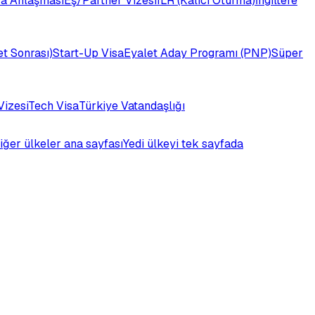
a Anlaşması
Eş/Partner Vizesi
ILR (Kalıcı Oturma)
İngiltere
t Sonrası)
Start-Up Visa
Eyalet Aday Programı (PNP)
Süper
Vizesi
Tech Visa
Türkiye Vatandaşlığı
iğer ülkeler ana sayfası
Yedi ülkeyi tek sayfada