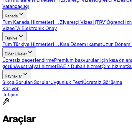
Tüm
İngiltere
Hizmetleri →
Ziyaretçi Vizesi
Öğrenci Vizesi
Sk
Vatandaşlığı
Kanada
Tüm
Kanada
Hizmetleri →
Ziyaretçi Vizesi (TRV)
Öğrenci İzn
Vize
eTA Elektronik Onay
Türkiye
Tüm
Türkiye
Hizmetleri →
Kısa Dönem İkamet
Uzun Dönem 
Diğer Ülkeler
Ücretsiz değerlendirme
Premium başvurular için kısa ön an
görün
Avustralya
1 hizmet
BAE / Dubai
1 hizmet
Çin
1 hizmet
Su
Kaynaklar
Sıkça Sorulan Sorular
Uygunluk Testi
Ücretsiz Görüşme
Kariyer
İletişim
Araçlar