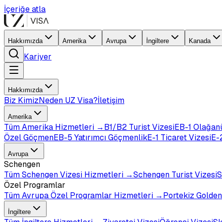
İçeriğe atla
Hakkımızda
Amerika
Avrupa
İngiltere
Kanada
Kariyer
Hakkımızda
Biz Kimiz
Neden UZ Visa?
İletişim
Amerika
Tüm
Amerika
Hizmetleri →
B1/B2 Turist Vizesi
EB-1 Olağan
Özel Göçmen
EB-5 Yatırımcı Göçmenlik
E-1 Ticaret Vizesi
E-2
Avrupa
Schengen
Tüm
Schengen Vizesi
Hizmetleri →
Schengen Turist Vizesi
S
Özel Programlar
Tüm
Avrupa Özel Programlar
Hizmetleri →
Portekiz Golden
İngiltere