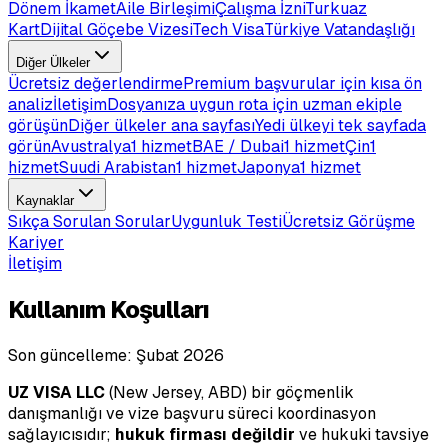
Dönem İkamet
Aile Birleşimi
Çalışma İzni
Turkuaz
Kart
Dijital Göçebe Vizesi
Tech Visa
Türkiye Vatandaşlığı
Diğer Ülkeler
Ücretsiz değerlendirme
Premium başvurular için kısa ön
analiz
İletişim
Dosyanıza uygun rota için uzman ekiple
görüşün
Diğer ülkeler ana sayfası
Yedi ülkeyi tek sayfada
görün
Avustralya
1 hizmet
BAE / Dubai
1 hizmet
Çin
1
hizmet
Suudi Arabistan
1 hizmet
Japonya
1 hizmet
Kaynaklar
Sıkça Sorulan Sorular
Uygunluk Testi
Ücretsiz Görüşme
Kariyer
İletişim
Kullanım Koşulları
Son güncelleme: Şubat 2026
UZ VISA LLC
(New Jersey, ABD) bir göçmenlik
danışmanlığı ve vize başvuru süreci koordinasyon
sağlayıcısıdır;
hukuk firması değildir
ve hukuki tavsiye