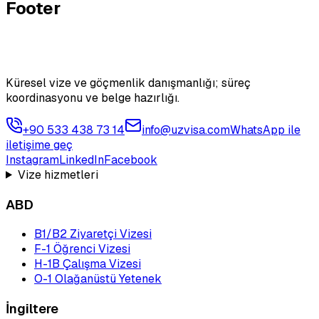
Footer
Küresel vize ve göçmenlik danışmanlığı; süreç
koordinasyonu ve belge hazırlığı.
+90 533 438 73 14
info@uzvisa.com
WhatsApp ile
iletişime geç
Instagram
LinkedIn
Facebook
Vize hizmetleri
ABD
B1/B2 Ziyaretçi Vizesi
F-1 Öğrenci Vizesi
H-1B Çalışma Vizesi
O-1 Olağanüstü Yetenek
İngiltere