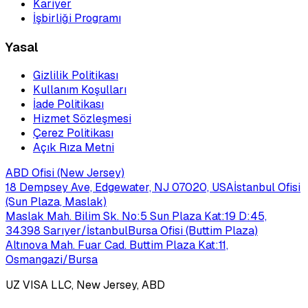
Kariyer
İşbirliği Programı
Yasal
Gizlilik Politikası
Kullanım Koşulları
İade Politikası
Hizmet Sözleşmesi
Çerez Politikası
Açık Rıza Metni
ABD Ofisi (New Jersey)
18 Dempsey Ave, Edgewater, NJ 07020, USA
İstanbul Ofisi
(Sun Plaza, Maslak)
Maslak Mah. Bilim Sk. No:5 Sun Plaza Kat:19 D:45,
34398 Sarıyer/İstanbul
Bursa Ofisi (Buttim Plaza)
Altınova Mah. Fuar Cad. Buttim Plaza Kat:11,
Osmangazi/Bursa
UZ VISA LLC, New Jersey, ABD