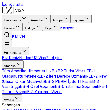
İçeriğe atla
Hakkımızda
Amerika
Avrupa
İngiltere
Kariyer
Kanada
Türkiye
Diğer
Kariyer
Hakkımızda
Biz Kimiz
Neden UZ Visa?
İletişim
Amerika
Tüm
Amerika
Hizmetleri →
B1/B2 Turist Vizesi
EB-1
Olağanüstü Yetenek
EB-2 İleri Derece Uzmanlık
EB-2 NIW
(Ulusal Çıkar Muafiyeti)
EB-2 PERM İş Sertifikası
EB-3
Vasıflı İşçi
EB-4 Özel Göçmen
EB-5 Yatırımcı Göçmenlik
E-1
Ticaret Vizesi
E-2 Yatırımcı Vizesi
Avrupa
Schengen