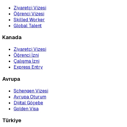
Ziyaretçi Vizesi
Öğrenci Vizesi
Skilled Worker
Global Talent
Kanada
Ziyaretçi Vizesi
Öğrenci İzni
Çalışma İzni
Express Entry
Avrupa
Schengen Vizesi
Avrupa Oturum
Dijital Göçebe
Golden Visa
Türkiye