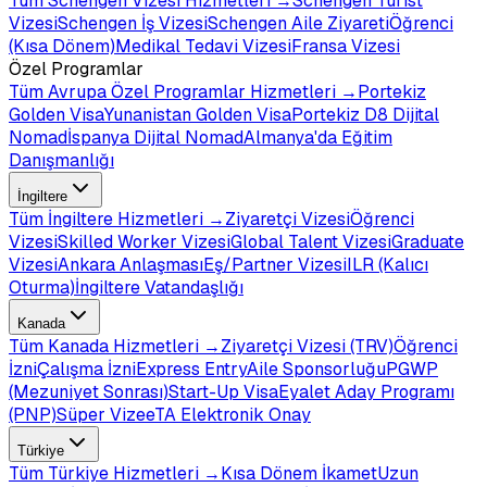
Tüm
Schengen Vizesi
Hizmetleri →
Schengen Turist
Vizesi
Schengen İş Vizesi
Schengen Aile Ziyareti
Öğrenci
(Kısa Dönem)
Medikal Tedavi Vizesi
Fransa Vizesi
Özel Programlar
Tüm
Avrupa Özel Programlar
Hizmetleri →
Portekiz
Golden Visa
Yunanistan Golden Visa
Portekiz D8 Dijital
Nomad
İspanya Dijital Nomad
Almanya'da Eğitim
Danışmanlığı
İngiltere
Tüm
İngiltere
Hizmetleri →
Ziyaretçi Vizesi
Öğrenci
Vizesi
Skilled Worker Vizesi
Global Talent Vizesi
Graduate
Vizesi
Ankara Anlaşması
Eş/Partner Vizesi
ILR (Kalıcı
Oturma)
İngiltere Vatandaşlığı
Kanada
Tüm
Kanada
Hizmetleri →
Ziyaretçi Vizesi (TRV)
Öğrenci
İzni
Çalışma İzni
Express Entry
Aile Sponsorluğu
PGWP
(Mezuniyet Sonrası)
Start-Up Visa
Eyalet Aday Programı
(PNP)
Süper Vize
eTA Elektronik Onay
Türkiye
Tüm
Türkiye
Hizmetleri →
Kısa Dönem İkamet
Uzun