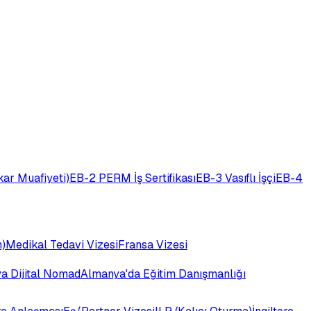
ar Muafiyeti)
EB-2 PERM İş Sertifikası
EB-3 Vasıflı İşçi
EB-4
)
Medikal Tedavi Vizesi
Fransa Vizesi
ya Dijital Nomad
Almanya'da Eğitim Danışmanlığı