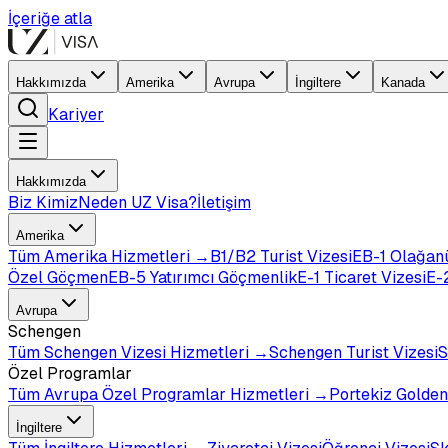
İçeriğe atla
Hakkımızda
Amerika
Avrupa
İngiltere
Kanada
Kariyer
Hakkımızda
Biz Kimiz
Neden UZ Visa?
İletişim
Amerika
Tüm
Amerika
Hizmetleri →
B1/B2 Turist Vizesi
EB-1 Olağan
Özel Göçmen
EB-5 Yatırımcı Göçmenlik
E-1 Ticaret Vizesi
E-2
Avrupa
Schengen
Tüm
Schengen Vizesi
Hizmetleri →
Schengen Turist Vizesi
S
Özel Programlar
Tüm
Avrupa Özel Programlar
Hizmetleri →
Portekiz Golden
İngiltere