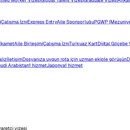
illed Worker Vizesi
Global Talent Vizesi
Graduate Vizesi
Ankar
i
Çalışma İzni
Express Entry
Aile Sponsorluğu
PGWP (Mezuniye
İkamet
Aile Birleşimi
Çalışma İzni
Turkuaz Kart
Dijital Göçebe 
aliz
İletişim
Dosyanıza uygun rota için uzman ekiple görüşün
D
udi Arabistan
1 hizmet
Japonya
1 hizmet
yaretçi vizesi