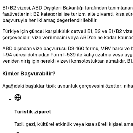
B1/B2 vizesi, ABD Dışişleri Bakanlığı tarafından tanımlanan 
faaliyetlerini; B2 kategorisi ise turizm, aile ziyareti, kısa s
başvuruyla her iki amaç değerlendirilebilir.
Türkiye için güncel karşılıklılık cetveli B1, B2 ve B1/B2 vi
çerçevesidir; vize verilmesini veya ABD'de ne kadar kalınaca
ABD dışından vize başvurusu DS-160 formu, MRV harcı ve baş
I-94 süresi dolmadan Form I-539 ile kalış uzatma veya uygu
yeniden giriş için gerekli vizeyi konsolosluktan almalıdır. 
Kimler Başvurabilir?
Aşağıdaki başlıklar tipik uygunluk çerçevesini özetler; ni
Turistik ziyaret
Tatil, gezi, kültürel etkinlik veya kısa süreli kişisel a