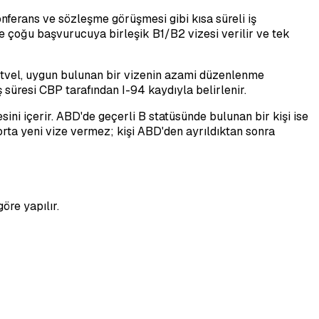
onferans ve sözleşme görüşmesi gibi kısa süreli iş
tikte çoğu başvurucuya birleşik B1/B2 vizesi verilir ve tek
 cetvel, uygun bulunan bir vizenin azami düzenlenme
 süresi CBP tarafından I-94 kaydıyla belirlenir.
i içerir. ABD'de geçerli B statüsünde bulunan bir kişi ise
rta yeni vize vermez; kişi ABD'den ayrıldıktan sonra
öre yapılır.