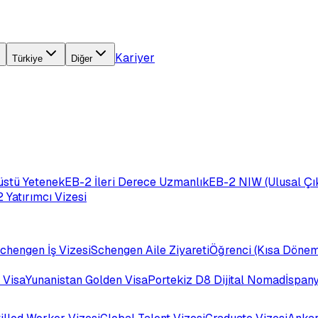
Kariyer
Türkiye
Diğer
üstü Yetenek
EB-2 İleri Derece Uzmanlık
EB-2 NIW (Ulusal Çık
 Yatırımcı Vizesi
chengen İş Vizesi
Schengen Aile Ziyareti
Öğrenci (Kısa Dönem
 Visa
Yunanistan Golden Visa
Portekiz D8 Dijital Nomad
İspan