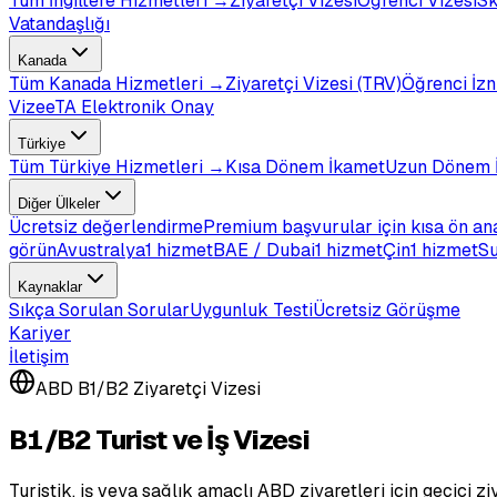
Tüm
İngiltere
Hizmetleri →
Ziyaretçi Vizesi
Öğrenci Vizesi
Sk
Vatandaşlığı
Kanada
Tüm
Kanada
Hizmetleri →
Ziyaretçi Vizesi (TRV)
Öğrenci İzn
Vize
eTA Elektronik Onay
Türkiye
Tüm
Türkiye
Hizmetleri →
Kısa Dönem İkamet
Uzun Dönem 
Diğer Ülkeler
Ücretsiz değerlendirme
Premium başvurular için kısa ön an
görün
Avustralya
1 hizmet
BAE / Dubai
1 hizmet
Çin
1 hizmet
Su
Kaynaklar
Sıkça Sorulan Sorular
Uygunluk Testi
Ücretsiz Görüşme
Kariyer
İletişim
ABD B1/B2 Ziyaretçi Vizesi
B1/B2 Turist ve İş Vizesi
Turistik, iş veya sağlık amaçlı ABD ziyaretleri için geçici zi