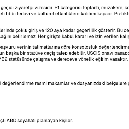
geçici ziyaretçi vizesidir. B1 kategorisi toplantı, müzakere, k
üreli tıbbi tedavi ve kültürel etkinliklere katılımı kapsar. Pra
zelerinde çoklu giriş ve 120 aya kadar geçerlilik gösterir. Bu
ğını belirlemez. Her girişte kabul kararı ve izin verilen kalış
vuru yerinin talimatlarına göre konsolosluk değerlendirmesin
n başka bir statüye geçiş talep edebilir. USCIS onayı pasapo
B1/B2 statüsünde çalışma ve dereceye yönelik eğitim yasaktır.
hai değerlendirme resmi makamlar ve dosyanızdaki belgelere g
maçlı ABD seyahati planlayan kişiler.