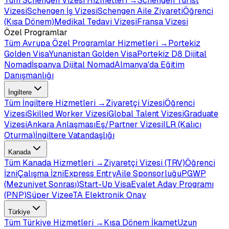
Tüm
Schengen Vizesi
Hizmetleri →
Schengen Turist
Vizesi
Schengen İş Vizesi
Schengen Aile Ziyareti
Öğrenci
(Kısa Dönem)
Medikal Tedavi Vizesi
Fransa Vizesi
Özel Programlar
Tüm
Avrupa Özel Programlar
Hizmetleri →
Portekiz
Golden Visa
Yunanistan Golden Visa
Portekiz D8 Dijital
Nomad
İspanya Dijital Nomad
Almanya'da Eğitim
Danışmanlığı
İngiltere
Tüm
İngiltere
Hizmetleri →
Ziyaretçi Vizesi
Öğrenci
Vizesi
Skilled Worker Vizesi
Global Talent Vizesi
Graduate
Vizesi
Ankara Anlaşması
Eş/Partner Vizesi
ILR (Kalıcı
Oturma)
İngiltere Vatandaşlığı
Kanada
Tüm
Kanada
Hizmetleri →
Ziyaretçi Vizesi (TRV)
Öğrenci
İzni
Çalışma İzni
Express Entry
Aile Sponsorluğu
PGWP
(Mezuniyet Sonrası)
Start-Up Visa
Eyalet Aday Programı
(PNP)
Süper Vize
eTA Elektronik Onay
Türkiye
Tüm
Türkiye
Hizmetleri →
Kısa Dönem İkamet
Uzun