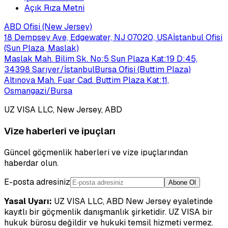
Açık Rıza Metni
ABD Ofisi (New Jersey)
18 Dempsey Ave, Edgewater, NJ 07020, USA
İstanbul Ofisi
(Sun Plaza, Maslak)
Maslak Mah. Bilim Sk. No:5 Sun Plaza Kat:19 D:45,
34398 Sarıyer/İstanbul
Bursa Ofisi (Buttim Plaza)
Altınova Mah. Fuar Cad. Buttim Plaza Kat:11,
Osmangazi/Bursa
UZ VISA LLC, New Jersey, ABD
Vize haberleri ve ipuçları
Güncel göçmenlik haberleri ve vize ipuçlarından
haberdar olun.
E-posta adresiniz
Abone Ol
Yasal Uyarı:
UZ VISA LLC, ABD New Jersey eyaletinde
kayıtlı bir göçmenlik danışmanlık şirketidir. UZ VISA bir
hukuk bürosu değildir ve hukuki temsil hizmeti vermez.