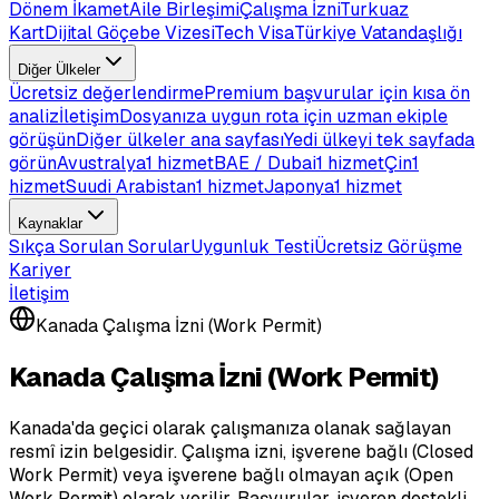
Dönem İkamet
Aile Birleşimi
Çalışma İzni
Turkuaz
Kart
Dijital Göçebe Vizesi
Tech Visa
Türkiye Vatandaşlığı
Diğer Ülkeler
Ücretsiz değerlendirme
Premium başvurular için kısa ön
analiz
İletişim
Dosyanıza uygun rota için uzman ekiple
görüşün
Diğer ülkeler ana sayfası
Yedi ülkeyi tek sayfada
görün
Avustralya
1 hizmet
BAE / Dubai
1 hizmet
Çin
1
hizmet
Suudi Arabistan
1 hizmet
Japonya
1 hizmet
Kaynaklar
Sıkça Sorulan Sorular
Uygunluk Testi
Ücretsiz Görüşme
Kariyer
İletişim
Kanada Çalışma İzni (Work Permit)
Kanada Çalışma İzni (Work Permit)
Kanada'da geçici olarak çalışmanıza olanak sağlayan
resmî izin belgesidir. Çalışma izni, işverene bağlı (Closed
Work Permit) veya işverene bağlı olmayan açık (Open
Work Permit) olarak verilir. Başvurular, işveren destekli