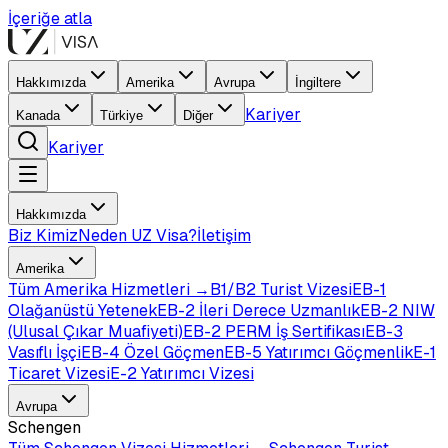
İçeriğe atla
Hakkımızda
Amerika
Avrupa
İngiltere
Kariyer
Kanada
Türkiye
Diğer
Kariyer
Hakkımızda
Biz Kimiz
Neden UZ Visa?
İletişim
Amerika
Tüm
Amerika
Hizmetleri →
B1/B2 Turist Vizesi
EB-1
Olağanüstü Yetenek
EB-2 İleri Derece Uzmanlık
EB-2 NIW
(Ulusal Çıkar Muafiyeti)
EB-2 PERM İş Sertifikası
EB-3
Vasıflı İşçi
EB-4 Özel Göçmen
EB-5 Yatırımcı Göçmenlik
E-1
Ticaret Vizesi
E-2 Yatırımcı Vizesi
Avrupa
Schengen