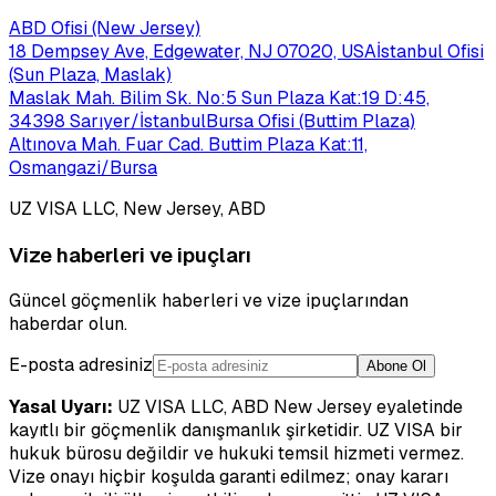
ABD Ofisi (New Jersey)
18 Dempsey Ave, Edgewater, NJ 07020, USA
İstanbul Ofisi
(Sun Plaza, Maslak)
Maslak Mah. Bilim Sk. No:5 Sun Plaza Kat:19 D:45,
34398 Sarıyer/İstanbul
Bursa Ofisi (Buttim Plaza)
Altınova Mah. Fuar Cad. Buttim Plaza Kat:11,
Osmangazi/Bursa
UZ VISA LLC, New Jersey, ABD
Vize haberleri ve ipuçları
Güncel göçmenlik haberleri ve vize ipuçlarından
haberdar olun.
E-posta adresiniz
Abone Ol
Yasal Uyarı:
UZ VISA LLC, ABD New Jersey eyaletinde
kayıtlı bir göçmenlik danışmanlık şirketidir. UZ VISA bir
hukuk bürosu değildir ve hukuki temsil hizmeti vermez.
Vize onayı hiçbir koşulda garanti edilmez; onay kararı