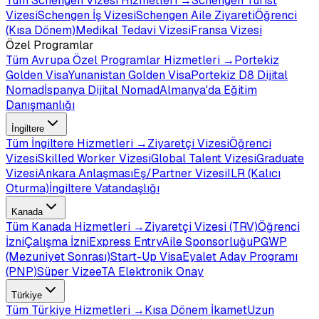
Tüm
Schengen Vizesi
Hizmetleri →
Schengen Turist
Vizesi
Schengen İş Vizesi
Schengen Aile Ziyareti
Öğrenci
(Kısa Dönem)
Medikal Tedavi Vizesi
Fransa Vizesi
Özel Programlar
Tüm
Avrupa Özel Programlar
Hizmetleri →
Portekiz
Golden Visa
Yunanistan Golden Visa
Portekiz D8 Dijital
Nomad
İspanya Dijital Nomad
Almanya'da Eğitim
Danışmanlığı
İngiltere
Tüm
İngiltere
Hizmetleri →
Ziyaretçi Vizesi
Öğrenci
Vizesi
Skilled Worker Vizesi
Global Talent Vizesi
Graduate
Vizesi
Ankara Anlaşması
Eş/Partner Vizesi
ILR (Kalıcı
Oturma)
İngiltere Vatandaşlığı
Kanada
Tüm
Kanada
Hizmetleri →
Ziyaretçi Vizesi (TRV)
Öğrenci
İzni
Çalışma İzni
Express Entry
Aile Sponsorluğu
PGWP
(Mezuniyet Sonrası)
Start-Up Visa
Eyalet Aday Programı
(PNP)
Süper Vize
eTA Elektronik Onay
Türkiye
Tüm
Türkiye
Hizmetleri →
Kısa Dönem İkamet
Uzun