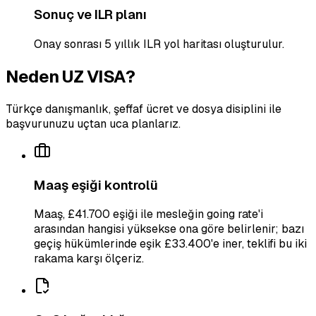
Sonuç ve ILR planı
Onay sonrası 5 yıllık ILR yol haritası oluşturulur.
Neden UZ VISA?
Türkçe danışmanlık, şeffaf ücret ve dosya disiplini ile
başvurunuzu uçtan uca planlarız.
Maaş eşiği kontrolü
Maaş, £41.700 eşiği ile mesleğin going rate'i
arasından hangisi yüksekse ona göre belirlenir; bazı
geçiş hükümlerinde eşik £33.400'e iner, teklifi bu iki
rakama karşı ölçeriz.