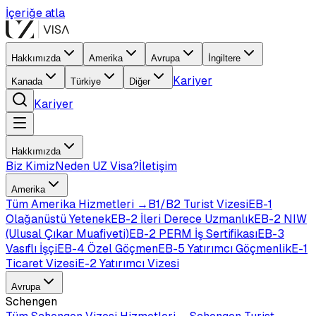
İçeriğe atla
Hakkımızda
Amerika
Avrupa
İngiltere
Kariyer
Kanada
Türkiye
Diğer
Kariyer
Hakkımızda
Biz Kimiz
Neden UZ Visa?
İletişim
Amerika
Tüm
Amerika
Hizmetleri →
B1/B2 Turist Vizesi
EB-1
Olağanüstü Yetenek
EB-2 İleri Derece Uzmanlık
EB-2 NIW
(Ulusal Çıkar Muafiyeti)
EB-2 PERM İş Sertifikası
EB-3
Vasıflı İşçi
EB-4 Özel Göçmen
EB-5 Yatırımcı Göçmenlik
E-1
Ticaret Vizesi
E-2 Yatırımcı Vizesi
Avrupa
Schengen