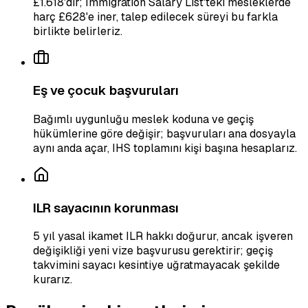
£1.618'dir; Immigration Salary List'teki mesleklerde
harç £628'e iner, talep edilecek süreyi bu farkla
birlikte belirleriz.
Eş ve çocuk başvuruları
Bağımlı uygunluğu meslek koduna ve geçiş
hükümlerine göre değişir; başvuruları ana dosyayla
aynı anda açar, IHS toplamını kişi başına hesaplarız.
ILR sayacının korunması
5 yıl yasal ikamet ILR hakkı doğurur, ancak işveren
değişikliği yeni vize başvurusu gerektirir; geçiş
takvimini sayacı kesintiye uğratmayacak şekilde
kurarız.