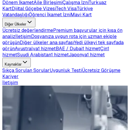
Dönem İkamet
Aile Birleşimi
Çalışma İzni
Turkuaz
Kart
Dijital Göçebe Vizesi
Tech Visa
Türkiye
Vatandaşlığı
Öğrenci İkamet İzni
Mavi Kart
Diğer Ülkeler
Ücretsiz değerlendirme
Premium başvurular için kısa ön
analiz
İletişim
Dosyanıza uygun rota için uzman ekiple
görüşün
Diğer ülkeler ana sayfası
Yedi ülkeyi tek sayfada
görün
Avustralya
1 hizmet
BAE / Dubai
1 hizmet
Çin
1
hizmet
Suudi Arabistan
1 hizmet
Japonya
1 hizmet
Kaynaklar
Sıkça Sorulan Sorular
Uygunluk Testi
Ücretsiz Görüşme
Kariyer
İletişim