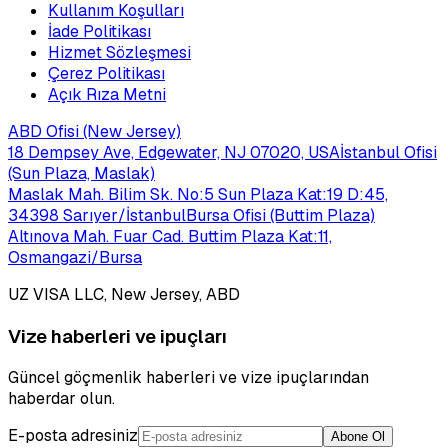
Kullanım Koşulları
İade Politikası
Hizmet Sözleşmesi
Çerez Politikası
Açık Rıza Metni
ABD Ofisi (New Jersey)
18 Dempsey Ave, Edgewater, NJ 07020, USA
İstanbul Ofisi
(Sun Plaza, Maslak)
Maslak Mah. Bilim Sk. No:5 Sun Plaza Kat:19 D:45,
34398 Sarıyer/İstanbul
Bursa Ofisi (Buttim Plaza)
Altınova Mah. Fuar Cad. Buttim Plaza Kat:11,
Osmangazi/Bursa
UZ VISA LLC, New Jersey, ABD
Vize haberleri ve ipuçları
Güncel göçmenlik haberleri ve vize ipuçlarından
haberdar olun.
E-posta adresiniz
Abone Ol