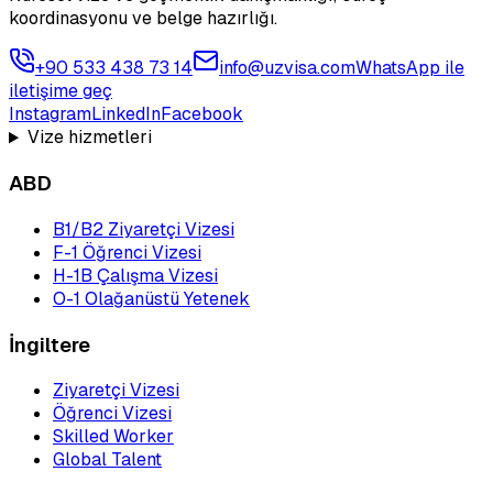
koordinasyonu ve belge hazırlığı.
+90 533 438 73 14
info@uzvisa.com
WhatsApp ile
iletişime geç
Instagram
LinkedIn
Facebook
Vize hizmetleri
ABD
B1/B2 Ziyaretçi Vizesi
F-1 Öğrenci Vizesi
H-1B Çalışma Vizesi
O-1 Olağanüstü Yetenek
İngiltere
Ziyaretçi Vizesi
Öğrenci Vizesi
Skilled Worker
Global Talent