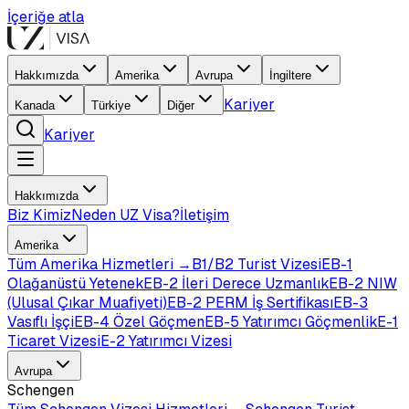
İçeriğe atla
Hakkımızda
Amerika
Avrupa
İngiltere
Kariyer
Kanada
Türkiye
Diğer
Kariyer
Hakkımızda
Biz Kimiz
Neden UZ Visa?
İletişim
Amerika
Tüm
Amerika
Hizmetleri →
B1/B2 Turist Vizesi
EB-1
Olağanüstü Yetenek
EB-2 İleri Derece Uzmanlık
EB-2 NIW
(Ulusal Çıkar Muafiyeti)
EB-2 PERM İş Sertifikası
EB-3
Vasıflı İşçi
EB-4 Özel Göçmen
EB-5 Yatırımcı Göçmenlik
E-1
Ticaret Vizesi
E-2 Yatırımcı Vizesi
Avrupa
Schengen