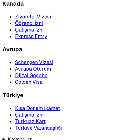
Kanada
Ziyaretçi Vizesi
Öğrenci İzni
Çalışma İzni
Express Entry
Avrupa
Schengen Vizesi
Avrupa Oturum
Dijital Göçebe
Golden Visa
Türkiye
Kısa Dönem İkamet
Çalışma İzni
Turkuaz Kart
Türkiye Vatandaşlığı
Kaynaklar