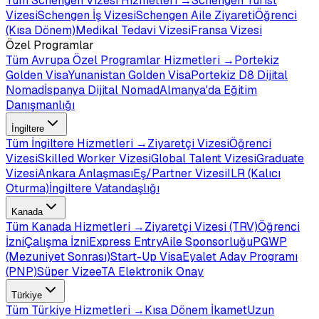
Tüm
Schengen Vizesi
Hizmetleri →
Schengen Turist
Vizesi
Schengen İş Vizesi
Schengen Aile Ziyareti
Öğrenci
(Kısa Dönem)
Medikal Tedavi Vizesi
Fransa Vizesi
Özel Programlar
Tüm
Avrupa Özel Programlar
Hizmetleri →
Portekiz
Golden Visa
Yunanistan Golden Visa
Portekiz D8 Dijital
Nomad
İspanya Dijital Nomad
Almanya'da Eğitim
Danışmanlığı
İngiltere
Tüm
İngiltere
Hizmetleri →
Ziyaretçi Vizesi
Öğrenci
Vizesi
Skilled Worker Vizesi
Global Talent Vizesi
Graduate
Vizesi
Ankara Anlaşması
Eş/Partner Vizesi
ILR (Kalıcı
Oturma)
İngiltere Vatandaşlığı
Kanada
Tüm
Kanada
Hizmetleri →
Ziyaretçi Vizesi (TRV)
Öğrenci
İzni
Çalışma İzni
Express Entry
Aile Sponsorluğu
PGWP
(Mezuniyet Sonrası)
Start-Up Visa
Eyalet Aday Programı
(PNP)
Süper Vize
eTA Elektronik Onay
Türkiye
Tüm
Türkiye
Hizmetleri →
Kısa Dönem İkamet
Uzun