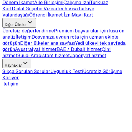
Dönem İkamet
Aile Birleşimi
Çalışma İzni
Turkuaz
Kart
Dijital Göçebe Vizesi
Tech Visa
Türkiye
Vatandaşlığı
Öğrenci İkamet İzni
Mavi Kart
Diğer Ülkeler
Ücretsiz değerlendirme
Premium başvurular için kısa ön
analiz
İletişim
Dosyanıza uygun rota için uzman ekiple
görüşün
Diğer ülkeler ana sayfası
Yedi ülkeyi tek sayfada
görün
Avustralya
1 hizmet
BAE / Dubai
1 hizmet
Çin
1
hizmet
Suudi Arabistan
1 hizmet
Japonya
1 hizmet
Kaynaklar
Sıkça Sorulan Sorular
Uygunluk Testi
Ücretsiz Görüşme
Kariyer
İletişim