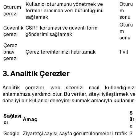
Kullanıcı oturumunu yönetmek ve
Oturu
Oturum
formlar arasında veri bütünlüğünü
m
çerezi
sağlamak
sonu
Oturu
Güvenlik
CSRF koruması ve güvenli form
m
çerezi
gönderimi sağlamak
sonu
Çerez
onay
Çerez tercihlerinizi hatırlamak
1 yıl
çerezi
3. Analitik Çerezler
Analitik çerezler, web sitemizi nasıl kullandığınızı
anlamamıza yardımcı olur. Bu veriler, siteyi iyileştirmek ve
daha iyi bir kullanıcı deneyimi sunmak amacıyla kullanılır.
S
Sağlayı
Amaç
ür
cı
e
Google
Ziyaretçi sayısı, sayfa görüntülenmeleri, trafik
2