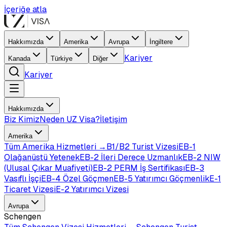
İçeriğe atla
Hakkımızda
Amerika
Avrupa
İngiltere
Kariyer
Kanada
Türkiye
Diğer
Kariyer
Hakkımızda
Biz Kimiz
Neden UZ Visa?
İletişim
Amerika
Tüm
Amerika
Hizmetleri →
B1/B2 Turist Vizesi
EB-1
Olağanüstü Yetenek
EB-2 İleri Derece Uzmanlık
EB-2 NIW
(Ulusal Çıkar Muafiyeti)
EB-2 PERM İş Sertifikası
EB-3
Vasıflı İşçi
EB-4 Özel Göçmen
EB-5 Yatırımcı Göçmenlik
E-1
Ticaret Vizesi
E-2 Yatırımcı Vizesi
Avrupa
Schengen