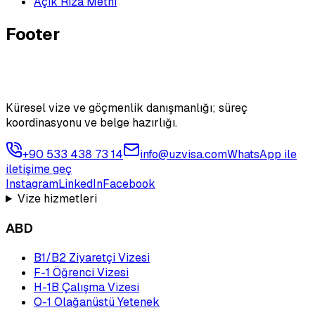
Açık Rıza Metni
Footer
Küresel vize ve göçmenlik danışmanlığı; süreç
koordinasyonu ve belge hazırlığı.
+90 533 438 73 14
info@uzvisa.com
WhatsApp ile
iletişime geç
Instagram
LinkedIn
Facebook
Vize hizmetleri
ABD
B1/B2 Ziyaretçi Vizesi
F-1 Öğrenci Vizesi
H-1B Çalışma Vizesi
O-1 Olağanüstü Yetenek