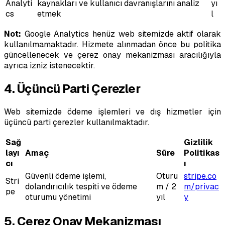
Analyti
kaynakları ve kullanıcı davranışlarını analiz
yı
cs
etmek
l
Not:
Google Analytics henüz web sitemizde aktif olarak
kullanılmamaktadır. Hizmete alınmadan önce bu politika
güncellenecek ve çerez onay mekanizması aracılığıyla
ayrıca izniz istenecektir.
4. Üçüncü Parti Çerezler
Web sitemizde ödeme işlemleri ve dış hizmetler için
üçüncü parti çerezler kullanılmaktadır.
Sağ
Gizlilik
layı
Amaç
Süre
Politikas
cı
ı
Güvenli ödeme işlemi,
Oturu
stripe.co
Stri
dolandırıcılık tespiti ve ödeme
m / 2
m/privac
pe
oturumu yönetimi
yıl
y
5. Çerez Onay Mekanizması