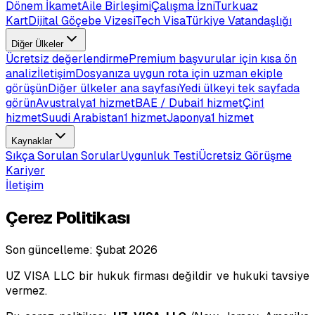
Dönem İkamet
Aile Birleşimi
Çalışma İzni
Turkuaz
Kart
Dijital Göçebe Vizesi
Tech Visa
Türkiye Vatandaşlığı
Diğer Ülkeler
Ücretsiz değerlendirme
Premium başvurular için kısa ön
analiz
İletişim
Dosyanıza uygun rota için uzman ekiple
görüşün
Diğer ülkeler ana sayfası
Yedi ülkeyi tek sayfada
görün
Avustralya
1 hizmet
BAE / Dubai
1 hizmet
Çin
1
hizmet
Suudi Arabistan
1 hizmet
Japonya
1 hizmet
Kaynaklar
Sıkça Sorulan Sorular
Uygunluk Testi
Ücretsiz Görüşme
Kariyer
İletişim
Çerez Politikası
Son güncelleme: Şubat 2026
UZ VISA LLC bir hukuk firması değildir ve hukuki tavsiye
vermez.