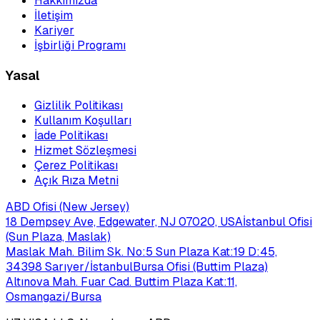
Hakkımızda
İletişim
Kariyer
İşbirliği Programı
Yasal
Gizlilik Politikası
Kullanım Koşulları
İade Politikası
Hizmet Sözleşmesi
Çerez Politikası
Açık Rıza Metni
ABD Ofisi (New Jersey)
18 Dempsey Ave, Edgewater, NJ 07020, USA
İstanbul Ofisi
(Sun Plaza, Maslak)
Maslak Mah. Bilim Sk. No:5 Sun Plaza Kat:19 D:45,
34398 Sarıyer/İstanbul
Bursa Ofisi (Buttim Plaza)
Altınova Mah. Fuar Cad. Buttim Plaza Kat:11,
Osmangazi/Bursa