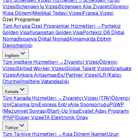
Tüm
Schengen Vizesi
Hizmetleri →
Schengen Turist
Vizesi
Schengen İş Vizesi
Schengen Aile Ziyareti
Öğrenci
(Kısa Dönem)
Medikal Tedavi Vizesi
Fransa Vizesi
Özel Programlar
Tüm
Avrupa Özel Programlar
Hizmetleri →
Portekiz
Golden Visa
Yunanistan Golden Visa
Portekiz D8 Dijital
Nomad
İspanya Dijital Nomad
Almanya'da Eğitim
Danışmanlığı
İngiltere
Tüm
İngiltere
Hizmetleri →
Ziyaretçi Vizesi
Öğrenci
Vizesi
Skilled Worker Vizesi
Global Talent Vizesi
Graduate
Vizesi
Ankara Anlaşması
Eş/Partner Vizesi
ILR (Kalıcı
Oturma)
İngiltere Vatandaşlığı
Kanada
Tüm
Kanada
Hizmetleri →
Ziyaretçi Vizesi (TRV)
Öğrenci
İzni
Çalışma İzni
Express Entry
Aile Sponsorluğu
PGWP
(Mezuniyet Sonrası)
Start-Up Visa
Eyalet Aday Programı
(PNP)
Süper Vize
eTA Elektronik Onay
Türkiye
Tüm
Türkiye
Hizmetleri →
Kısa Dönem İkamet
Uzun