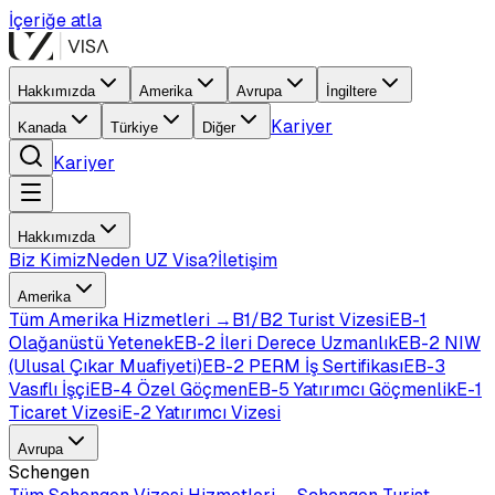
İçeriğe atla
Hakkımızda
Amerika
Avrupa
İngiltere
Kariyer
Kanada
Türkiye
Diğer
Kariyer
Hakkımızda
Biz Kimiz
Neden UZ Visa?
İletişim
Amerika
Tüm
Amerika
Hizmetleri →
B1/B2 Turist Vizesi
EB-1
Olağanüstü Yetenek
EB-2 İleri Derece Uzmanlık
EB-2 NIW
(Ulusal Çıkar Muafiyeti)
EB-2 PERM İş Sertifikası
EB-3
Vasıflı İşçi
EB-4 Özel Göçmen
EB-5 Yatırımcı Göçmenlik
E-1
Ticaret Vizesi
E-2 Yatırımcı Vizesi
Avrupa
Schengen