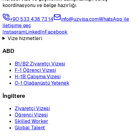
koordinasyonu ve belge hazırlığı.
+90 533 438 73 14
info@uzvisa.com
WhatsApp ile
iletişime geç
Instagram
LinkedIn
Facebook
Vize hizmetleri
ABD
B1/B2 Ziyaretçi Vizesi
F-1 Öğrenci Vizesi
H-1B Çalışma Vizesi
O-1 Olağanüstü Yetenek
İngiltere
Ziyaretçi Vizesi
Öğrenci Vizesi
Skilled Worker
Global Talent