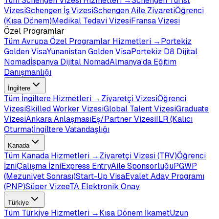
Tüm
Schengen Vizesi
Hizmetleri →
Schengen Turist
Vizesi
Schengen İş Vizesi
Schengen Aile Ziyareti
Öğrenci
(Kısa Dönem)
Medikal Tedavi Vizesi
Fransa Vizesi
Özel Programlar
Tüm
Avrupa Özel Programlar
Hizmetleri →
Portekiz
Golden Visa
Yunanistan Golden Visa
Portekiz D8 Dijital
Nomad
İspanya Dijital Nomad
Almanya'da Eğitim
Danışmanlığı
İngiltere
Tüm
İngiltere
Hizmetleri →
Ziyaretçi Vizesi
Öğrenci
Vizesi
Skilled Worker Vizesi
Global Talent Vizesi
Graduate
Vizesi
Ankara Anlaşması
Eş/Partner Vizesi
ILR (Kalıcı
Oturma)
İngiltere Vatandaşlığı
Kanada
Tüm
Kanada
Hizmetleri →
Ziyaretçi Vizesi (TRV)
Öğrenci
İzni
Çalışma İzni
Express Entry
Aile Sponsorluğu
PGWP
(Mezuniyet Sonrası)
Start-Up Visa
Eyalet Aday Programı
(PNP)
Süper Vize
eTA Elektronik Onay
Türkiye
Tüm
Türkiye
Hizmetleri →
Kısa Dönem İkamet
Uzun