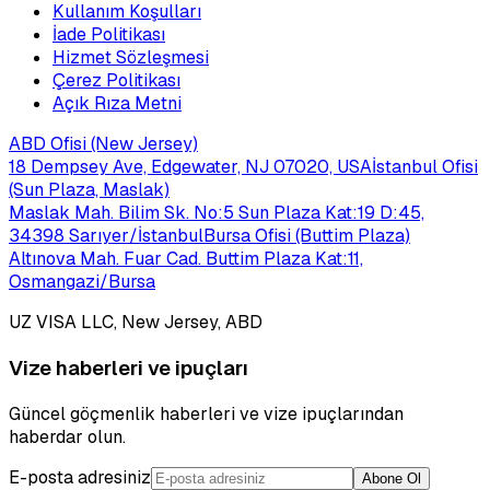
Kullanım Koşulları
İade Politikası
Hizmet Sözleşmesi
Çerez Politikası
Açık Rıza Metni
ABD Ofisi (New Jersey)
18 Dempsey Ave, Edgewater, NJ 07020, USA
İstanbul Ofisi
(Sun Plaza, Maslak)
Maslak Mah. Bilim Sk. No:5 Sun Plaza Kat:19 D:45,
34398 Sarıyer/İstanbul
Bursa Ofisi (Buttim Plaza)
Altınova Mah. Fuar Cad. Buttim Plaza Kat:11,
Osmangazi/Bursa
UZ VISA LLC, New Jersey, ABD
Vize haberleri ve ipuçları
Güncel göçmenlik haberleri ve vize ipuçlarından
haberdar olun.
E-posta adresiniz
Abone Ol