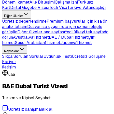
Dönem İkamet
Aile Birleşimi
Çalışma İzni
Turkuaz
Kart
Dijital Göçebe Vizesi
Tech Visa
Türkiye Vatandaşlığı
Diğer Ülkeler
Ücretsiz değerlendirme
Premium başvurular için kısa ön
analiz
İletişim
Dosyanıza uygun rota için uzman ekiple
görüşün
Diğer ülkeler ana sayfası
Yedi ülkeyi tek sayfada
görün
Avustralya
1 hizmet
BAE / Dubai
1 hizmet
Çin
1
hizmet
Suudi Arabistan
1 hizmet
Japonya
1 hizmet
Kaynaklar
Sıkça Sorulan Sorular
Uygunluk Testi
Ücretsiz Görüşme
Kariyer
İletişim
uae
BAE Dubai Turist Vizesi
Turizm ve Kişisel Seyahat
Ücretsiz danışmanlık al