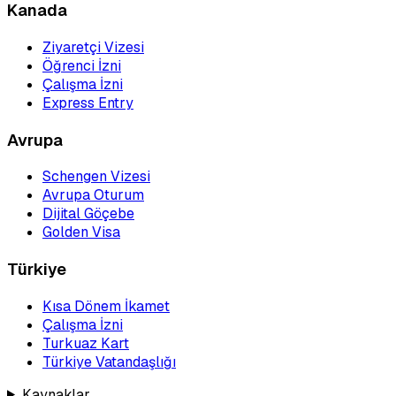
Kanada
Ziyaretçi Vizesi
Öğrenci İzni
Çalışma İzni
Express Entry
Avrupa
Schengen Vizesi
Avrupa Oturum
Dijital Göçebe
Golden Visa
Türkiye
Kısa Dönem İkamet
Çalışma İzni
Turkuaz Kart
Türkiye Vatandaşlığı
Kaynaklar