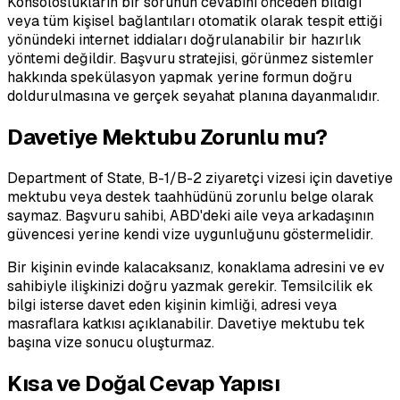
Konsoloslukların bir sorunun cevabını önceden bildiği
veya tüm kişisel bağlantıları otomatik olarak tespit ettiği
yönündeki internet iddiaları doğrulanabilir bir hazırlık
yöntemi değildir. Başvuru stratejisi, görünmez sistemler
hakkında spekülasyon yapmak yerine formun doğru
doldurulmasına ve gerçek seyahat planına dayanmalıdır.
Davetiye Mektubu Zorunlu mu?
Department of State, B-1/B-2 ziyaretçi vizesi için davetiye
mektubu veya destek taahhüdünü zorunlu belge olarak
saymaz. Başvuru sahibi, ABD'deki aile veya arkadaşının
güvencesi yerine kendi vize uygunluğunu göstermelidir.
Bir kişinin evinde kalacaksanız, konaklama adresini ve ev
sahibiyle ilişkinizi doğru yazmak gerekir. Temsilcilik ek
bilgi isterse davet eden kişinin kimliği, adresi veya
masraflara katkısı açıklanabilir. Davetiye mektubu tek
başına vize sonucu oluşturmaz.
Kısa ve Doğal Cevap Yapısı