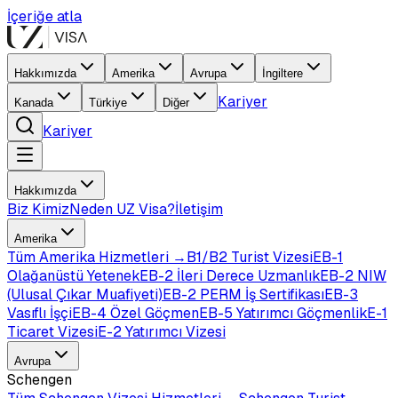
İçeriğe atla
Hakkımızda
Amerika
Avrupa
İngiltere
Kariyer
Kanada
Türkiye
Diğer
Kariyer
Hakkımızda
Biz Kimiz
Neden UZ Visa?
İletişim
Amerika
Tüm
Amerika
Hizmetleri →
B1/B2 Turist Vizesi
EB-1
Olağanüstü Yetenek
EB-2 İleri Derece Uzmanlık
EB-2 NIW
(Ulusal Çıkar Muafiyeti)
EB-2 PERM İş Sertifikası
EB-3
Vasıflı İşçi
EB-4 Özel Göçmen
EB-5 Yatırımcı Göçmenlik
E-1
Ticaret Vizesi
E-2 Yatırımcı Vizesi
Avrupa
Schengen