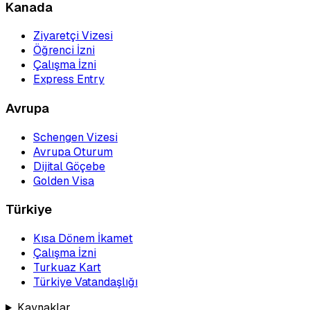
Kanada
Ziyaretçi Vizesi
Öğrenci İzni
Çalışma İzni
Express Entry
Avrupa
Schengen Vizesi
Avrupa Oturum
Dijital Göçebe
Golden Visa
Türkiye
Kısa Dönem İkamet
Çalışma İzni
Turkuaz Kart
Türkiye Vatandaşlığı
Kaynaklar