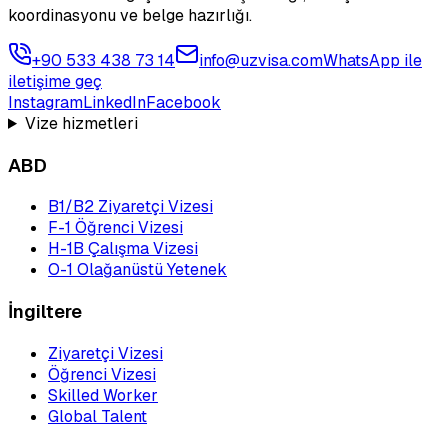
koordinasyonu ve belge hazırlığı.
+90 533 438 73 14
info@uzvisa.com
WhatsApp ile
iletişime geç
Instagram
LinkedIn
Facebook
Vize hizmetleri
ABD
B1/B2 Ziyaretçi Vizesi
F-1 Öğrenci Vizesi
H-1B Çalışma Vizesi
O-1 Olağanüstü Yetenek
İngiltere
Ziyaretçi Vizesi
Öğrenci Vizesi
Skilled Worker
Global Talent