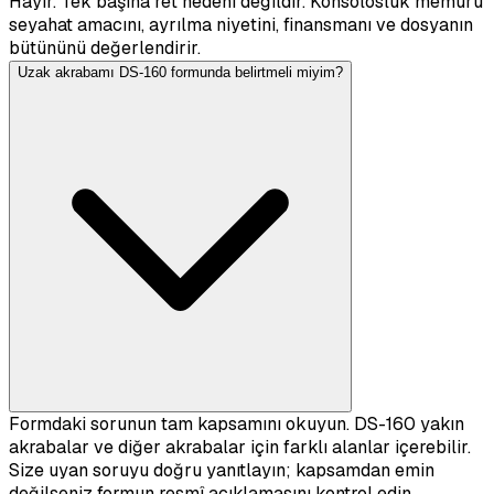
Hayır. Tek başına ret nedeni değildir. Konsolosluk memuru
seyahat amacını, ayrılma niyetini, finansmanı ve dosyanın
bütününü değerlendirir.
Uzak akrabamı DS-160 formunda belirtmeli miyim?
Formdaki sorunun tam kapsamını okuyun. DS-160 yakın
akrabalar ve diğer akrabalar için farklı alanlar içerebilir.
Size uyan soruyu doğru yanıtlayın; kapsamdan emin
değilseniz formun resmî açıklamasını kontrol edin.