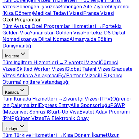
Tüm
Schengen Vizesi
Hizmetleri →
Schengen Turist
Vizesi
Schengen İş Vizesi
Schengen Aile Ziyareti
Öğrenci
(Kısa Dönem)
Medikal Tedavi Vizesi
Fransa Vizesi
Özel Programlar
Tüm
Avrupa Özel Programlar
Hizmetleri →
Portekiz
Golden Visa
Yunanistan Golden Visa
Portekiz D8 Dijital
Nomad
İspanya Dijital Nomad
Almanya'da Eğitim
Danışmanlığı
İngiltere
Tüm
İngiltere
Hizmetleri →
Ziyaretçi Vizesi
Öğrenci
Vizesi
Skilled Worker Vizesi
Global Talent Vizesi
Graduate
Vizesi
Ankara Anlaşması
Eş/Partner Vizesi
ILR (Kalıcı
Oturma)
İngiltere Vatandaşlığı
Kanada
Tüm
Kanada
Hizmetleri →
Ziyaretçi Vizesi (TRV)
Öğrenci
İzni
Çalışma İzni
Express Entry
Aile Sponsorluğu
PGWP
(Mezuniyet Sonrası)
Start-Up Visa
Eyalet Aday Programı
(PNP)
Süper Vize
eTA Elektronik Onay
Türkiye
Tüm
Türkiye
Hizmetleri →
Kısa Dönem İkamet
Uzun