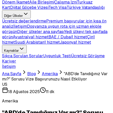
Dönem İkamet
Aile Birleşimi
Çalışma İzni
Turkuaz
Kart
Dijital Göçebe Vizesi
Tech Visa
Türkiye Vatandaşlığı
Diğer Ülkeler
Ücretsiz değerlendirme
Premium başvurular için kısa ön
analiz
İletişim
Dosyanıza uygun rota için uzman ekiple
görüşün
Diğer ülkeler ana sayfası
Yedi ülkeyi tek sayfada
görün
Avustralya
1 hizmet
BAE / Dubai
1 hizmet
Çin
1
hizmet
Suudi Arabistan
1 hizmet
Japonya
1 hizmet
Kaynaklar
Sıkça Sorulan Sorular
Uygunluk Testi
Ücretsiz Görüşme
Kariyer
İletişim
Ana Sayfa
Blog
Amerika
"ABD'de Tanıdığınız Var
mı?" Sorusu Vize Başvurunuzu Nasıl Etkiliyor
US
18 Ağustos 2025
11 dk
Amerika
"ABD'de Tanıdığınız Var mı?" Sorusu