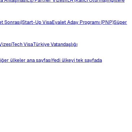
a Anlaşması
Eş/Partner Vizesi
ILR (Kalıcı Oturma)
İngiltere
t Sonrası)
Start-Up Visa
Eyalet Aday Programı (PNP)
Süper
Vizesi
Tech Visa
Türkiye Vatandaşlığı
iğer ülkeler ana sayfası
Yedi ülkeyi tek sayfada