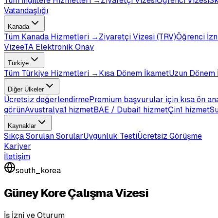
Tüm
İngiltere
Hizmetleri →
Ziyaretçi Vizesi
Öğrenci Vizesi
Sk
Vatandaşlığı
Kanada
Tüm
Kanada
Hizmetleri →
Ziyaretçi Vizesi (TRV)
Öğrenci İzn
Vize
eTA Elektronik Onay
Türkiye
Tüm
Türkiye
Hizmetleri →
Kısa Dönem İkamet
Uzun Dönem 
Diğer Ülkeler
Ücretsiz değerlendirme
Premium başvurular için kısa ön an
görün
Avustralya
1 hizmet
BAE / Dubai
1 hizmet
Çin
1 hizmet
Su
Kaynaklar
Sıkça Sorulan Sorular
Uygunluk Testi
Ücretsiz Görüşme
Kariyer
İletişim
south_korea
Güney Kore Çalışma Vizesi
İş İzni ve Oturum