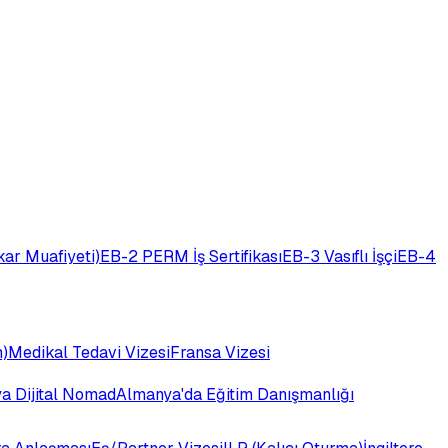
ar Muafiyeti)
EB-2 PERM İş Sertifikası
EB-3 Vasıflı İşçi
EB-4
)
Medikal Tedavi Vizesi
Fransa Vizesi
ya Dijital Nomad
Almanya'da Eğitim Danışmanlığı