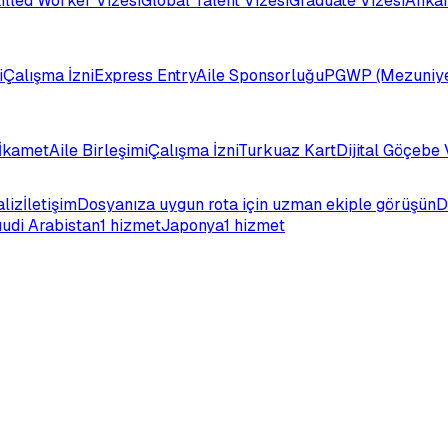
illed Worker Vizesi
Global Talent Vizesi
Graduate Vizesi
Ankar
i
Çalışma İzni
Express Entry
Aile Sponsorluğu
PGWP (Mezuniye
İkamet
Aile Birleşimi
Çalışma İzni
Turkuaz Kart
Dijital Göçebe 
aliz
İletişim
Dosyanıza uygun rota için uzman ekiple görüşün
D
udi Arabistan
1 hizmet
Japonya
1 hizmet