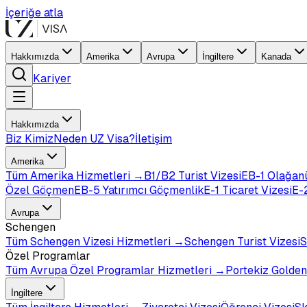
İçeriğe atla
Hakkımızda
Amerika
Avrupa
İngiltere
Kanada
Kariyer
Hakkımızda
Biz Kimiz
Neden UZ Visa?
İletişim
Amerika
Tüm
Amerika
Hizmetleri →
B1/B2 Turist Vizesi
EB-1 Olağan
Özel Göçmen
EB-5 Yatırımcı Göçmenlik
E-1 Ticaret Vizesi
E-2
Avrupa
Schengen
Tüm
Schengen Vizesi
Hizmetleri →
Schengen Turist Vizesi
S
Özel Programlar
Tüm
Avrupa Özel Programlar
Hizmetleri →
Portekiz Golden
İngiltere