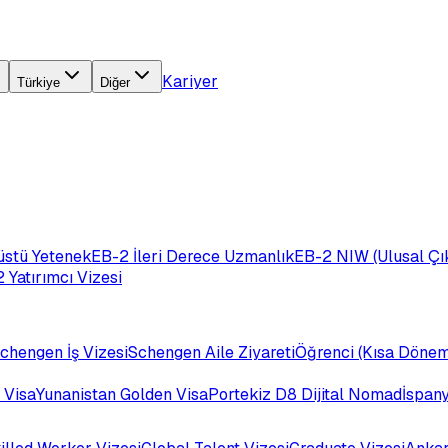
Kariyer
Türkiye
Diğer
üstü Yetenek
EB-2 İleri Derece Uzmanlık
EB-2 NIW (Ulusal Çık
 Yatırımcı Vizesi
chengen İş Vizesi
Schengen Aile Ziyareti
Öğrenci (Kısa Dönem
 Visa
Yunanistan Golden Visa
Portekiz D8 Dijital Nomad
İspan