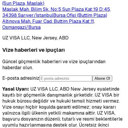
(Sun Plaza, Maslak)
Maslak Mah. Bilim Sk. No:5 Sun Plaza Kat:19 D:45,
34398 Sarıyer/İstanbul
Bursa Ofisi (Buttim Plaza)
Altınova Mah. Fuar Cad. Buttim Plaza Kat:11,
Osmangazi/Bursa
UZ VISA LLC, New Jersey, ABD
Vize haberleri ve ipuçları
Güncel göçmenlik haberleri ve vize ipuçlarından
haberdar olun.
E-posta adresiniz
Abone Ol
Yasal Uyarı:
UZ VISA LLC, ABD New Jersey eyaletinde
kayıtlı bir göçmenlik danışmanlık şirketidir. UZ VISA bir
hukuk bürosu değildir ve hukuki temsil hizmeti vermez.
Vize onayı hiçbir koşulda garanti edilmez; onay kararı
yalnızca ilgili ülkenin yetkili makamına aittir. UZ VISA,
başvuru dosyanızın düzenli, tutarlı ve resmi beklentilerle
uyumlu hazırlanmasına destek olur. Ücretsiz ikinci