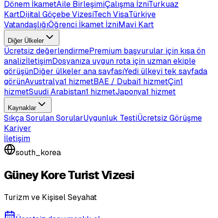
Dönem İkamet
Aile Birleşimi
Çalışma İzni
Turkuaz
Kart
Dijital Göçebe Vizesi
Tech Visa
Türkiye
Vatandaşlığı
Öğrenci İkamet İzni
Mavi Kart
Diğer Ülkeler
Ücretsiz değerlendirme
Premium başvurular için kısa ön
analiz
İletişim
Dosyanıza uygun rota için uzman ekiple
görüşün
Diğer ülkeler ana sayfası
Yedi ülkeyi tek sayfada
görün
Avustralya
1 hizmet
BAE / Dubai
1 hizmet
Çin
1
hizmet
Suudi Arabistan
1 hizmet
Japonya
1 hizmet
Kaynaklar
Sıkça Sorulan Sorular
Uygunluk Testi
Ücretsiz Görüşme
Kariyer
İletişim
south_korea
Güney Kore Turist Vizesi
Turizm ve Kişisel Seyahat