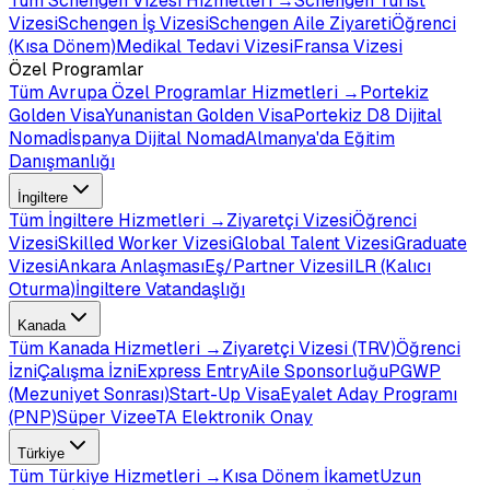
Tüm
Schengen Vizesi
Hizmetleri →
Schengen Turist
Vizesi
Schengen İş Vizesi
Schengen Aile Ziyareti
Öğrenci
(Kısa Dönem)
Medikal Tedavi Vizesi
Fransa Vizesi
Özel Programlar
Tüm
Avrupa Özel Programlar
Hizmetleri →
Portekiz
Golden Visa
Yunanistan Golden Visa
Portekiz D8 Dijital
Nomad
İspanya Dijital Nomad
Almanya'da Eğitim
Danışmanlığı
İngiltere
Tüm
İngiltere
Hizmetleri →
Ziyaretçi Vizesi
Öğrenci
Vizesi
Skilled Worker Vizesi
Global Talent Vizesi
Graduate
Vizesi
Ankara Anlaşması
Eş/Partner Vizesi
ILR (Kalıcı
Oturma)
İngiltere Vatandaşlığı
Kanada
Tüm
Kanada
Hizmetleri →
Ziyaretçi Vizesi (TRV)
Öğrenci
İzni
Çalışma İzni
Express Entry
Aile Sponsorluğu
PGWP
(Mezuniyet Sonrası)
Start-Up Visa
Eyalet Aday Programı
(PNP)
Süper Vize
eTA Elektronik Onay
Türkiye
Tüm
Türkiye
Hizmetleri →
Kısa Dönem İkamet
Uzun