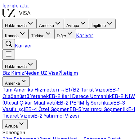
İçeriğe atla
Hakkımızda
Amerika
Avrupa
İngiltere
Kariyer
Kanada
Türkiye
Diğer
Kariyer
Hakkımızda
Biz Kimiz
Neden UZ Visa?
İletişim
Amerika
Tüm
Amerika
Hizmetleri →
B1/B2 Turist Vizesi
EB-1
Olağanüstü Yetenek
EB-2 İleri Derece Uzmanlık
EB-2 NIW
(Ulusal Çıkar Muafiyeti)
EB-2 PERM İş Sertifikası
EB-3
Vasıflı İşçi
EB-4 Özel Göçmen
EB-5 Yatırımcı Göçmenlik
E-1
Ticaret Vizesi
E-2 Yatırımcı Vizesi
Avrupa
Schengen