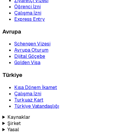
Ziyaretçi Vizesi
Öğrenci İzni
Çalışma İzni
Express Entry
Avrupa
Schengen Vizesi
Avrupa Oturum
Dijital Göçebe
Golden Visa
Türkiye
Kısa Dönem İkamet
Çalışma İzni
Turkuaz Kart
Türkiye Vatandaşlığı
Kaynaklar
Şirket
Yasal