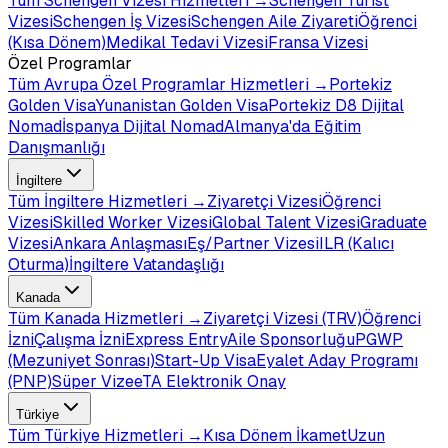
Tüm
Schengen Vizesi
Hizmetleri →
Schengen Turist
Vizesi
Schengen İş Vizesi
Schengen Aile Ziyareti
Öğrenci
(Kısa Dönem)
Medikal Tedavi Vizesi
Fransa Vizesi
Özel Programlar
Tüm
Avrupa Özel Programlar
Hizmetleri →
Portekiz
Golden Visa
Yunanistan Golden Visa
Portekiz D8 Dijital
Nomad
İspanya Dijital Nomad
Almanya'da Eğitim
Danışmanlığı
İngiltere
Tüm
İngiltere
Hizmetleri →
Ziyaretçi Vizesi
Öğrenci
Vizesi
Skilled Worker Vizesi
Global Talent Vizesi
Graduate
Vizesi
Ankara Anlaşması
Eş/Partner Vizesi
ILR (Kalıcı
Oturma)
İngiltere Vatandaşlığı
Kanada
Tüm
Kanada
Hizmetleri →
Ziyaretçi Vizesi (TRV)
Öğrenci
İzni
Çalışma İzni
Express Entry
Aile Sponsorluğu
PGWP
(Mezuniyet Sonrası)
Start-Up Visa
Eyalet Aday Programı
(PNP)
Süper Vize
eTA Elektronik Onay
Türkiye
Tüm
Türkiye
Hizmetleri →
Kısa Dönem İkamet
Uzun