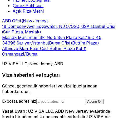
Hizmet Sözleşmesi
Çerez Politikası
Açık Rıza Metni
ABD Ofisi (New Jersey)
18 Dempsey Ave, Edgewater, NJ 07020, USA
İstanbul Ofisi
(Sun Plaza, Maslak)
Maslak Mah. Bilim Sk. No:5 Sun Plaza Kat:19 D:45,
34398 Sarıyer/İstanbul
Bursa Ofisi (Buttim Plaza)
Altınova Mah. Fuar Cad. Buttim Plaza Kat:11,
Osmangazi/Bursa
UZ VISA LLC, New Jersey, ABD
Vize haberleri ve ipuçları
Güncel göçmenlik haberleri ve vize ipuçlarından
haberdar olun.
E-posta adresiniz
Abone Ol
Yasal Uyarı:
UZ VISA LLC, ABD New Jersey eyaletinde
kayıtlı bir göçmenlik danışmanlık şirketidir. UZ VISA bir