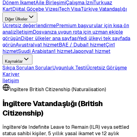
Dönem İkamet
Aile Birleşimi
Çalışma İzni
Turkuaz
Kart
Dijital Göçebe Vizesi
Tech Visa
Türkiye Vatandaşlığı
Diğer Ülkeler
Ücretsiz değerlendirme
Premium başvurular için kısa ön
analiz
İletişim
Dosyanıza uygun rota için uzman ekiple
görüşün
Diğer ülkeler ana sayfası
Yedi ülkeyi tek sayfada
görün
Avustralya
1 hizmet
BAE / Dubai
1 hizmet
Çin
1
hizmet
Suudi Arabistan
1 hizmet
Japonya
1 hizmet
Kaynaklar
Sıkça Sorulan Sorular
Uygunluk Testi
Ücretsiz Görüşme
Kariyer
İletişim
İngiltere British Citizenship (Naturalisation)
İngiltere Vatandaşlığı (British
Citizenship)
İngiltere'de Indefinite Leave to Remain (ILR) veya settled
status sahibi kişiler, 5 yıllık yasal ikamet ve 12 aylık