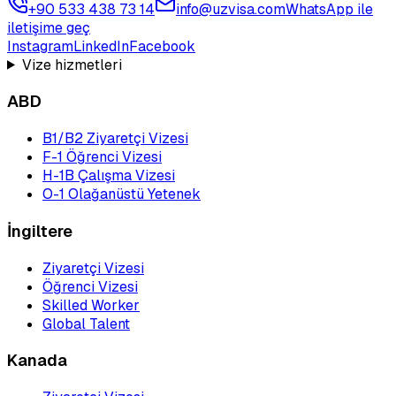
+90 533 438 73 14
info@uzvisa.com
WhatsApp ile
iletişime geç
Instagram
LinkedIn
Facebook
Vize hizmetleri
ABD
B1/B2 Ziyaretçi Vizesi
F-1 Öğrenci Vizesi
H-1B Çalışma Vizesi
O-1 Olağanüstü Yetenek
İngiltere
Ziyaretçi Vizesi
Öğrenci Vizesi
Skilled Worker
Global Talent
Kanada