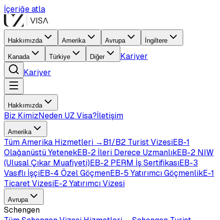
İçeriğe atla
Hakkımızda
Amerika
Avrupa
İngiltere
Kariyer
Kanada
Türkiye
Diğer
Kariyer
Hakkımızda
Biz Kimiz
Neden UZ Visa?
İletişim
Amerika
Tüm
Amerika
Hizmetleri →
B1/B2 Turist Vizesi
EB-1
Olağanüstü Yetenek
EB-2 İleri Derece Uzmanlık
EB-2 NIW
(Ulusal Çıkar Muafiyeti)
EB-2 PERM İş Sertifikası
EB-3
Vasıflı İşçi
EB-4 Özel Göçmen
EB-5 Yatırımcı Göçmenlik
E-1
Ticaret Vizesi
E-2 Yatırımcı Vizesi
Avrupa
Schengen