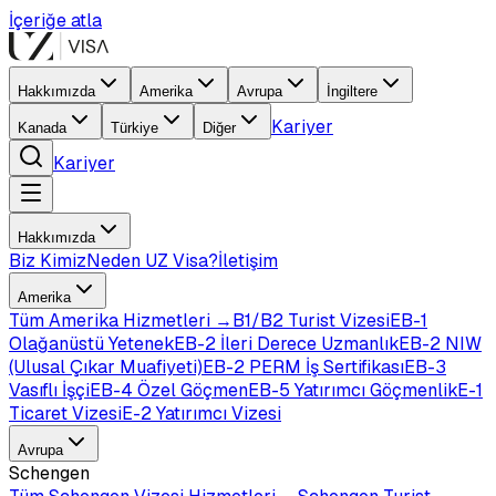
İçeriğe atla
Hakkımızda
Amerika
Avrupa
İngiltere
Kariyer
Kanada
Türkiye
Diğer
Kariyer
Hakkımızda
Biz Kimiz
Neden UZ Visa?
İletişim
Amerika
Tüm
Amerika
Hizmetleri →
B1/B2 Turist Vizesi
EB-1
Olağanüstü Yetenek
EB-2 İleri Derece Uzmanlık
EB-2 NIW
(Ulusal Çıkar Muafiyeti)
EB-2 PERM İş Sertifikası
EB-3
Vasıflı İşçi
EB-4 Özel Göçmen
EB-5 Yatırımcı Göçmenlik
E-1
Ticaret Vizesi
E-2 Yatırımcı Vizesi
Avrupa
Schengen