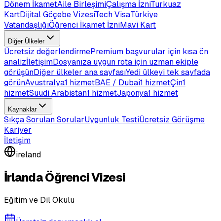
Dönem İkamet
Aile Birleşimi
Çalışma İzni
Turkuaz
Kart
Dijital Göçebe Vizesi
Tech Visa
Türkiye
Vatandaşlığı
Öğrenci İkamet İzni
Mavi Kart
Diğer Ülkeler
Ücretsiz değerlendirme
Premium başvurular için kısa ön
analiz
İletişim
Dosyanıza uygun rota için uzman ekiple
görüşün
Diğer ülkeler ana sayfası
Yedi ülkeyi tek sayfada
görün
Avustralya
1 hizmet
BAE / Dubai
1 hizmet
Çin
1
hizmet
Suudi Arabistan
1 hizmet
Japonya
1 hizmet
Kaynaklar
Sıkça Sorulan Sorular
Uygunluk Testi
Ücretsiz Görüşme
Kariyer
İletişim
ireland
İrlanda Öğrenci Vizesi
Eğitim ve Dil Okulu