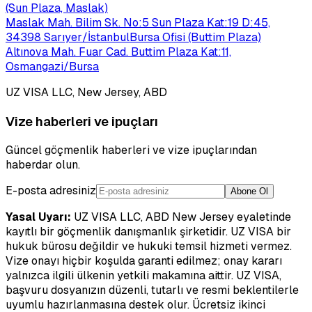
(Sun Plaza, Maslak)
Maslak Mah. Bilim Sk. No:5 Sun Plaza Kat:19 D:45,
34398 Sarıyer/İstanbul
Bursa Ofisi (Buttim Plaza)
Altınova Mah. Fuar Cad. Buttim Plaza Kat:11,
Osmangazi/Bursa
UZ VISA LLC, New Jersey, ABD
Vize haberleri ve ipuçları
Güncel göçmenlik haberleri ve vize ipuçlarından
haberdar olun.
E-posta adresiniz
Abone Ol
Yasal Uyarı:
UZ VISA LLC, ABD New Jersey eyaletinde
kayıtlı bir göçmenlik danışmanlık şirketidir. UZ VISA bir
hukuk bürosu değildir ve hukuki temsil hizmeti vermez.
Vize onayı hiçbir koşulda garanti edilmez; onay kararı
yalnızca ilgili ülkenin yetkili makamına aittir. UZ VISA,
başvuru dosyanızın düzenli, tutarlı ve resmi beklentilerle
uyumlu hazırlanmasına destek olur. Ücretsiz ikinci