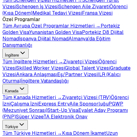
Tüm
Schengen Vizesi
Hizmetleri →
Schengen Turist
Vizesi
Schengen İş Vizesi
Schengen Aile Ziyareti
Öğrenci
(Kısa Dönem)
Medikal Tedavi Vizesi
Fransa Vizesi
Özel Programlar
Tüm
Avrupa Özel Programlar
Hizmetleri →
Portekiz
Golden Visa
Yunanistan Golden Visa
Portekiz D8 Dijital
Nomad
İspanya Dijital Nomad
Almanya'da Eğitim
Danışmanlığı
İngiltere
Tüm
İngiltere
Hizmetleri →
Ziyaretçi Vizesi
Öğrenci
Vizesi
Skilled Worker Vizesi
Global Talent Vizesi
Graduate
Vizesi
Ankara Anlaşması
Eş/Partner Vizesi
ILR (Kalıcı
Oturma)
İngiltere Vatandaşlığı
Kanada
Tüm
Kanada
Hizmetleri →
Ziyaretçi Vizesi (TRV)
Öğrenci
İzni
Çalışma İzni
Express Entry
Aile Sponsorluğu
PGWP
(Mezuniyet Sonrası)
Start-Up Visa
Eyalet Aday Programı
(PNP)
Süper Vize
eTA Elektronik Onay
Türkiye
Tüm
Türkiye
Hizmetleri →
Kısa Dönem İkamet
Uzun