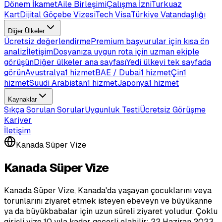
Dönem İkamet
Aile Birleşimi
Çalışma İzni
Turkuaz
Kart
Dijital Göçebe Vizesi
Tech Visa
Türkiye Vatandaşlığı
Diğer Ülkeler
Ücretsiz değerlendirme
Premium başvurular için kısa ön
analiz
İletişim
Dosyanıza uygun rota için uzman ekiple
görüşün
Diğer ülkeler ana sayfası
Yedi ülkeyi tek sayfada
görün
Avustralya
1 hizmet
BAE / Dubai
1 hizmet
Çin
1
hizmet
Suudi Arabistan
1 hizmet
Japonya
1 hizmet
Kaynaklar
Sıkça Sorulan Sorular
Uygunluk Testi
Ücretsiz Görüşme
Kariyer
İletişim
Kanada Süper Vize
Kanada Süper Vize
Kanada Süper Vize, Kanada'da yaşayan çocuklarını veya
torunlarını ziyaret etmek isteyen ebeveyn ve büyükanne
ya da büyükbabalar için uzun süreli ziyaret yoludur. Çoklu
girişli vize 10 yıla kadar geçerli olabilir; 22 Haziran 2023