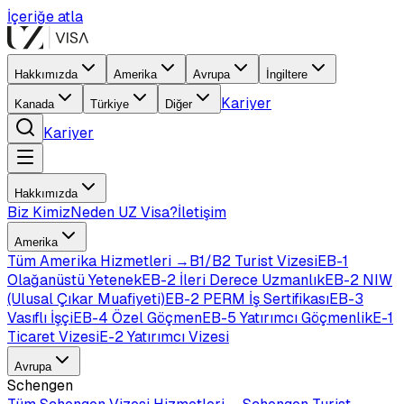
İçeriğe atla
Hakkımızda
Amerika
Avrupa
İngiltere
Kariyer
Kanada
Türkiye
Diğer
Kariyer
Hakkımızda
Biz Kimiz
Neden UZ Visa?
İletişim
Amerika
Tüm
Amerika
Hizmetleri →
B1/B2 Turist Vizesi
EB-1
Olağanüstü Yetenek
EB-2 İleri Derece Uzmanlık
EB-2 NIW
(Ulusal Çıkar Muafiyeti)
EB-2 PERM İş Sertifikası
EB-3
Vasıflı İşçi
EB-4 Özel Göçmen
EB-5 Yatırımcı Göçmenlik
E-1
Ticaret Vizesi
E-2 Yatırımcı Vizesi
Avrupa
Schengen