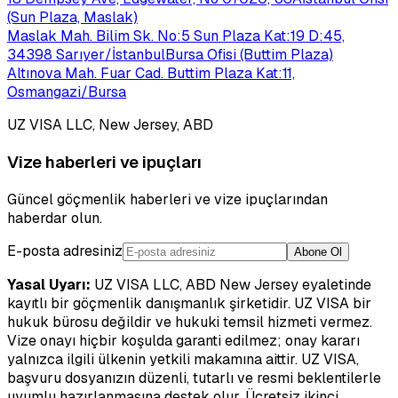
(Sun Plaza, Maslak)
Maslak Mah. Bilim Sk. No:5 Sun Plaza Kat:19 D:45,
34398 Sarıyer/İstanbul
Bursa Ofisi (Buttim Plaza)
Altınova Mah. Fuar Cad. Buttim Plaza Kat:11,
Osmangazi/Bursa
UZ VISA LLC, New Jersey, ABD
Vize haberleri ve ipuçları
Güncel göçmenlik haberleri ve vize ipuçlarından
haberdar olun.
E-posta adresiniz
Abone Ol
Yasal Uyarı:
UZ VISA LLC, ABD New Jersey eyaletinde
kayıtlı bir göçmenlik danışmanlık şirketidir. UZ VISA bir
hukuk bürosu değildir ve hukuki temsil hizmeti vermez.
Vize onayı hiçbir koşulda garanti edilmez; onay kararı
yalnızca ilgili ülkenin yetkili makamına aittir. UZ VISA,
başvuru dosyanızın düzenli, tutarlı ve resmi beklentilerle
uyumlu hazırlanmasına destek olur. Ücretsiz ikinci