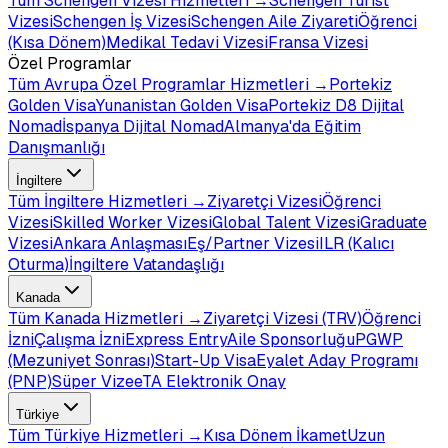
Tüm
Schengen Vizesi
Hizmetleri →
Schengen Turist
Vizesi
Schengen İş Vizesi
Schengen Aile Ziyareti
Öğrenci
(Kısa Dönem)
Medikal Tedavi Vizesi
Fransa Vizesi
Özel Programlar
Tüm
Avrupa Özel Programlar
Hizmetleri →
Portekiz
Golden Visa
Yunanistan Golden Visa
Portekiz D8 Dijital
Nomad
İspanya Dijital Nomad
Almanya'da Eğitim
Danışmanlığı
İngiltere
Tüm
İngiltere
Hizmetleri →
Ziyaretçi Vizesi
Öğrenci
Vizesi
Skilled Worker Vizesi
Global Talent Vizesi
Graduate
Vizesi
Ankara Anlaşması
Eş/Partner Vizesi
ILR (Kalıcı
Oturma)
İngiltere Vatandaşlığı
Kanada
Tüm
Kanada
Hizmetleri →
Ziyaretçi Vizesi (TRV)
Öğrenci
İzni
Çalışma İzni
Express Entry
Aile Sponsorluğu
PGWP
(Mezuniyet Sonrası)
Start-Up Visa
Eyalet Aday Programı
(PNP)
Süper Vize
eTA Elektronik Onay
Türkiye
Tüm
Türkiye
Hizmetleri →
Kısa Dönem İkamet
Uzun