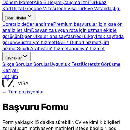
Dönem İkamet
Aile Birleşimi
Çalışma İzni
Turkuaz
Kart
Dijital Göçebe Vizesi
Tech Visa
Türkiye Vatandaşlığı
Diğer Ülkeler
Ücretsiz değerlendirme
Premium başvurular için kısa ön
analiz
İletişim
Dosyanıza uygun rota için uzman ekiple
görüşün
Diğer ülkeler ana sayfası
Yedi ülkeyi tek sayfada
görün
Avustralya
1 hizmet
BAE / Dubai
1 hizmet
Çin
1
hizmet
Suudi Arabistan
1 hizmet
Japonya
1 hizmet
Kaynaklar
Sıkça Sorulan Sorular
Uygunluk Testi
Ücretsiz Görüşme
Kariyer
İletişim
← Tüm pozisyonlar
Başvuru Formu
Form yaklaşık 15 dakika sürebilir. CV ve kimlik bilgileri
zorunludur; motivasyon metinleri isteğe bağlıdır, boş