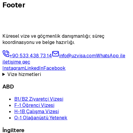
Footer
Küresel vize ve göçmenlik danışmanlığı; süreç
koordinasyonu ve belge hazırlığı.
+90 533 438 73 14
info@uzvisa.com
WhatsApp ile
iletişime geç
Instagram
LinkedIn
Facebook
Vize hizmetleri
ABD
B1/B2 Ziyaretçi Vizesi
F-1 Öğrenci Vizesi
H-1B Çalışma Vizesi
O-1 Olağanüstü Yetenek
İngiltere