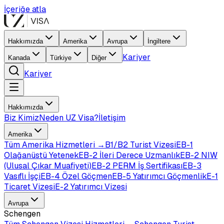
İçeriğe atla
Hakkımızda
Amerika
Avrupa
İngiltere
Kariyer
Kanada
Türkiye
Diğer
Kariyer
Hakkımızda
Biz Kimiz
Neden UZ Visa?
İletişim
Amerika
Tüm
Amerika
Hizmetleri →
B1/B2 Turist Vizesi
EB-1
Olağanüstü Yetenek
EB-2 İleri Derece Uzmanlık
EB-2 NIW
(Ulusal Çıkar Muafiyeti)
EB-2 PERM İş Sertifikası
EB-3
Vasıflı İşçi
EB-4 Özel Göçmen
EB-5 Yatırımcı Göçmenlik
E-1
Ticaret Vizesi
E-2 Yatırımcı Vizesi
Avrupa
Schengen