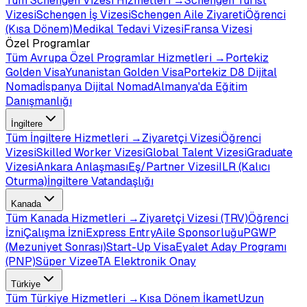
Tüm
Schengen Vizesi
Hizmetleri →
Schengen Turist
Vizesi
Schengen İş Vizesi
Schengen Aile Ziyareti
Öğrenci
(Kısa Dönem)
Medikal Tedavi Vizesi
Fransa Vizesi
Özel Programlar
Tüm
Avrupa Özel Programlar
Hizmetleri →
Portekiz
Golden Visa
Yunanistan Golden Visa
Portekiz D8 Dijital
Nomad
İspanya Dijital Nomad
Almanya'da Eğitim
Danışmanlığı
İngiltere
Tüm
İngiltere
Hizmetleri →
Ziyaretçi Vizesi
Öğrenci
Vizesi
Skilled Worker Vizesi
Global Talent Vizesi
Graduate
Vizesi
Ankara Anlaşması
Eş/Partner Vizesi
ILR (Kalıcı
Oturma)
İngiltere Vatandaşlığı
Kanada
Tüm
Kanada
Hizmetleri →
Ziyaretçi Vizesi (TRV)
Öğrenci
İzni
Çalışma İzni
Express Entry
Aile Sponsorluğu
PGWP
(Mezuniyet Sonrası)
Start-Up Visa
Eyalet Aday Programı
(PNP)
Süper Vize
eTA Elektronik Onay
Türkiye
Tüm
Türkiye
Hizmetleri →
Kısa Dönem İkamet
Uzun