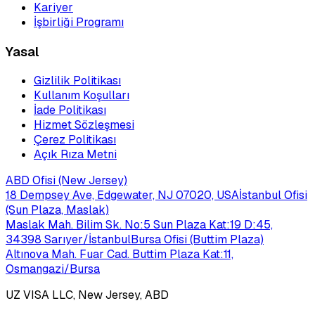
Kariyer
İşbirliği Programı
Yasal
Gizlilik Politikası
Kullanım Koşulları
İade Politikası
Hizmet Sözleşmesi
Çerez Politikası
Açık Rıza Metni
ABD Ofisi (New Jersey)
18 Dempsey Ave, Edgewater, NJ 07020, USA
İstanbul Ofisi
(Sun Plaza, Maslak)
Maslak Mah. Bilim Sk. No:5 Sun Plaza Kat:19 D:45,
34398 Sarıyer/İstanbul
Bursa Ofisi (Buttim Plaza)
Altınova Mah. Fuar Cad. Buttim Plaza Kat:11,
Osmangazi/Bursa
UZ VISA LLC, New Jersey, ABD