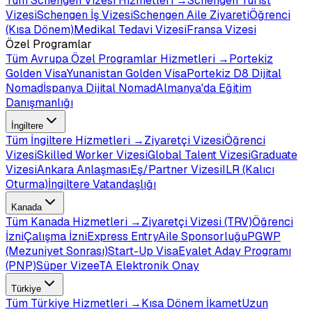
Tüm
Schengen Vizesi
Hizmetleri →
Schengen Turist
Vizesi
Schengen İş Vizesi
Schengen Aile Ziyareti
Öğrenci
(Kısa Dönem)
Medikal Tedavi Vizesi
Fransa Vizesi
Özel Programlar
Tüm
Avrupa Özel Programlar
Hizmetleri →
Portekiz
Golden Visa
Yunanistan Golden Visa
Portekiz D8 Dijital
Nomad
İspanya Dijital Nomad
Almanya'da Eğitim
Danışmanlığı
İngiltere
Tüm
İngiltere
Hizmetleri →
Ziyaretçi Vizesi
Öğrenci
Vizesi
Skilled Worker Vizesi
Global Talent Vizesi
Graduate
Vizesi
Ankara Anlaşması
Eş/Partner Vizesi
ILR (Kalıcı
Oturma)
İngiltere Vatandaşlığı
Kanada
Tüm
Kanada
Hizmetleri →
Ziyaretçi Vizesi (TRV)
Öğrenci
İzni
Çalışma İzni
Express Entry
Aile Sponsorluğu
PGWP
(Mezuniyet Sonrası)
Start-Up Visa
Eyalet Aday Programı
(PNP)
Süper Vize
eTA Elektronik Onay
Türkiye
Tüm
Türkiye
Hizmetleri →
Kısa Dönem İkamet
Uzun