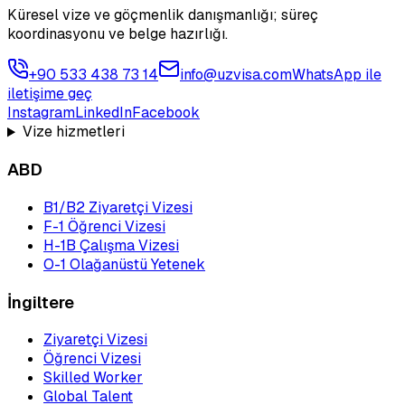
Küresel vize ve göçmenlik danışmanlığı; süreç
koordinasyonu ve belge hazırlığı.
+90 533 438 73 14
info@uzvisa.com
WhatsApp ile
iletişime geç
Instagram
LinkedIn
Facebook
Vize hizmetleri
ABD
B1/B2 Ziyaretçi Vizesi
F-1 Öğrenci Vizesi
H-1B Çalışma Vizesi
O-1 Olağanüstü Yetenek
İngiltere
Ziyaretçi Vizesi
Öğrenci Vizesi
Skilled Worker
Global Talent