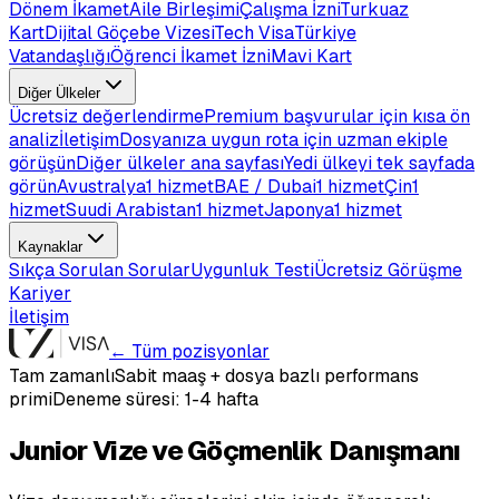
Dönem İkamet
Aile Birleşimi
Çalışma İzni
Turkuaz
Kart
Dijital Göçebe Vizesi
Tech Visa
Türkiye
Vatandaşlığı
Öğrenci İkamet İzni
Mavi Kart
Diğer Ülkeler
Ücretsiz değerlendirme
Premium başvurular için kısa ön
analiz
İletişim
Dosyanıza uygun rota için uzman ekiple
görüşün
Diğer ülkeler ana sayfası
Yedi ülkeyi tek sayfada
görün
Avustralya
1 hizmet
BAE / Dubai
1 hizmet
Çin
1
hizmet
Suudi Arabistan
1 hizmet
Japonya
1 hizmet
Kaynaklar
Sıkça Sorulan Sorular
Uygunluk Testi
Ücretsiz Görüşme
Kariyer
İletişim
← Tüm pozisyonlar
Tam zamanlı
Sabit maaş + dosya bazlı performans
primi
Deneme süresi:
1-4 hafta
Junior Vize ve Göçmenlik Danışmanı