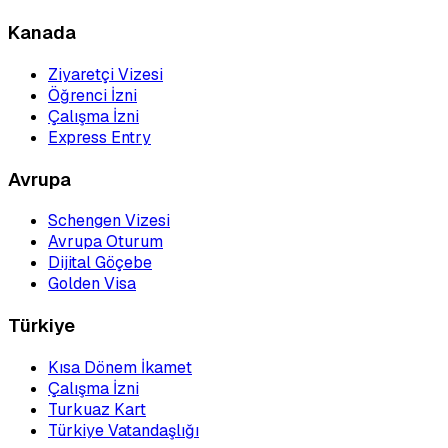
Kanada
Ziyaretçi Vizesi
Öğrenci İzni
Çalışma İzni
Express Entry
Avrupa
Schengen Vizesi
Avrupa Oturum
Dijital Göçebe
Golden Visa
Türkiye
Kısa Dönem İkamet
Çalışma İzni
Turkuaz Kart
Türkiye Vatandaşlığı