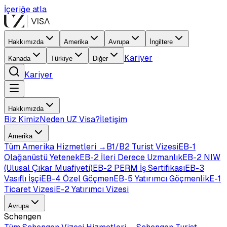
İçeriğe atla
Hakkımızda
Amerika
Avrupa
İngiltere
Kariyer
Kanada
Türkiye
Diğer
Kariyer
Hakkımızda
Biz Kimiz
Neden UZ Visa?
İletişim
Amerika
Tüm
Amerika
Hizmetleri →
B1/B2 Turist Vizesi
EB-1
Olağanüstü Yetenek
EB-2 İleri Derece Uzmanlık
EB-2 NIW
(Ulusal Çıkar Muafiyeti)
EB-2 PERM İş Sertifikası
EB-3
Vasıflı İşçi
EB-4 Özel Göçmen
EB-5 Yatırımcı Göçmenlik
E-1
Ticaret Vizesi
E-2 Yatırımcı Vizesi
Avrupa
Schengen