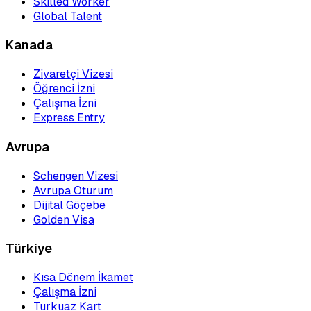
Skilled Worker
Global Talent
Kanada
Ziyaretçi Vizesi
Öğrenci İzni
Çalışma İzni
Express Entry
Avrupa
Schengen Vizesi
Avrupa Oturum
Dijital Göçebe
Golden Visa
Türkiye
Kısa Dönem İkamet
Çalışma İzni
Turkuaz Kart