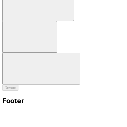
Öğrenci Vizesi
Eğitim, staj veya akademik program için.
Medikal Vize
Tedavi amaçlı sağlık seyahati.
Resmi Ziyaret
Resmi görev veya diplomatik ziyaret amaçlı.
Devam
Footer