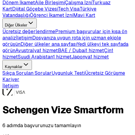
Dönem İkamet
Aile Birleşimi
Çalışma İzni
Turkuaz
Kart
Dijital Göçebe Vizesi
Tech Visa
Türkiye
Vatandaşlığı
Öğrenci İkamet İzni
Mavi Kart
Diğer Ülkeler
Ücretsiz değerlendirme
Premium başvurular için kısa ön
analiz
İletişim
Dosyanıza uygun rota için uzman ekiple
görüşün
Diğer ülkeler ana sayfası
Yedi ülkeyi tek sayfada
görün
Avustralya
1 hizmet
BAE / Dubai
1 hizmet
Çin
1
hizmet
Suudi Arabistan
1 hizmet
Japonya
1 hizmet
Kaynaklar
Sıkça Sorulan Sorular
Uygunluk Testi
Ücretsiz Görüşme
Kariyer
İletişim
Schengen Vize Smartform
6 adımda başvurunuzu tamamlayın