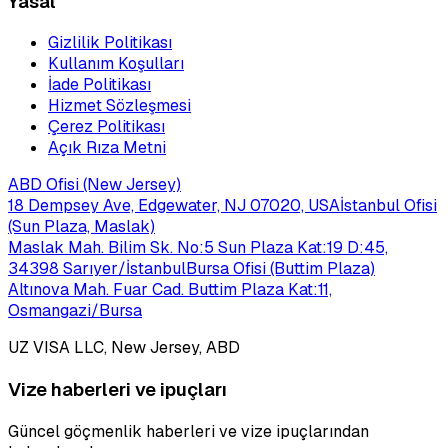
Yasal
Gizlilik Politikası
Kullanım Koşulları
İade Politikası
Hizmet Sözleşmesi
Çerez Politikası
Açık Rıza Metni
ABD Ofisi (New Jersey)
18 Dempsey Ave, Edgewater, NJ 07020, USA
İstanbul Ofisi
(Sun Plaza, Maslak)
Maslak Mah. Bilim Sk. No:5 Sun Plaza Kat:19 D:45,
34398 Sarıyer/İstanbul
Bursa Ofisi (Buttim Plaza)
Altınova Mah. Fuar Cad. Buttim Plaza Kat:11,
Osmangazi/Bursa
UZ VISA LLC, New Jersey, ABD
Vize haberleri ve ipuçları
Güncel göçmenlik haberleri ve vize ipuçlarından