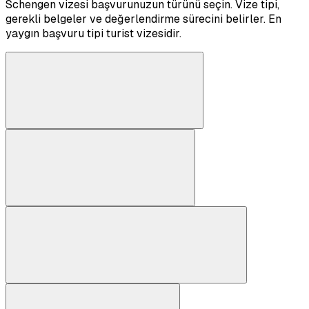
Schengen vizesi başvurunuzun türünü seçin. Vize tipi,
gerekli belgeler ve değerlendirme sürecini belirler. En
yaygın başvuru tipi turist vizesidir.
Turist Vizesi
Tatil, gezi ve kültür amaçlı kısa süreli seyahat.
İş Vizesi
İş toplantısı, fuar veya ticari görüşmeler için.
Aile Ziyareti
Schengen bölgesinde yaşayan aile veya yakınları ziyaret.