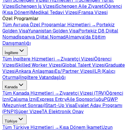
Tüm
Schengen Vizesi
Hizmetleri →
Schengen Turist
Vizesi
Schengen İş Vizesi
Schengen Aile Ziyareti
Öğrenci
(Kısa Dönem)
Medikal Tedavi Vizesi
Fransa Vizesi
Özel Programlar
Tüm
Avrupa Özel Programlar
Hizmetleri →
Portekiz
Golden Visa
Yunanistan Golden Visa
Portekiz D8 Dijital
Nomad
İspanya Dijital Nomad
Almanya'da Eğitim
Danışmanlığı
İngiltere
Tüm
İngiltere
Hizmetleri →
Ziyaretçi Vizesi
Öğrenci
Vizesi
Skilled Worker Vizesi
Global Talent Vizesi
Graduate
Vizesi
Ankara Anlaşması
Eş/Partner Vizesi
ILR (Kalıcı
Oturma)
İngiltere Vatandaşlığı
Kanada
Tüm
Kanada
Hizmetleri →
Ziyaretçi Vizesi (TRV)
Öğrenci
İzni
Çalışma İzni
Express Entry
Aile Sponsorluğu
PGWP
(Mezuniyet Sonrası)
Start-Up Visa
Eyalet Aday Programı
(PNP)
Süper Vize
eTA Elektronik Onay
Türkiye
Tüm
Türkiye
Hizmetleri →
Kısa Dönem İkamet
Uzun