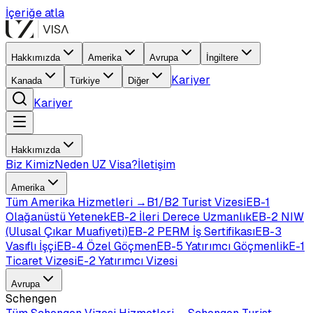
İçeriğe atla
Hakkımızda
Amerika
Avrupa
İngiltere
Kariyer
Kanada
Türkiye
Diğer
Kariyer
Hakkımızda
Biz Kimiz
Neden UZ Visa?
İletişim
Amerika
Tüm
Amerika
Hizmetleri →
B1/B2 Turist Vizesi
EB-1
Olağanüstü Yetenek
EB-2 İleri Derece Uzmanlık
EB-2 NIW
(Ulusal Çıkar Muafiyeti)
EB-2 PERM İş Sertifikası
EB-3
Vasıflı İşçi
EB-4 Özel Göçmen
EB-5 Yatırımcı Göçmenlik
E-1
Ticaret Vizesi
E-2 Yatırımcı Vizesi
Avrupa
Schengen