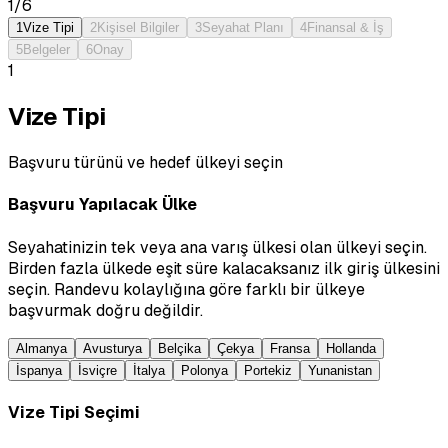
1
/
6
1
Vize Tipi
2
Kişisel Bilgiler
3
Seyahat Planı
4
Finansal & İş
5
Belgeler
6
Onay
1
Vize Tipi
Başvuru türünü ve hedef ülkeyi seçin
Başvuru Yapılacak Ülke
Seyahatinizin tek veya ana varış ülkesi olan ülkeyi seçin.
Birden fazla ülkede eşit süre kalacaksanız ilk giriş ülkesini
seçin. Randevu kolaylığına göre farklı bir ülkeye
başvurmak doğru değildir.
Almanya
Avusturya
Belçika
Çekya
Fransa
Hollanda
İspanya
İsviçre
İtalya
Polonya
Portekiz
Yunanistan
Vize Tipi Seçimi