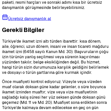
paketi, resmi harçları ve sonraki adımı kısa bir ücretsiz
danışmanlık görüşmesinde belirleyebilirsiniz.
Ücretsiz danışmanlık al
Gerekli Bilgiler
Türkiye'de ikamet izni altı türden ibarettir: kısa dönem,
aile, öğrenci, uzun dönem, insani ve insan ticareti mağduru
ikamet izni (6458 sayılı Kanun Md. 30). Başvuruların çoğu
izin türünün yanlış seçilmesi veya sürenin kaçırılması
yüzünden takılır, belge eksikliğinden değil. Bu hizmet,
hangi türün sizin durumunuza karşılık geldiğini belirlemek
ve dosyayı o türün şartlarına göre kurmak içindir.
Önce muafiyeti kontrol ediyoruz. Vizeyle veya vizeden
muaf olarak doksan güne kadar gelenler, o süre boyunca
ikamet izninden muaftır; vize veya vize muafiyetinin
sağladığı kalış süresi her yüz seksen günde doksan günü
geçemez (Md. 11 ve Md. 20). Muafiyet sona erdikten sonra
Türkiye'de kalmaya devam edilecekse en geç on gün