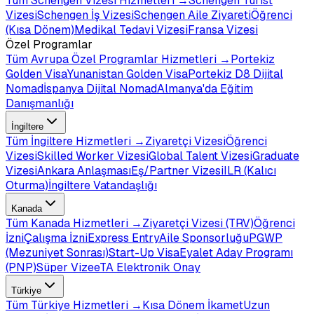
Tüm
Schengen Vizesi
Hizmetleri →
Schengen Turist
Vizesi
Schengen İş Vizesi
Schengen Aile Ziyareti
Öğrenci
(Kısa Dönem)
Medikal Tedavi Vizesi
Fransa Vizesi
Özel Programlar
Tüm
Avrupa Özel Programlar
Hizmetleri →
Portekiz
Golden Visa
Yunanistan Golden Visa
Portekiz D8 Dijital
Nomad
İspanya Dijital Nomad
Almanya'da Eğitim
Danışmanlığı
İngiltere
Tüm
İngiltere
Hizmetleri →
Ziyaretçi Vizesi
Öğrenci
Vizesi
Skilled Worker Vizesi
Global Talent Vizesi
Graduate
Vizesi
Ankara Anlaşması
Eş/Partner Vizesi
ILR (Kalıcı
Oturma)
İngiltere Vatandaşlığı
Kanada
Tüm
Kanada
Hizmetleri →
Ziyaretçi Vizesi (TRV)
Öğrenci
İzni
Çalışma İzni
Express Entry
Aile Sponsorluğu
PGWP
(Mezuniyet Sonrası)
Start-Up Visa
Eyalet Aday Programı
(PNP)
Süper Vize
eTA Elektronik Onay
Türkiye
Tüm
Türkiye
Hizmetleri →
Kısa Dönem İkamet
Uzun