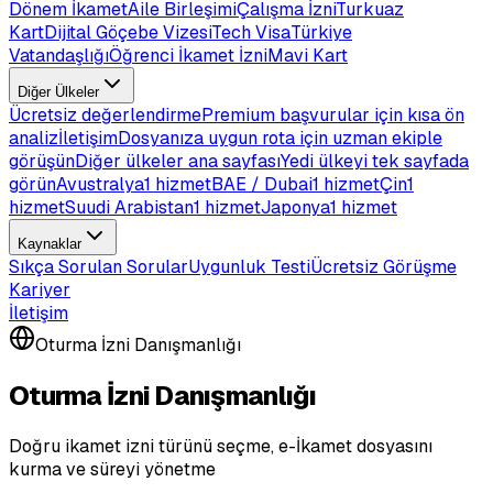
Dönem İkamet
Aile Birleşimi
Çalışma İzni
Turkuaz
Kart
Dijital Göçebe Vizesi
Tech Visa
Türkiye
Vatandaşlığı
Öğrenci İkamet İzni
Mavi Kart
Diğer Ülkeler
Ücretsiz değerlendirme
Premium başvurular için kısa ön
analiz
İletişim
Dosyanıza uygun rota için uzman ekiple
görüşün
Diğer ülkeler ana sayfası
Yedi ülkeyi tek sayfada
görün
Avustralya
1 hizmet
BAE / Dubai
1 hizmet
Çin
1
hizmet
Suudi Arabistan
1 hizmet
Japonya
1 hizmet
Kaynaklar
Sıkça Sorulan Sorular
Uygunluk Testi
Ücretsiz Görüşme
Kariyer
İletişim
Oturma İzni Danışmanlığı
Oturma İzni Danışmanlığı
Doğru ikamet izni türünü seçme, e-İkamet dosyasını
kurma ve süreyi yönetme