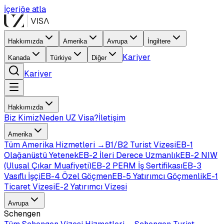
İçeriğe atla
Hakkımızda
Amerika
Avrupa
İngiltere
Kariyer
Kanada
Türkiye
Diğer
Kariyer
Hakkımızda
Biz Kimiz
Neden UZ Visa?
İletişim
Amerika
Tüm
Amerika
Hizmetleri →
B1/B2 Turist Vizesi
EB-1
Olağanüstü Yetenek
EB-2 İleri Derece Uzmanlık
EB-2 NIW
(Ulusal Çıkar Muafiyeti)
EB-2 PERM İş Sertifikası
EB-3
Vasıflı İşçi
EB-4 Özel Göçmen
EB-5 Yatırımcı Göçmenlik
E-1
Ticaret Vizesi
E-2 Yatırımcı Vizesi
Avrupa
Schengen