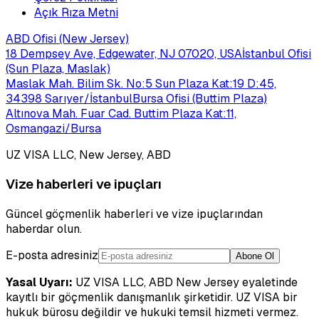
Açık Rıza Metni
ABD Ofisi (New Jersey)
18 Dempsey Ave, Edgewater, NJ 07020, USA
İstanbul Ofisi
(Sun Plaza, Maslak)
Maslak Mah. Bilim Sk. No:5 Sun Plaza Kat:19 D:45,
34398 Sarıyer/İstanbul
Bursa Ofisi (Buttim Plaza)
Altınova Mah. Fuar Cad. Buttim Plaza Kat:11,
Osmangazi/Bursa
UZ VISA LLC, New Jersey, ABD
Vize haberleri ve ipuçları
Güncel göçmenlik haberleri ve vize ipuçlarından
haberdar olun.
E-posta adresiniz
Abone Ol
Yasal Uyarı:
UZ VISA LLC, ABD New Jersey eyaletinde
kayıtlı bir göçmenlik danışmanlık şirketidir. UZ VISA bir
hukuk bürosu değildir ve hukuki temsil hizmeti vermez.