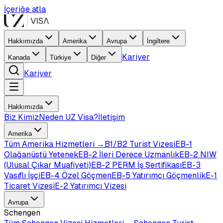
İçeriğe atla
Hakkımızda
Amerika
Avrupa
İngiltere
Kariyer
Kanada
Türkiye
Diğer
Kariyer
Hakkımızda
Biz Kimiz
Neden UZ Visa?
İletişim
Amerika
Tüm
Amerika
Hizmetleri →
B1/B2 Turist Vizesi
EB-1
Olağanüstü Yetenek
EB-2 İleri Derece Uzmanlık
EB-2 NIW
(Ulusal Çıkar Muafiyeti)
EB-2 PERM İş Sertifikası
EB-3
Vasıflı İşçi
EB-4 Özel Göçmen
EB-5 Yatırımcı Göçmenlik
E-1
Ticaret Vizesi
E-2 Yatırımcı Vizesi
Avrupa
Schengen