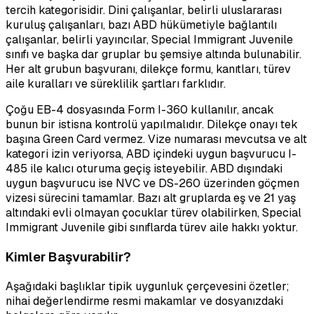
tercih kategorisidir. Dini çalışanlar, belirli uluslararası
kuruluş çalışanları, bazı ABD hükümetiyle bağlantılı
çalışanlar, belirli yayıncılar, Special Immigrant Juvenile
sınıfı ve başka dar gruplar bu şemsiye altında bulunabilir.
Her alt grubun başvuranı, dilekçe formu, kanıtları, türev
aile kuralları ve süreklilik şartları farklıdır.
Çoğu EB-4 dosyasında Form I-360 kullanılır, ancak
bunun bir istisna kontrolü yapılmalıdır. Dilekçe onayı tek
başına Green Card vermez. Vize numarası mevcutsa ve alt
kategori izin veriyorsa, ABD içindeki uygun başvurucu I-
485 ile kalıcı oturuma geçiş isteyebilir. ABD dışındaki
uygun başvurucu ise NVC ve DS-260 üzerinden göçmen
vizesi sürecini tamamlar. Bazı alt gruplarda eş ve 21 yaş
altındaki evli olmayan çocuklar türev olabilirken, Special
Immigrant Juvenile gibi sınıflarda türev aile hakkı yoktur.
Kimler Başvurabilir?
Aşağıdaki başlıklar tipik uygunluk çerçevesini özetler;
nihai değerlendirme resmi makamlar ve dosyanızdaki