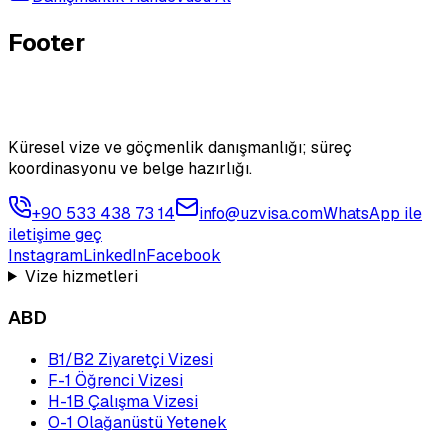
Footer
Küresel vize ve göçmenlik danışmanlığı; süreç
koordinasyonu ve belge hazırlığı.
+90 533 438 73 14
info@uzvisa.com
WhatsApp ile
iletişime geç
Instagram
LinkedIn
Facebook
Vize hizmetleri
ABD
B1/B2 Ziyaretçi Vizesi
F-1 Öğrenci Vizesi
H-1B Çalışma Vizesi
O-1 Olağanüstü Yetenek