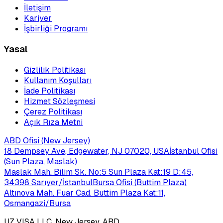
İletişim
Kariyer
İşbirliği Programı
Yasal
Gizlilik Politikası
Kullanım Koşulları
İade Politikası
Hizmet Sözleşmesi
Çerez Politikası
Açık Rıza Metni
ABD Ofisi (New Jersey)
18 Dempsey Ave, Edgewater, NJ 07020, USA
İstanbul Ofisi
(Sun Plaza, Maslak)
Maslak Mah. Bilim Sk. No:5 Sun Plaza Kat:19 D:45,
34398 Sarıyer/İstanbul
Bursa Ofisi (Buttim Plaza)
Altınova Mah. Fuar Cad. Buttim Plaza Kat:11,
Osmangazi/Bursa
UZ VISA LLC, New Jersey, ABD