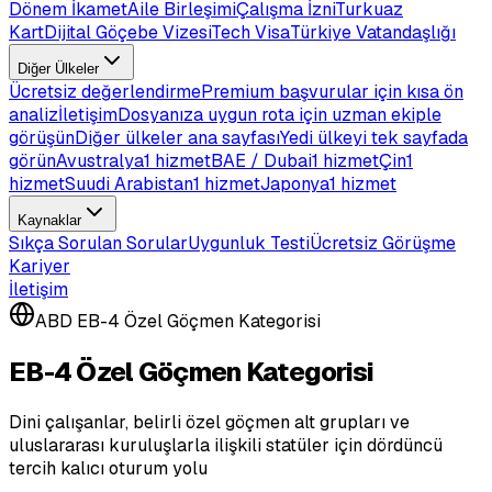
Dönem İkamet
Aile Birleşimi
Çalışma İzni
Turkuaz
Kart
Dijital Göçebe Vizesi
Tech Visa
Türkiye Vatandaşlığı
Diğer Ülkeler
Ücretsiz değerlendirme
Premium başvurular için kısa ön
analiz
İletişim
Dosyanıza uygun rota için uzman ekiple
görüşün
Diğer ülkeler ana sayfası
Yedi ülkeyi tek sayfada
görün
Avustralya
1 hizmet
BAE / Dubai
1 hizmet
Çin
1
hizmet
Suudi Arabistan
1 hizmet
Japonya
1 hizmet
Kaynaklar
Sıkça Sorulan Sorular
Uygunluk Testi
Ücretsiz Görüşme
Kariyer
İletişim
ABD EB-4 Özel Göçmen Kategorisi
EB-4 Özel Göçmen Kategorisi
Dini çalışanlar, belirli özel göçmen alt grupları ve
uluslararası kuruluşlarla ilişkili statüler için dördüncü
tercih kalıcı oturum yolu