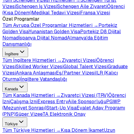
Tüm
Schengen Vizesi
Hizmetleri →
Schengen Turist
Vizesi
Schengen İş Vizesi
Schengen Aile Ziyareti
Öğrenci
(Kısa Dönem)
Medikal Tedavi Vizesi
Fransa Vizesi
Özel Programlar
Tüm
Avrupa Özel Programlar
Hizmetleri →
Portekiz
Golden Visa
Yunanistan Golden Visa
Portekiz D8 Dijital
Nomad
İspanya Dijital Nomad
Almanya'da Eğitim
Danışmanlığı
İngiltere
Tüm
İngiltere
Hizmetleri →
Ziyaretçi Vizesi
Öğrenci
Vizesi
Skilled Worker Vizesi
Global Talent Vizesi
Graduate
Vizesi
Ankara Anlaşması
Eş/Partner Vizesi
ILR (Kalıcı
Oturma)
İngiltere Vatandaşlığı
Kanada
Tüm
Kanada
Hizmetleri →
Ziyaretçi Vizesi (TRV)
Öğrenci
İzni
Çalışma İzni
Express Entry
Aile Sponsorluğu
PGWP
(Mezuniyet Sonrası)
Start-Up Visa
Eyalet Aday Programı
(PNP)
Süper Vize
eTA Elektronik Onay
Türkiye
Tüm
Türkiye
Hizmetleri →
Kısa Dönem İkamet
Uzun