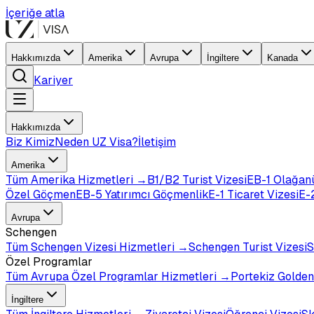
İçeriğe atla
Hakkımızda
Amerika
Avrupa
İngiltere
Kanada
Kariyer
Hakkımızda
Biz Kimiz
Neden UZ Visa?
İletişim
Amerika
Tüm
Amerika
Hizmetleri →
B1/B2 Turist Vizesi
EB-1 Olağan
Özel Göçmen
EB-5 Yatırımcı Göçmenlik
E-1 Ticaret Vizesi
E-2
Avrupa
Schengen
Tüm
Schengen Vizesi
Hizmetleri →
Schengen Turist Vizesi
S
Özel Programlar
Tüm
Avrupa Özel Programlar
Hizmetleri →
Portekiz Golden
İngiltere