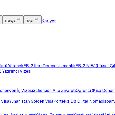
Kariyer
Türkiye
Diğer
üstü Yetenek
EB-2 İleri Derece Uzmanlık
EB-2 NIW (Ulusal Çık
 Yatırımcı Vizesi
chengen İş Vizesi
Schengen Aile Ziyareti
Öğrenci (Kısa Dönem
 Visa
Yunanistan Golden Visa
Portekiz D8 Dijital Nomad
İspan