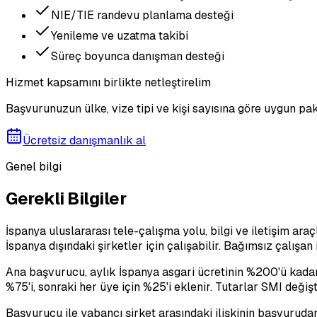
NIE/TIE randevu planlama desteği
Yenileme ve uzatma takibi
Süreç boyunca danışman desteği
Hizmet kapsamını birlikte netleştirelim
Başvurunuzun ülke, vize tipi ve kişi sayısına göre uygun pak
Ücretsiz danışmanlık al
Genel bilgi
Gerekli Bilgiler
İspanya uluslararası tele-çalışma yolu, bilgi ve iletişim ara
İspanya dışındaki şirketler için çalışabilir. Bağımsız çalışan
Ana başvurucu, aylık İspanya asgari ücretinin %200'ü kadar 
%75'i, sonraki her üye için %25'i eklenir. Tutarlar SMI değiş
Başvurucu ile yabancı şirket arasındaki ilişkinin başvurudan 