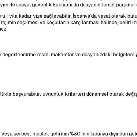
eyim ile sosyal güvenlik kapsamı da dosyanın temel parçalarıd
u 1 yıla kadar vize sağlayabilir. İspanya'da yasal olarak bulu
 rejimin seçilmesi ve koşulların karşılanması halinde, belirli
mez.
hai değerlendirme resmi makamlar ve dosyanızdaki belgelere g
ikle başvurabilir; uygunluk kriterleri dönemsel olarak değişe
ızı veya serbest meslek gelirinin %80'inin İspanya dışından gel