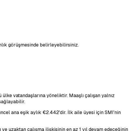
nlık görüşmesinde belirleyebilirsiniz.
ü ülke vatandaşlarına yöneliktir. Maaşlı çalışan yalnız
sağlayabilir.
el ana eşik aylık €2.442'dir. İlk aile üyesi için SMI'nin
ı ve uzaktan çalışma ilişkisinin en az 1 yıl devam edeceğinin