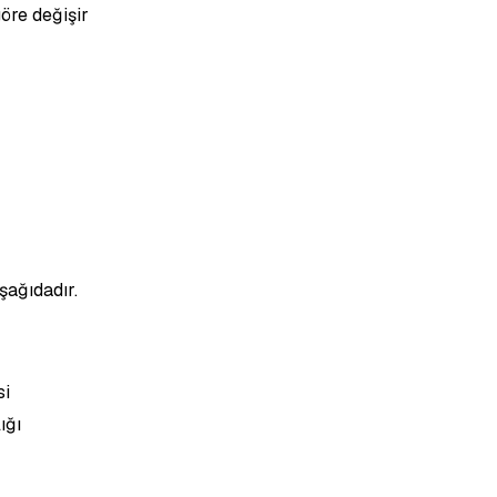
öre değişir
şağıdadır.
si
ığı