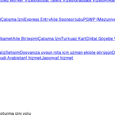
illed Worker Vizesi
Global Talent Vizesi
Graduate Vizesi
Ankar
i
Çalışma İzni
Express Entry
Aile Sponsorluğu
PGWP (Mezuniye
İkamet
Aile Birleşimi
Çalışma İzni
Turkuaz Kart
Dijital Göçebe 
aliz
İletişim
Dosyanıza uygun rota için uzman ekiple görüşün
D
udi Arabistan
1 hizmet
Japonya
1 hizmet
 oturma izni yolu