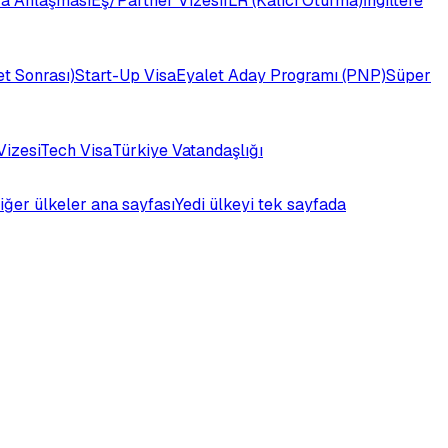
a Anlaşması
Eş/Partner Vizesi
ILR (Kalıcı Oturma)
İngiltere
t Sonrası)
Start-Up Visa
Eyalet Aday Programı (PNP)
Süper
Vizesi
Tech Visa
Türkiye Vatandaşlığı
iğer ülkeler ana sayfası
Yedi ülkeyi tek sayfada