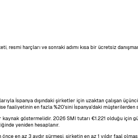
eti, resmi harçları ve sonraki adımı kısa bir ücretsiz danışma
çlarıyla İspanya dışındaki şirketler için uzaktan çalışan üçünc
 ise faaliyetinin en fazla %20'sini İspanya'daki müşterilerden 
kaynak göstermelidir. 2026 SMI tutarı €1.221 olduğu için günc
tiğinde yeniden hesaplanır.
önce en az 3 aydır sürmesi, şirketin en az 1 yıldır faal olmas