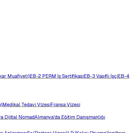
ar Muafiyeti)
EB-2 PERM İş Sertifikası
EB-3 Vasıflı İşçi
EB-4
)
Medikal Tedavi Vizesi
Fransa Vizesi
ya Dijital Nomad
Almanya'da Eğitim Danışmanlığı