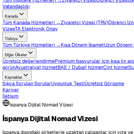
Tüm
İngiltere
Hizmetleri →
Ziyaretçi Vizesi
Öğrenci Vizesi
Sk
Vatandaşlığı
Kanada
Tüm
Kanada
Hizmetleri →
Ziyaretçi Vizesi (TRV)
Öğrenci İzn
Vize
eTA Elektronik Onay
Türkiye
Tüm
Türkiye
Hizmetleri →
Kısa Dönem İkamet
Uzun Dönem 
Diğer Ülkeler
Ücretsiz değerlendirme
Premium başvurular için kısa ön an
görün
Avustralya
1 hizmet
BAE / Dubai
1 hizmet
Çin
1 hizmet
Su
Kaynaklar
Sıkça Sorulan Sorular
Uygunluk Testi
Ücretsiz Görüşme
Kariyer
İletişim
İspanya Dijital Nomad Vizesi
İspanya Dijital Nomad Vizesi
İspanya dışındaki şirketlerle uzaktan çalışanlar için vize ve