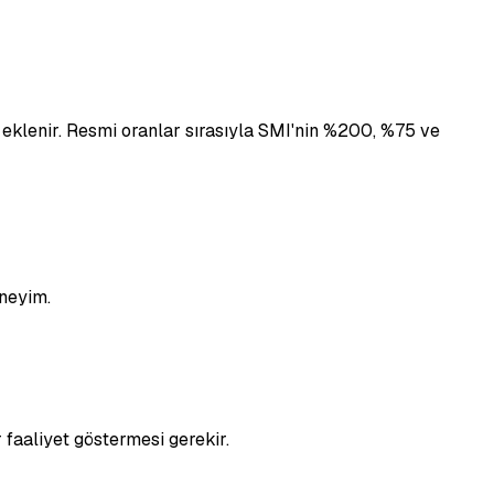
5 eklenir. Resmi oranlar sırasıyla SMI'nin %200, %75 ve
eneyim.
 faaliyet göstermesi gerekir.