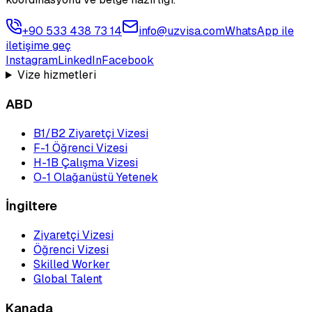
+90 533 438 73 14
info@uzvisa.com
WhatsApp ile
iletişime geç
Instagram
LinkedIn
Facebook
Vize hizmetleri
ABD
B1/B2 Ziyaretçi Vizesi
F-1 Öğrenci Vizesi
H-1B Çalışma Vizesi
O-1 Olağanüstü Yetenek
İngiltere
Ziyaretçi Vizesi
Öğrenci Vizesi
Skilled Worker
Global Talent
Kanada