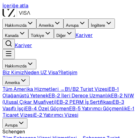
İçeriğe atla
Hakkımızda
Amerika
Avrupa
İngiltere
Kariyer
Kanada
Türkiye
Diğer
Kariyer
Hakkımızda
Biz Kimiz
Neden UZ Visa?
İletişim
Amerika
Tüm
Amerika
Hizmetleri →
B1/B2 Turist Vizesi
EB-1
Olağanüstü Yetenek
EB-2 İleri Derece Uzmanlık
EB-2 NIW
(Ulusal Çıkar Muafiyeti)
EB-2 PERM İş Sertifikası
EB-3
Vasıflı İşçi
EB-4 Özel Göçmen
EB-5 Yatırımcı Göçmenlik
E-1
Ticaret Vizesi
E-2 Yatırımcı Vizesi
Avrupa
Schengen