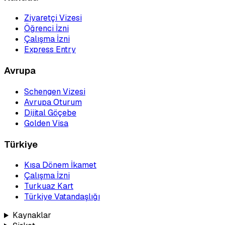
Ziyaretçi Vizesi
Öğrenci İzni
Çalışma İzni
Express Entry
Avrupa
Schengen Vizesi
Avrupa Oturum
Dijital Göçebe
Golden Visa
Türkiye
Kısa Dönem İkamet
Çalışma İzni
Turkuaz Kart
Türkiye Vatandaşlığı
Kaynaklar