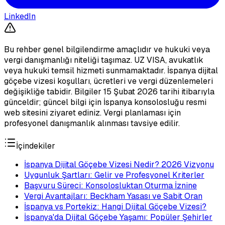
LinkedIn
Bu rehber genel bilgilendirme amaçlıdır ve hukuki veya
vergi danışmanlığı niteliği taşımaz. UZ VISA, avukatlık
veya hukuki temsil hizmeti sunmamaktadır. İspanya dijital
göçebe vizesi koşulları, ücretleri ve vergi düzenlemeleri
değişikliğe tabidir. Bilgiler 15 Şubat 2026 tarihi itibarıyla
günceldir; güncel bilgi için İspanya konsolosluğu resmi
web sitesini ziyaret ediniz. Vergi planlaması için
profesyonel danışmanlık alınması tavsiye edilir.
İçindekiler
İspanya Dijital Göçebe Vizesi Nedir? 2026 Vizyonu
Uygunluk Şartları: Gelir ve Profesyonel Kriterler
Başvuru Süreci: Konsolosluktan Oturma İznine
Vergi Avantajları: Beckham Yasası ve Sabit Oran
İspanya vs Portekiz: Hangi Dijital Göçebe Vizesi?
İspanya'da Dijital Göçebe Yaşamı: Popüler Şehirler