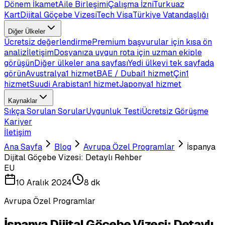
Dönem İkamet
Aile Birleşimi
Çalışma İzni
Turkuaz
Kart
Dijital Göçebe Vizesi
Tech Visa
Türkiye Vatandaşlığı
Diğer Ülkeler
Ücretsiz değerlendirme
Premium başvurular için kısa ön
analiz
İletişim
Dosyanıza uygun rota için uzman ekiple
görüşün
Diğer ülkeler ana sayfası
Yedi ülkeyi tek sayfada
görün
Avustralya
1 hizmet
BAE / Dubai
1 hizmet
Çin
1
hizmet
Suudi Arabistan
1 hizmet
Japonya
1 hizmet
Kaynaklar
Sıkça Sorulan Sorular
Uygunluk Testi
Ücretsiz Görüşme
Kariyer
İletişim
Ana Sayfa
Blog
Avrupa Özel Programlar
İspanya
Dijital Göçebe Vizesi: Detaylı Rehber
EU
10 Aralık 2024
8 dk
Avrupa Özel Programlar
İspanya Dijital Göçebe Vizesi: Detaylı