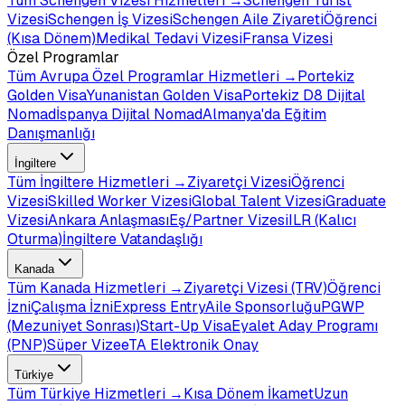
Tüm
Schengen Vizesi
Hizmetleri →
Schengen Turist
Vizesi
Schengen İş Vizesi
Schengen Aile Ziyareti
Öğrenci
(Kısa Dönem)
Medikal Tedavi Vizesi
Fransa Vizesi
Özel Programlar
Tüm
Avrupa Özel Programlar
Hizmetleri →
Portekiz
Golden Visa
Yunanistan Golden Visa
Portekiz D8 Dijital
Nomad
İspanya Dijital Nomad
Almanya'da Eğitim
Danışmanlığı
İngiltere
Tüm
İngiltere
Hizmetleri →
Ziyaretçi Vizesi
Öğrenci
Vizesi
Skilled Worker Vizesi
Global Talent Vizesi
Graduate
Vizesi
Ankara Anlaşması
Eş/Partner Vizesi
ILR (Kalıcı
Oturma)
İngiltere Vatandaşlığı
Kanada
Tüm
Kanada
Hizmetleri →
Ziyaretçi Vizesi (TRV)
Öğrenci
İzni
Çalışma İzni
Express Entry
Aile Sponsorluğu
PGWP
(Mezuniyet Sonrası)
Start-Up Visa
Eyalet Aday Programı
(PNP)
Süper Vize
eTA Elektronik Onay
Türkiye
Tüm
Türkiye
Hizmetleri →
Kısa Dönem İkamet
Uzun