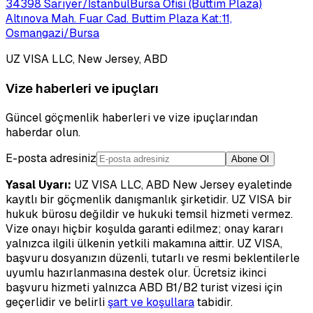
34398 Sarıyer/İstanbul
Bursa Ofisi (Buttim Plaza)
Altınova Mah. Fuar Cad. Buttim Plaza Kat:11,
Osmangazi/Bursa
UZ VISA LLC, New Jersey, ABD
Vize haberleri ve ipuçları
Güncel göçmenlik haberleri ve vize ipuçlarından
haberdar olun.
E-posta adresiniz
Abone Ol
Yasal Uyarı:
UZ VISA LLC, ABD New Jersey eyaletinde
kayıtlı bir göçmenlik danışmanlık şirketidir. UZ VISA bir
hukuk bürosu değildir ve hukuki temsil hizmeti vermez.
Vize onayı hiçbir koşulda garanti edilmez; onay kararı
yalnızca ilgili ülkenin yetkili makamına aittir. UZ VISA,
başvuru dosyanızın düzenli, tutarlı ve resmi beklentilerle
uyumlu hazırlanmasına destek olur. Ücretsiz ikinci
başvuru hizmeti yalnızca ABD B1/B2 turist vizesi için
geçerlidir ve belirli
şart ve koşullara
tabidir.