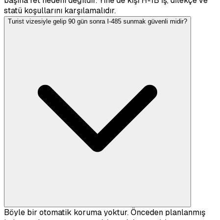
başına ret nedeni değildir. Yine de kişi H-1B iş, dilekçe ve
statü koşullarını karşılamalıdır.
Turist vizesiyle gelip 90 gün sonra I-485 sunmak güvenli midir?
Böyle bir otomatik koruma yoktur. Önceden planlanmış