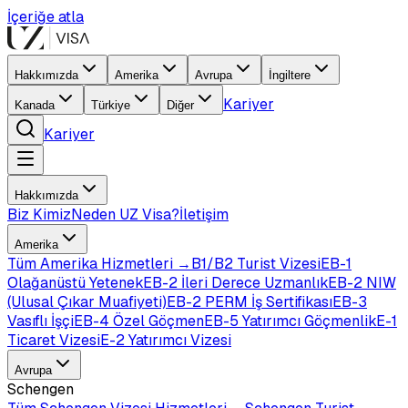
İçeriğe atla
Hakkımızda
Amerika
Avrupa
İngiltere
Kariyer
Kanada
Türkiye
Diğer
Kariyer
Hakkımızda
Biz Kimiz
Neden UZ Visa?
İletişim
Amerika
Tüm
Amerika
Hizmetleri →
B1/B2 Turist Vizesi
EB-1
Olağanüstü Yetenek
EB-2 İleri Derece Uzmanlık
EB-2 NIW
(Ulusal Çıkar Muafiyeti)
EB-2 PERM İş Sertifikası
EB-3
Vasıflı İşçi
EB-4 Özel Göçmen
EB-5 Yatırımcı Göçmenlik
E-1
Ticaret Vizesi
E-2 Yatırımcı Vizesi
Avrupa
Schengen