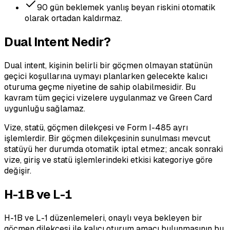
90 gün beklemek yanlış beyan riskini otomatik
olarak ortadan kaldırmaz.
Dual Intent Nedir?
Dual intent, kişinin belirli bir göçmen olmayan statünün
geçici koşullarına uymayı planlarken gelecekte kalıcı
oturuma geçme niyetine de sahip olabilmesidir. Bu
kavram tüm geçici vizelere uygulanmaz ve Green Card
uygunluğu sağlamaz.
Vize, statü, göçmen dilekçesi ve Form I-485 ayrı
işlemlerdir. Bir göçmen dilekçesinin sunulması mevcut
statüyü her durumda otomatik iptal etmez; ancak sonraki
vize, giriş ve statü işlemlerindeki etkisi kategoriye göre
değişir.
H-1B ve L-1
H-1B ve L-1 düzenlemeleri, onaylı veya bekleyen bir
göçmen dilekçesi ile kalıcı oturum amacı bulunmasının bu