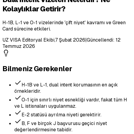
Kolaylıklar Getirir?
H-1B, L-1 ve O-1 vizelerinde 'çift niyet' kavramı ve Green
Card sürecine etkileri.
UZ VISA Editoryal Ekibi
,
7 Şubat 2026
|
Güncellendi:
12
Temmuz 2026
Bilmeniz Gerekenler
H-1B ve L-1, dual intent korumasının en açık
örnekleridir.
O-1 için sınırlı niyet esnekliği vardır, fakat tüm H
ve L istisnaları uygulanmaz.
E-2 statüsü ayrılma niyeti gerektirir.
B, F ve birçok J başvurusu geçici niyet
değerlendirmesine tabidir.