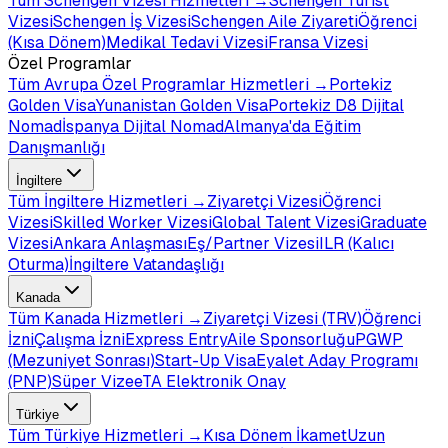
Tüm
Schengen Vizesi
Hizmetleri →
Schengen Turist
Vizesi
Schengen İş Vizesi
Schengen Aile Ziyareti
Öğrenci
(Kısa Dönem)
Medikal Tedavi Vizesi
Fransa Vizesi
Özel Programlar
Tüm
Avrupa Özel Programlar
Hizmetleri →
Portekiz
Golden Visa
Yunanistan Golden Visa
Portekiz D8 Dijital
Nomad
İspanya Dijital Nomad
Almanya'da Eğitim
Danışmanlığı
İngiltere
Tüm
İngiltere
Hizmetleri →
Ziyaretçi Vizesi
Öğrenci
Vizesi
Skilled Worker Vizesi
Global Talent Vizesi
Graduate
Vizesi
Ankara Anlaşması
Eş/Partner Vizesi
ILR (Kalıcı
Oturma)
İngiltere Vatandaşlığı
Kanada
Tüm
Kanada
Hizmetleri →
Ziyaretçi Vizesi (TRV)
Öğrenci
İzni
Çalışma İzni
Express Entry
Aile Sponsorluğu
PGWP
(Mezuniyet Sonrası)
Start-Up Visa
Eyalet Aday Programı
(PNP)
Süper Vize
eTA Elektronik Onay
Türkiye
Tüm
Türkiye
Hizmetleri →
Kısa Dönem İkamet
Uzun