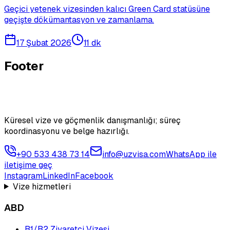
Geçici yetenek vizesinden kalıcı Green Card statüsüne
geçişte dökümantasyon ve zamanlama.
17 Şubat 2026
11 dk
Footer
Küresel vize ve göçmenlik danışmanlığı; süreç
koordinasyonu ve belge hazırlığı.
+90 533 438 73 14
info@uzvisa.com
WhatsApp ile
iletişime geç
Instagram
LinkedIn
Facebook
Vize hizmetleri
ABD
B1/B2 Ziyaretçi Vizesi