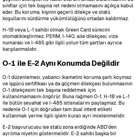
sınıflar için tek başına ret nedeni olmamasını açıkça kabul
eder. Bu koruma, kişinin geçerli dilekçe ve statü
koşullarını sürdürme yükümlülüğünü ortadan kaldırmaz.
H-1B veya L-1 sahibi olmak Green Card sürecini
otomatikleştirmez. PERM, I-140, aile dilekçesi, vize
numarası ve I-485 gibi ilgili yolun tüm şartları ayrıca
karşılanmalıdır.
O-1 ile E-2 Aynı Konumda Değildir
O-1 düzenlemesi, yabancı ikametini koruma şartı koymaz
ve işgücü sertifikası ya da göçmen dilekçesi bulunmasının
O-1 dilekçesini tek başına reddetmek için
kullanılmamasını öngörür. Buna rağmen O-1, H-1B ve L-1
ile bütün seyahat ve I-485 istisnalarını paylaşmaz. Bu
nedenle O-1 için doğrudan tam dual intent etiketi
kullanmak yerine ilgili işlem kuralı ayrı incelenmelidir.
E-2 başvurucusu ise statü sona erdiğinde ABD'den
ayrılma niyetini göstermelidir. E-2 sahibi başka bir