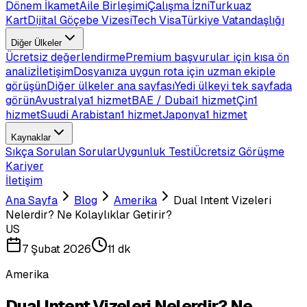
Dönem İkamet
Aile Birleşimi
Çalışma İzni
Turkuaz
Kart
Dijital Göçebe Vizesi
Tech Visa
Türkiye Vatandaşlığı
Diğer Ülkeler
Ücretsiz değerlendirme
Premium başvurular için kısa ön
analiz
İletişim
Dosyanıza uygun rota için uzman ekiple
görüşün
Diğer ülkeler ana sayfası
Yedi ülkeyi tek sayfada
görün
Avustralya
1 hizmet
BAE / Dubai
1 hizmet
Çin
1
hizmet
Suudi Arabistan
1 hizmet
Japonya
1 hizmet
Kaynaklar
Sıkça Sorulan Sorular
Uygunluk Testi
Ücretsiz Görüşme
Kariyer
İletişim
Ana Sayfa
Blog
Amerika
Dual Intent Vizeleri
Nelerdir? Ne Kolaylıklar Getirir?
US
7 Şubat 2026
11 dk
Amerika
Dual Intent Vizeleri Nelerdir? Ne