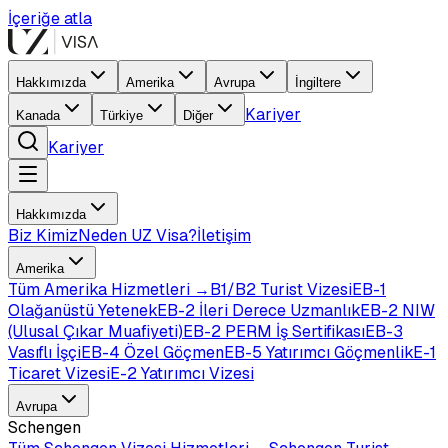
İçeriğe atla
Hakkımızda
Amerika
Avrupa
İngiltere
Kariyer
Kanada
Türkiye
Diğer
Kariyer
Hakkımızda
Biz Kimiz
Neden UZ Visa?
İletişim
Amerika
Tüm
Amerika
Hizmetleri →
B1/B2 Turist Vizesi
EB-1
Olağanüstü Yetenek
EB-2 İleri Derece Uzmanlık
EB-2 NIW
(Ulusal Çıkar Muafiyeti)
EB-2 PERM İş Sertifikası
EB-3
Vasıflı İşçi
EB-4 Özel Göçmen
EB-5 Yatırımcı Göçmenlik
E-1
Ticaret Vizesi
E-2 Yatırımcı Vizesi
Avrupa
Schengen