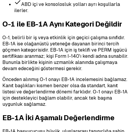
ABD içi ve konsolosluk yolları ayrı koşullarla
ilerler.
O-1 ile EB-1A Aynı Kategori Değildir
O-1, belirli bir iş veya etkinlik için geçici çalışma sınıfıdır.
EB-1A ise olağanüstü yeteneğe dayanan birinci tercih
göçmen kategorisidir. EB-1A için iş teklifi ve PERM işgücü
sertifikası aranmaz; kişi Form I-140'ı kendi adına sunabilir.
Bununla birlikte kişinin uzmanlık alanında çalışmaya
devam edeceğini göstermesi gerekir.
Önceden alınmış O-1 onayı EB-1A incelemesini bağlamaz.
Kanıt başlıkları kısmen benzer olsa da standart, kanıt
listesi ve değerlendirme dönemi farklıdır. O-1 onayı EB-1A
için destekleyici bağlam olabilir, ancak tek başına
uygunluk sağlamaz.
EB-1A İki Aşamalı Değerlendirme
EB-1A başvurucusu büyük, uluslararası tanınırlığa sahip