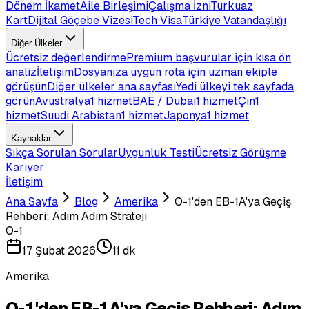
Dönem İkamet
Aile Birleşimi
Çalışma İzni
Turkuaz
Kart
Dijital Göçebe Vizesi
Tech Visa
Türkiye Vatandaşlığı
Diğer Ülkeler
Ücretsiz değerlendirme
Premium başvurular için kısa ön
analiz
İletişim
Dosyanıza uygun rota için uzman ekiple
görüşün
Diğer ülkeler ana sayfası
Yedi ülkeyi tek sayfada
görün
Avustralya
1 hizmet
BAE / Dubai
1 hizmet
Çin
1
hizmet
Suudi Arabistan
1 hizmet
Japonya
1 hizmet
Kaynaklar
Sıkça Sorulan Sorular
Uygunluk Testi
Ücretsiz Görüşme
Kariyer
İletişim
Ana Sayfa
Blog
Amerika
O-1'den EB-1A'ya Geçiş
Rehberi: Adım Adım Strateji
O-1
17 Şubat 2026
11 dk
Amerika
O-1'den EB-1A'ya Geçiş Rehberi: Adım