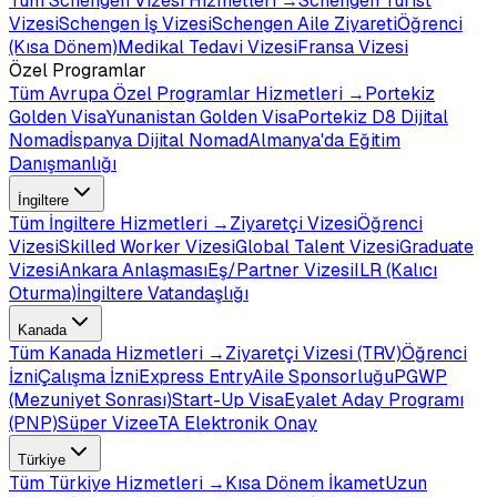
Tüm
Schengen Vizesi
Hizmetleri →
Schengen Turist
Vizesi
Schengen İş Vizesi
Schengen Aile Ziyareti
Öğrenci
(Kısa Dönem)
Medikal Tedavi Vizesi
Fransa Vizesi
Özel Programlar
Tüm
Avrupa Özel Programlar
Hizmetleri →
Portekiz
Golden Visa
Yunanistan Golden Visa
Portekiz D8 Dijital
Nomad
İspanya Dijital Nomad
Almanya'da Eğitim
Danışmanlığı
İngiltere
Tüm
İngiltere
Hizmetleri →
Ziyaretçi Vizesi
Öğrenci
Vizesi
Skilled Worker Vizesi
Global Talent Vizesi
Graduate
Vizesi
Ankara Anlaşması
Eş/Partner Vizesi
ILR (Kalıcı
Oturma)
İngiltere Vatandaşlığı
Kanada
Tüm
Kanada
Hizmetleri →
Ziyaretçi Vizesi (TRV)
Öğrenci
İzni
Çalışma İzni
Express Entry
Aile Sponsorluğu
PGWP
(Mezuniyet Sonrası)
Start-Up Visa
Eyalet Aday Programı
(PNP)
Süper Vize
eTA Elektronik Onay
Türkiye
Tüm
Türkiye
Hizmetleri →
Kısa Dönem İkamet
Uzun