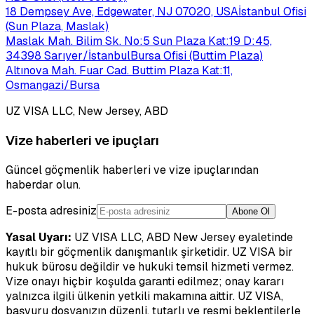
18 Dempsey Ave, Edgewater, NJ 07020, USA
İstanbul Ofisi
(Sun Plaza, Maslak)
Maslak Mah. Bilim Sk. No:5 Sun Plaza Kat:19 D:45,
34398 Sarıyer/İstanbul
Bursa Ofisi (Buttim Plaza)
Altınova Mah. Fuar Cad. Buttim Plaza Kat:11,
Osmangazi/Bursa
UZ VISA LLC, New Jersey, ABD
Vize haberleri ve ipuçları
Güncel göçmenlik haberleri ve vize ipuçlarından
haberdar olun.
E-posta adresiniz
Abone Ol
Yasal Uyarı:
UZ VISA LLC, ABD New Jersey eyaletinde
kayıtlı bir göçmenlik danışmanlık şirketidir. UZ VISA bir
hukuk bürosu değildir ve hukuki temsil hizmeti vermez.
Vize onayı hiçbir koşulda garanti edilmez; onay kararı
yalnızca ilgili ülkenin yetkili makamına aittir. UZ VISA,
başvuru dosyanızın düzenli, tutarlı ve resmi beklentilerle