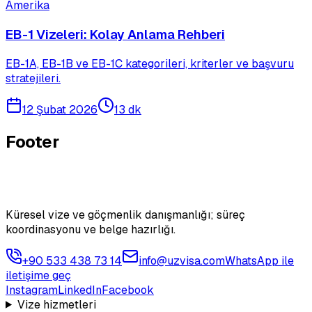
Amerika
EB-1 Vizeleri: Kolay Anlama Rehberi
EB-1A, EB-1B ve EB-1C kategorileri, kriterler ve başvuru
stratejileri.
12 Şubat 2026
13 dk
Footer
Küresel vize ve göçmenlik danışmanlığı; süreç
koordinasyonu ve belge hazırlığı.
+90 533 438 73 14
info@uzvisa.com
WhatsApp ile
iletişime geç
Instagram
LinkedIn
Facebook
Vize hizmetleri