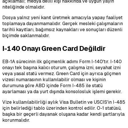
açıklamalı; medya delili kişi hakkında ve uygun yayın
niteliğinde olmalıdır.
Dosya yalnız yeni kanıt üretmek amacıyla yapay faaliyet
toplamaya dayanmamalıdır. Gerçek mesleki çalışmaların
tarihli kayıtları, bağımsız kaynakları ve sonuçları düzenli
biçimde saklanmalıdır.
I-140 Onayı Green Card Değildir
EB-1A sürecinin ilk göçmenlik adımı Form I-140'tır. I-140
onayı tek başına kalıcı oturum, çalışma izni, seyahat izni
veya yasal statü vermez. Green Card için ayrıca göçmen
vizesi numarasının kullanılabilir olması ve kişinin
durumuna göre ABD içinde Form I-485 ile statü
ayarlaması ya da yurt dışında konsolosluk işlemi gerekir.
Vize kullanılabilirliği aylık Visa Bulletin ve USCIS'in I-485
için belirlediği tablo üzerinden kontrol edilir. O-1 statüsü,
başka bir geçerli dayanak oluşana kadar kendi şartlarıyla
korunmalıdır.