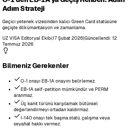
Adım Strateji
Geçici yetenek vizesinden kalıcı Green Card statüsüne
geçişte dökümantasyon ve zamanlama.
UZ VISA Editoryal Ekibi
,
17 Şubat 2026
|
Güncellendi:
12
Temmuz 2026
Bilmeniz Gerekenler
O-1 onayı EB-1A onayını belirlemez.
EB-1A self-petition mümkündür ve PERM
aranmaz.
Üç kanıt türünü karşılamak bütünsel
değerlendirmeyi ortadan kaldırmaz.
I-140 onayı tek başına statü, çalışma veya
seyahat hakkı vermez.