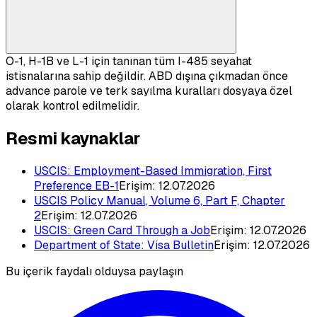
O-1, H-1B ve L-1 için tanınan tüm I-485 seyahat
istisnalarına sahip değildir. ABD dışına çıkmadan önce
advance parole ve terk sayılma kuralları dosyaya özel
olarak kontrol edilmelidir.
Resmi kaynaklar
USCIS: Employment-Based Immigration, First
Preference EB-1
Erişim:
12.07.2026
USCIS Policy Manual, Volume 6, Part F, Chapter
2
Erişim:
12.07.2026
USCIS: Green Card Through a Job
Erişim:
12.07.2026
Department of State: Visa Bulletin
Erişim:
12.07.2026
Bu içerik faydalı olduysa paylaşın