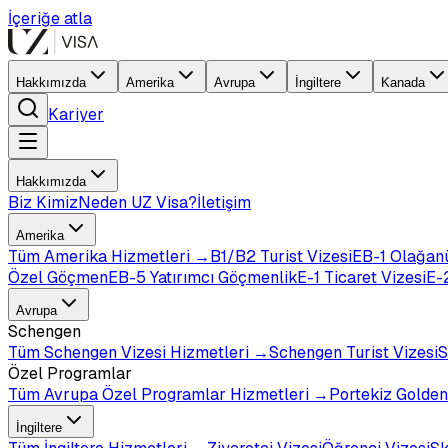
İçeriğe atla
Hakkımızda
Amerika
Avrupa
İngiltere
Kanada
Kariyer
Hakkımızda
Biz Kimiz
Neden UZ Visa?
İletişim
Amerika
Tüm
Amerika
Hizmetleri →
B1/B2 Turist Vizesi
EB-1 Olağan
Özel Göçmen
EB-5 Yatırımcı Göçmenlik
E-1 Ticaret Vizesi
E-2
Avrupa
Schengen
Tüm
Schengen Vizesi
Hizmetleri →
Schengen Turist Vizesi
S
Özel Programlar
Tüm
Avrupa Özel Programlar
Hizmetleri →
Portekiz Golden
İngiltere