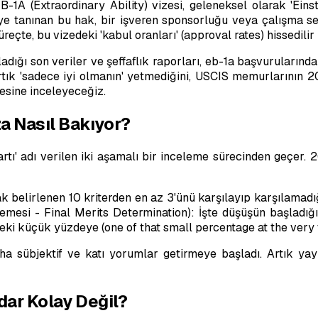
A (Extraordinary Ability) vizesi, geleneksel olarak 'Einstei
ye tanınan bu hak, bir işveren sponsorluğu veya çalışma ser
te, bu vizedeki 'kabul oranları' (approval rates) hissedilir b
ığı son veriler ve şeffaflık raporları, eb-1a başvurularındak
rtık 'sadece iyi olmanın' yetmediğini, USCIS memurlarının 2
esine inceleyeceğiz.
a Nasıl Bakıyor?
tı' adı verilen iki aşamalı bir inceleme sürecinden geçer. 
k belirlenen 10 kriterden en az 3'ünü karşılayıp karşılamadığ
lemesi - Final Merits Determination): İşte düşüşün başladığı 
eki küçük yüzdeye (one of that small percentage at the very t
übjektif ve katı yorumlar getirmeye başladı. Artık yayın s
adar Kolay Değil?