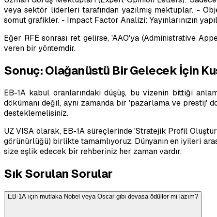
veya sektör liderleri tarafından yazılmış mektuplar. - Objek
somut grafikler. - Impact Factor Analizi: Yayınlarınızın yapıl
Eğer RFE sonrası ret gelirse, 'AAO'ya (Administrative Appea
veren bir yöntemdir.
Sonuç: Olağanüstü Bir Gelecek İçin Ku
EB-1A kabul oranlarındaki düşüş, bu vizenin bittiği anla
dökümanı değil, aynı zamanda bir 'pazarlama ve prestij' do
desteklemelisiniz.
UZ VISA olarak, EB-1A süreçlerinde 'Stratejik Profil Oluşt
görünürlüğü) birlikte tamamlıyoruz. Dünyanın en iyileri ar
size eşlik edecek bir rehberiniz her zaman vardır.
Sık Sorulan Sorular
EB-1A için mutlaka Nobel veya Oscar gibi devasa ödüller mi lazım?