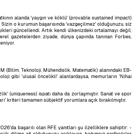
atkının alanda 'yaygın ve köklü' (provable sustained impact)
eğil. Sizin o kurumun başarısında 'vazgeçilmez' olduğunuzu, siz
leri güncellendi. Artık kendi ülkenizdeki ortalamayı değil,
Yerel gazetelerden ziyade, dünya çapında tanınan Forbes,
eniyor.
M (Bilim, Teknoloji, Mühendislik, Matematik) alanındaki EB-
ji gibi 'ulusal öncelikli' alanlardaysa, memurların 'Nihai
ik' (uniqueness) ispatı daha da zorlaşmıştır. Sanat ve spor
rı' kriteri tamamen sübjektif yorumlara açık bırakılmıştır.
26'da başarılı olan RFE yanıtları şu özelliklere sahiptir: -
üçük dilime ait olduğunuzu açıklayan, bağımsız profesörler