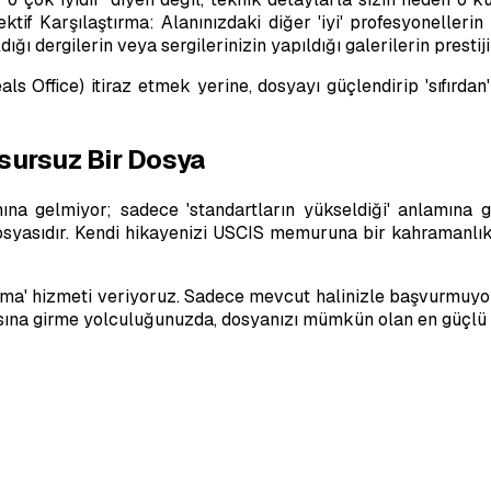
tif Karşılaştırma: Alanınızdaki diğer 'iyi' profesyonellerin i
dığı dergilerin veya sergilerinizin yapıldığı galerilerin presti
ls Office) itiraz etmek yerine, dosyayı güçlendirip 'sıfırda
sursuz Bir Dosya
mına gelmiyor; sadece 'standartların yükseldiği' anlamına 
syasıdır. Kendi hikayenizi USCIS memuruna bir kahramanlık d
urma' hizmeti veriyoruz. Sadece mevcut halinizle başvurmuyor
asına girme yolculuğunuzda, dosyanızı mümkün olan en güçlü h