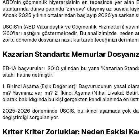
ABD’nin göçmenlik hiyerarşisinin en tepesinde yer alan EB-1
alanlarında dünya çapında 'zirveye' ulaşmış az sayıda kişi
Ancak 2025 yılının ortalarından başlayıp 2026'ya sarkan süreç
USCIS'in (ABD Vatandaşlık ve Göçmenlik Hizmetleri) yayınlad
%60'ları aştığını göstermektedir. Bu analizimizde, neden a
zorlu dönemde dosyanızı nasıl kurtarabileceğinizi derinlem
Kazarian Standartı: Memurlar Dosyanız
EB-1A başvuruları, 2010 yılından bu yana 'Kazarian Standar
silahı' haline gelmiştir:
1. Birinci Aşama (Eşik Değerler): Başvurucunun, yasal olara
mı? Yayınınız var mı? 2. İkinci Aşama (Nihai Liyakat Belir
olarak bakıldığında bu kişi gerçekten kendi alanında en üstt
2025-2026 döneminde USCIS, bu ikinci aşamada çok daha s
değiştirdiği sorgulanıyor.
Kriter Kriter Zorluklar: Neden Eskisi K