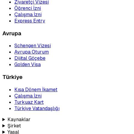
Ziyaretçi Vizesi
Öğrenci İzni
Çalışma İzni
Express Entry
Avrupa
Schengen Vizesi
Avrupa Oturum
Dijital Göçebe
Golden Visa
Türkiye
Kısa Dönem İkamet
Çalışma İzni
Turkuaz Kart
Türkiye Vatandaşlığı
Kaynaklar
Şirket
Yasal