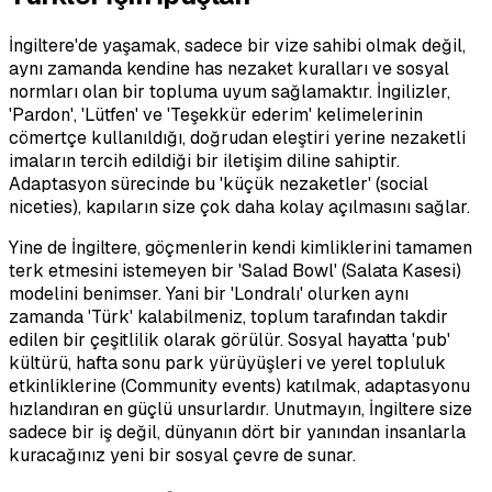
İngiltere'de yaşamak, sadece bir vize sahibi olmak değil,
aynı zamanda kendine has nezaket kuralları ve sosyal
normları olan bir topluma uyum sağlamaktır. İngilizler,
'Pardon', 'Lütfen' ve 'Teşekkür ederim' kelimelerinin
cömertçe kullanıldığı, doğrudan eleştiri yerine nezaketli
imaların tercih edildiği bir iletişim diline sahiptir.
Adaptasyon sürecinde bu 'küçük nezaketler' (social
niceties), kapıların size çok daha kolay açılmasını sağlar.
Yine de İngiltere, göçmenlerin kendi kimliklerini tamamen
terk etmesini istemeyen bir 'Salad Bowl' (Salata Kasesi)
modelini benimser. Yani bir 'Londralı' olurken aynı
zamanda 'Türk' kalabilmeniz, toplum tarafından takdir
edilen bir çeşitlilik olarak görülür. Sosyal hayatta 'pub'
kültürü, hafta sonu park yürüyüşleri ve yerel topluluk
etkinliklerine (Community events) katılmak, adaptasyonu
hızlandıran en güçlü unsurlardır. Unutmayın, İngiltere size
sadece bir iş değil, dünyanın dört bir yanından insanlarla
kuracağınız yeni bir sosyal çevre de sunar.