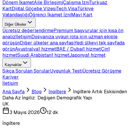
Dönem İkamet
Aile Birleşimi
Çalışma İzni
Turkuaz
Kart
Dijital Göçebe Vizesi
Tech Visa
Türkiye
Vatandaşlığı
Öğrenci İkamet İzni
Mavi Kart
Diğer Ülkeler
Ücretsiz değerlendirme
Premium başvurular için kısa ön
analiz
İletişim
Dosyanıza uygun rota için uzman ekiple
görüşün
Diğer ülkeler ana sayfası
Yedi ülkeyi tek sayfada
görün
Avustralya
1 hizmet
BAE / Dubai
1 hizmet
Çin
1
hizmet
Suudi Arabistan
1 hizmet
Japonya
1 hizmet
Kaynaklar
Sıkça Sorulan Sorular
Uygunluk Testi
Ücretsiz Görüşme
Kariyer
İletişim
Ana Sayfa
Blog
İngiltere
İngiltere Artık Eskisinden
Daha Az İngiliz: Değişen Demografik Yapı
UK
3 Mayıs 2026
12 dk
İngiltere