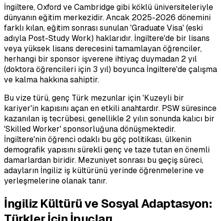
İngiltere, Oxford ve Cambridge gibi köklü üniversiteleriyle
dünyanın eğitim merkezidir. Ancak 2025-2026 dönemini
farklı kılan, eğitim sonrası sunulan 'Graduate Visa' (eski
adıyla Post-Study Work) haklarıdır. İngiltere'de bir lisans
veya yüksek lisans derecesini tamamlayan öğrenciler,
herhangi bir sponsor işverene ihtiyaç duymadan 2 yıl
(doktora öğrencileri için 3 yıl) boyunca İngiltere'de çalışma
ve kalma hakkına sahiptir.
Bu vize türü, genç Türk mezunlar için 'Kuzeyli bir
kariyer'in kapısını açan en etkili anahtardır. PSW süresince
kazanılan iş tecrübesi, genellikle 2 yılın sonunda kalıcı bir
'Skilled Worker' sponsorluğuna dönüşmektedir.
İngiltere'nin öğrenci odaklı bu göç politikası, ülkenin
demografik yapısını sürekli genç ve taze tutan en önemli
damarlardan biridir. Mezuniyet sonrası bu geçiş süreci,
adayların İngiliz iş kültürünü yerinde öğrenmelerine ve
yerleşmelerine olanak tanır.
İngiliz Kültürü ve Sosyal Adaptasyon:
Türkler İçin İpuçları