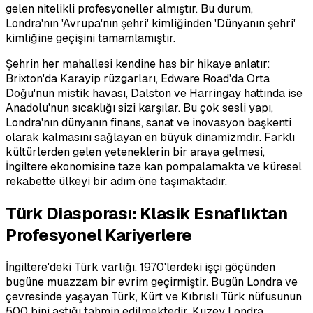
gelen nitelikli profesyoneller almıştır. Bu durum,
Londra'nın 'Avrupa'nın şehri' kimliğinden 'Dünyanın şehri'
kimliğine geçişini tamamlamıştır.
Şehrin her mahallesi kendine has bir hikaye anlatır:
Brixton'da Karayip rüzgarları, Edware Road'da Orta
Doğu'nun mistik havası, Dalston ve Harringay hattında ise
Anadolu'nun sıcaklığı sizi karşılar. Bu çok sesli yapı,
Londra'nın dünyanın finans, sanat ve inovasyon başkenti
olarak kalmasını sağlayan en büyük dinamizmdir. Farklı
kültürlerden gelen yeteneklerin bir araya gelmesi,
İngiltere ekonomisine taze kan pompalamakta ve küresel
rekabette ülkeyi bir adım öne taşımaktadır.
Türk Diasporası: Klasik Esnaflıktan
Profesyonel Kariyerlere
İngiltere'deki Türk varlığı, 1970'lerdeki işçi göçünden
bugüne muazzam bir evrim geçirmiştir. Bugün Londra ve
çevresinde yaşayan Türk, Kürt ve Kıbrıslı Türk nüfusunun
500 bini aştığı tahmin edilmektedir. Kuzey Londra