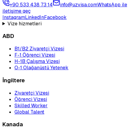
+90 533 438 73 14
info@uzvisa.com
WhatsApp ile
iletişime geç
Instagram
LinkedIn
Facebook
Vize hizmetleri
ABD
B1/B2 Ziyaretçi Vizesi
F-1 Öğrenci Vizesi
H-1B Çalışma Vizesi
O-1 Olağanüstü Yetenek
İngiltere
Ziyaretçi Vizesi
Öğrenci Vizesi
Skilled Worker
Global Talent
Kanada