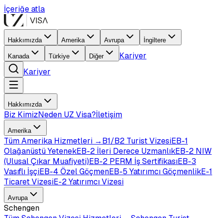
İçeriğe atla
Hakkımızda
Amerika
Avrupa
İngiltere
Kariyer
Kanada
Türkiye
Diğer
Kariyer
Hakkımızda
Biz Kimiz
Neden UZ Visa?
İletişim
Amerika
Tüm
Amerika
Hizmetleri →
B1/B2 Turist Vizesi
EB-1
Olağanüstü Yetenek
EB-2 İleri Derece Uzmanlık
EB-2 NIW
(Ulusal Çıkar Muafiyeti)
EB-2 PERM İş Sertifikası
EB-3
Vasıflı İşçi
EB-4 Özel Göçmen
EB-5 Yatırımcı Göçmenlik
E-1
Ticaret Vizesi
E-2 Yatırımcı Vizesi
Avrupa
Schengen