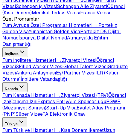
Tüm
Schengen Vizesi
Hizmetleri →
Schengen Turist
Vizesi
Schengen İş Vizesi
Schengen Aile Ziyareti
Öğrenci
(Kısa Dönem)
Medikal Tedavi Vizesi
Fransa Vizesi
Özel Programlar
Tüm
Avrupa Özel Programlar
Hizmetleri →
Portekiz
Golden Visa
Yunanistan Golden Visa
Portekiz D8 Dijital
Nomad
İspanya Dijital Nomad
Almanya'da Eğitim
Danışmanlığı
İngiltere
Tüm
İngiltere
Hizmetleri →
Ziyaretçi Vizesi
Öğrenci
Vizesi
Skilled Worker Vizesi
Global Talent Vizesi
Graduate
Vizesi
Ankara Anlaşması
Eş/Partner Vizesi
ILR (Kalıcı
Oturma)
İngiltere Vatandaşlığı
Kanada
Tüm
Kanada
Hizmetleri →
Ziyaretçi Vizesi (TRV)
Öğrenci
İzni
Çalışma İzni
Express Entry
Aile Sponsorluğu
PGWP
(Mezuniyet Sonrası)
Start-Up Visa
Eyalet Aday Programı
(PNP)
Süper Vize
eTA Elektronik Onay
Türkiye
Tüm
Türkiye
Hizmetleri →
Kısa Dönem İkamet
Uzun