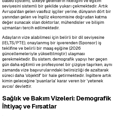
based system), ülkeye gelenlerin niteliğini ve eğitim
seviyesini sistemli bir şekilde yukarı çekmektedir. Artık
Avrupa'dan gelen vasıfsız işçiler yerine, dünyanın dört bir
yanından gelen ve İngiliz ekonomisine doğrudan katma
değer sunacak olan doktorlar, mühendisler ve bilişim
uzmanları tercih edilmektedir.
Adayların vize alabilmesi için belirli bir dil seviyesine
(IELTS/PTE), onaylanmış bir işverenden (Sponsor) iş
teklifine ve belirli bir maaş eşiğine (2026
güncellemeleriyle yükseltilmiştir) ulaşması
gerekmektedir. Bu sistem, demografik yapıyı her geçen
gün daha eğitimli ve profesyonel bir çizgiye taşırken, aynı
zamanda vize başvurularındaki belirsizliği de azaltarak
süreci daha 'objektif' bir hale getirmektedir. İngiltere artık
kimin geleceğine 'puanlarla' karar veren bir 'yetenek
avcısı' devlettir.
Sağlık ve Bakım Vizeleri: Demografik
İhtiyaç ve Fırsatlar