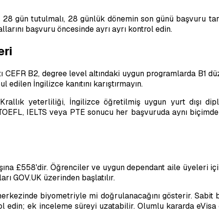
siz 28 gün tutulmalı, 28 günlük dönemin son günü başvuru tar
llarını başvuru öncesinde ayrı ayrı kontrol edin.
eri
tı CEFR B2, degree level altındaki uygun programlarda B1 dü
l edilen İngilizce kanıtını karıştırmayın.
rallık yeterliliği, İngilizce öğretilmiş uygun yurt dışı d
r TOEFL, IELTS veya PTE sonucu her başvuruda aynı biçimde
şına £558'dir. Öğrenciler ve uygun dependant aile üyeleri içi
rı GOV.UK üzerinden başlatılır.
rkezinde biyometriyle mi doğrulanacağını gösterir. Sabit 
 edin; ek inceleme süreyi uzatabilir. Olumlu kararda eVisa e