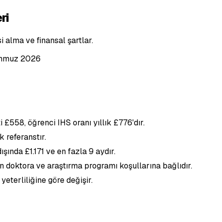
ri
i alma ve finansal şartlar.
mmuz 2026
 £558, öğrenci IHS oranı yıllık £776'dır.
 referanstır.
şında £1.171 ve en fazla 9 aydır.
doktora ve araştırma programı koşullarına bağlıdır.
yeterliliğine göre değişir.