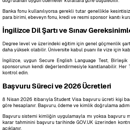
doğrulanan uygun ödemeler kurallara göre düşülebilir.
Banka fonu kullanılıyorsa gerekli tutar genellikle kesinti
para birimi, ebeveyn fonu, kredi ve resmi sponsor kanıtı kura
İngilizce Dil Şartı ve Sınav Gereksiniml
Degree level ve üzerindeki eğitim için genel göçmenlik şar
daha yüksek olabilir. Üniversite kabul puanı ile vize için kabu
İngilizce, uygun Secure English Language Test, Birleşik K
sponsorunun kendi değerlendirmesiyle kanıtlanabilir. He
kontrol edin.
Başvuru Süreci ve 2026 Ücretleri
8 Nisan 2026 itibarıyla Student Visa başvuru ücreti kişi ba
göre hesaplanır. Başvuru, ödeme ve kimlik doğrulama adımla
Başvuru sistemi kimliğin uygulamayla mı yoksa başvuru me
karar tahminini başvuru tarihinde GOV.UK üzerinden kontrol
açıklanır.