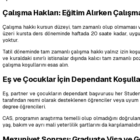
Çalışma Hakları: Eğitim Alırken Çalışm
Çalışma hakkı kursun düzeyi, tam zamanlı olup olmaması v
üzeri kursta ders döneminde haftada 20 saate kadar, uygun 
yoktur.
Tatil döneminde tam zamanlı çalışma hakkı yalnız izin koşul
ve kuraldaki sınırlı istisnalar dışında kalıcı tam zamanlı 
çalışma koşullarını esas alın.
Eş ve Çocuklar İçin Dependant Koşulla
Eş, partner ve çocukların dependant başvurusu her Student
tarafından resmi olarak desteklenen öğrenciler veya uyum s
degree öğrencileri.
CAS, programın araştırma temelli olup olmadığını doğrulamal
yaş, bakım ve ayrı mali yeterlilik şartlarını da karşılamalıdır
Mezuniyet Sonrası: Graduate Visa ve G