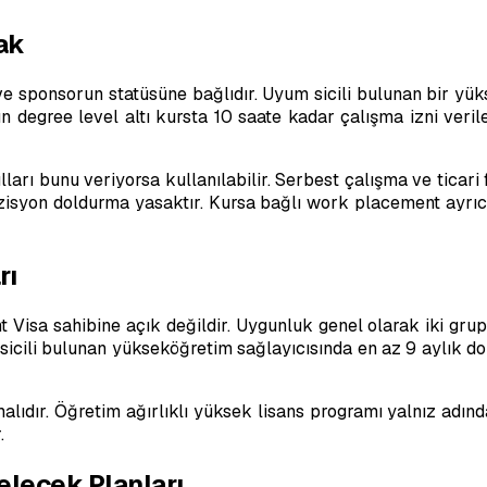
ak
e sponsorun statüsüne bağlıdır. Uyum sicili bulunan bir yük
degree level altı kursta 10 saate kadar çalışma izni verile
ları bunu veriyorsa kullanılabilir. Serbest çalışma ve ticar
pozisyon doldurma yasaktır. Kursa bağlı work placement ayrıc
rı
 Visa sahibine açık değildir. Uygunluk genel olarak iki grup
icili bulunan yükseköğretim sağlayıcısında en az 9 aylık dok
ıdır. Öğretim ağırlıklı yüksek lisans programı yalnız adında
.
elecek Planları