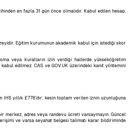
ihinden en fazla 31 gün önce olmalıdır. Kabul edilen hesap,
zeyidir. Eğitim kurumunun akademik kabul için istediği skor
iploma veya kuralların izin verdiği hallerde yükseköğretim
 kabul edilmez. CAS ve GOV.UK üzerindeki kanıt yöntemini
n IHS yıllık £776'dır; kesin toplam verilen iznin uzunluğuna
bir merkez, adres veya randevu ücreti varsaymayın. Güncel
rişimi ve varsa seyahat belgesi talimatı karar bildiriminde