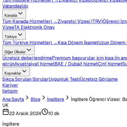
Tüm
İngiltere
Hizmetleri →
Ziyaretçi Vizesi
Öğrenci Vizesi
Sk
Vatandaşlığı
Kanada
Tüm
Kanada
Hizmetleri →
Ziyaretçi Vizesi (TRV)
Öğrenci İzn
Vize
eTA Elektronik Onay
Türkiye
Tüm
Türkiye
Hizmetleri →
Kısa Dönem İkamet
Uzun Dönem 
Diğer Ülkeler
Ücretsiz değerlendirme
Premium başvurular için kısa ön an
görün
Avustralya
1 hizmet
BAE / Dubai
1 hizmet
Çin
1 hizmet
Su
Kaynaklar
Sıkça Sorulan Sorular
Uygunluk Testi
Ücretsiz Görüşme
Kariyer
İletişim
Ana Sayfa
Blog
İngiltere
İngiltere Öğrenci Vizesi: 
UK
22 Aralık 2024
10 dk
İngiltere