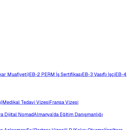
ar Muafiyeti)
EB-2 PERM İş Sertifikası
EB-3 Vasıflı İşçi
EB-4
)
Medikal Tedavi Vizesi
Fransa Vizesi
ya Dijital Nomad
Almanya'da Eğitim Danışmanlığı