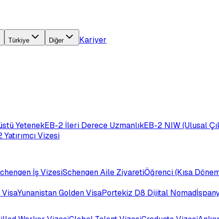
Kariyer
Türkiye
Diğer
üstü Yetenek
EB-2 İleri Derece Uzmanlık
EB-2 NIW (Ulusal Çık
 Yatırımcı Vizesi
chengen İş Vizesi
Schengen Aile Ziyareti
Öğrenci (Kısa Dönem
 Visa
Yunanistan Golden Visa
Portekiz D8 Dijital Nomad
İspan