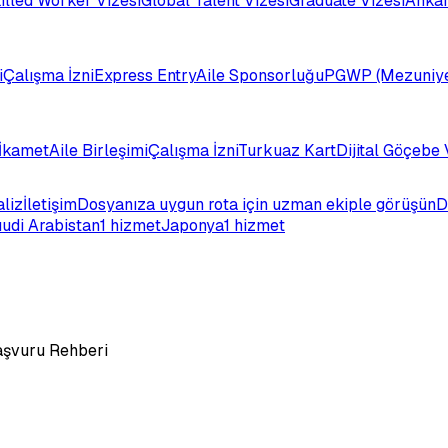
illed Worker Vizesi
Global Talent Vizesi
Graduate Vizesi
Ankar
i
Çalışma İzni
Express Entry
Aile Sponsorluğu
PGWP (Mezuniye
İkamet
Aile Birleşimi
Çalışma İzni
Turkuaz Kart
Dijital Göçebe 
aliz
İletişim
Dosyanıza uygun rota için uzman ekiple görüşün
D
udi Arabistan
1 hizmet
Japonya
1 hizmet
Başvuru Rehberi