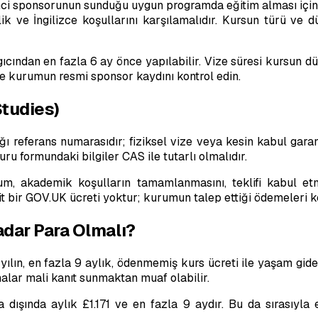
renci sponsorunun sunduğu uygun programda eğitim alması için k
ik ve İngilizce koşullarını karşılamalıdır. Kursun türü ve d
gıcından en fazla 6 ay önce yapılabilir. Vize süresi kursun 
de kurumun resmi sponsor kaydını kontrol edin.
Studies)
ı referans numarasıdır; fiziksel vize veya kesin kabul garant
uru formundaki bilgiler CAS ile tutarlı olmalıdır.
, akademik koşulların tamamlanmasını, teklifi kabul etmen
t bir GOV.UK ücreti yoktur; kurumun talep ettiği ödemeleri k
adar Para Olmalı?
lın, en fazla 9 aylık, ödenmemiş kurs ücreti ile yaşam giderle
nalar mali kanıt sunmaktan muaf olabilir.
a dışında aylık £1.171 ve en fazla 9 aydır. Bu da sırasıyla