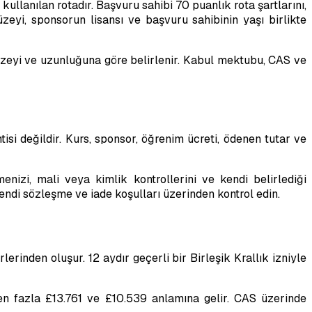
ullanılan rotadır. Başvuru sahibi 70 puanlık rota şartlarını,
üzeyi, sponsorun lisansı ve başvuru sahibinin yaşı birlikte
düzeyi ve uzunluğuna göre belirlenir. Kabul mektubu, CAS ve
isi değildir. Kurs, sponsor, öğrenim ücreti, ödenen tutar ve
izi, mali veya kimlik kontrollerini ve kendi belirlediği
endi sözleşme ve iade koşulları üzerinden kontrol edin.
rinden oluşur. 12 aydır geçerli bir Birleşik Krallık izniyle
 en fazla £13.761 ve £10.539 anlamına gelir. CAS üzerinde