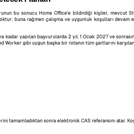
nun bu sonucu Home Office'e bildirdiği kişiler, mevcut Stu
yoktur; buna rağmen çalışma ve uygunluk koşulları devam ed
ya kadar yapılan başvurularda 2 yıl, 1 Ocak 2027 ve sonrasın
ed Worker gibi uygun başka bir rotanın tüm şartlarını karşılam
erini tamamladıktan sonra elektronik CAS referansını atar. K