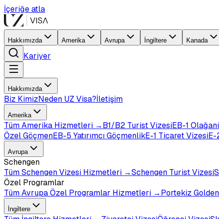
İçeriğe atla
Hakkımızda
Amerika
Avrupa
İngiltere
Kanada
Kariyer
Hakkımızda
Biz Kimiz
Neden UZ Visa?
İletişim
Amerika
Tüm
Amerika
Hizmetleri →
B1/B2 Turist Vizesi
EB-1 Olağan
Özel Göçmen
EB-5 Yatırımcı Göçmenlik
E-1 Ticaret Vizesi
E-2
Avrupa
Schengen
Tüm
Schengen Vizesi
Hizmetleri →
Schengen Turist Vizesi
S
Özel Programlar
Tüm
Avrupa Özel Programlar
Hizmetleri →
Portekiz Golden
İngiltere