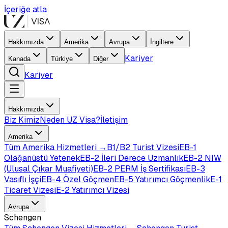
İçeriğe atla
Hakkımızda
Amerika
Avrupa
İngiltere
Kariyer
Kanada
Türkiye
Diğer
Kariyer
Hakkımızda
Biz Kimiz
Neden UZ Visa?
İletişim
Amerika
Tüm
Amerika
Hizmetleri →
B1/B2 Turist Vizesi
EB-1
Olağanüstü Yetenek
EB-2 İleri Derece Uzmanlık
EB-2 NIW
(Ulusal Çıkar Muafiyeti)
EB-2 PERM İş Sertifikası
EB-3
Vasıflı İşçi
EB-4 Özel Göçmen
EB-5 Yatırımcı Göçmenlik
E-1
Ticaret Vizesi
E-2 Yatırımcı Vizesi
Avrupa
Schengen