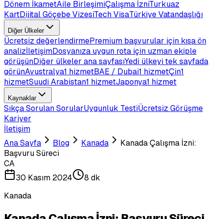
Dönem İkamet
Aile Birleşimi
Çalışma İzni
Turkuaz
Kart
Dijital Göçebe Vizesi
Tech Visa
Türkiye Vatandaşlığı
Diğer Ülkeler
Ücretsiz değerlendirme
Premium başvurular için kısa ön
analiz
İletişim
Dosyanıza uygun rota için uzman ekiple
görüşün
Diğer ülkeler ana sayfası
Yedi ülkeyi tek sayfada
görün
Avustralya
1 hizmet
BAE / Dubai
1 hizmet
Çin
1
hizmet
Suudi Arabistan
1 hizmet
Japonya
1 hizmet
Kaynaklar
Sıkça Sorulan Sorular
Uygunluk Testi
Ücretsiz Görüşme
Kariyer
İletişim
Ana Sayfa
Blog
Kanada
Kanada Çalışma İzni:
Başvuru Süreci
CA
30 Kasım 2024
8 dk
Kanada
Kanada Çalışma İzni: Başvuru Süreci