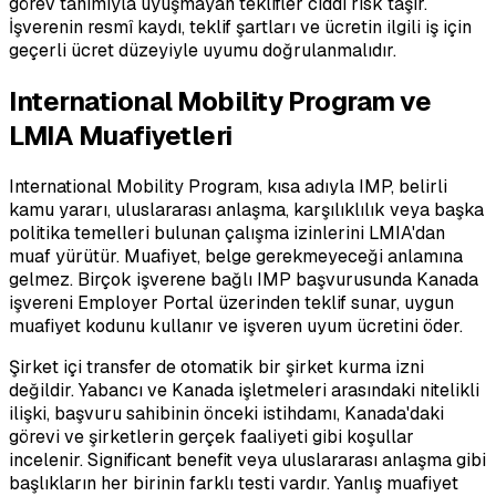
görev tanımıyla uyuşmayan teklifler ciddi risk taşır.
İşverenin resmî kaydı, teklif şartları ve ücretin ilgili iş için
geçerli ücret düzeyiyle uyumu doğrulanmalıdır.
International Mobility Program ve
LMIA Muafiyetleri
International Mobility Program, kısa adıyla IMP, belirli
kamu yararı, uluslararası anlaşma, karşılıklılık veya başka
politika temelleri bulunan çalışma izinlerini LMIA'dan
muaf yürütür. Muafiyet, belge gerekmeyeceği anlamına
gelmez. Birçok işverene bağlı IMP başvurusunda Kanada
işvereni Employer Portal üzerinden teklif sunar, uygun
muafiyet kodunu kullanır ve işveren uyum ücretini öder.
Şirket içi transfer de otomatik bir şirket kurma izni
değildir. Yabancı ve Kanada işletmeleri arasındaki nitelikli
ilişki, başvuru sahibinin önceki istihdamı, Kanada'daki
görevi ve şirketlerin gerçek faaliyeti gibi koşullar
incelenir. Significant benefit veya uluslararası anlaşma gibi
başlıkların her birinin farklı testi vardır. Yanlış muafiyet