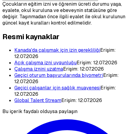
Çocukların eğitim izni ve öğrenim ücreti durumu yaşa,
eyalete, okul kuruluna ve ebeveynin statüsüne göre
değişir. Taşınmadan önce ilgili eyalet ile okul kurulunun
güncel kayıt kuralları kontrol edilmelidir.
Resmi kaynaklar
Kanada'da çalışmak için izin gerekliliği
Erişim:
12.07.2026
Açık çalışma izni uygunluğu
Erişim:
12.07.2026
Çalışma iznini uzatma
Erişim:
12.07.2026
Geçici oturum başvurularında biyometri
Erişim:
12.07.2026
Geçici çalışanlar için sağlık muayenesi
Erişim:
12.07.2026
Global Talent Stream
Erişim:
12.07.2026
Bu içerik faydalı olduysa paylaşın