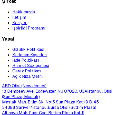
Şirket
Hakkımızda
İletişim
Kariyer
İşbirliği Programı
Yasal
Gizlilik Politikası
Kullanım Koşulları
İade Politikası
Hizmet Sözleşmesi
Çerez Politikası
Açık Rıza Metni
ABD Ofisi (New Jersey)
18 Dempsey Ave, Edgewater, NJ 07020, USA
İstanbul Ofisi
(Sun Plaza, Maslak)
Maslak Mah. Bilim Sk. No:5 Sun Plaza Kat:19 D:45,
34398 Sarıyer/İstanbul
Bursa Ofisi (Buttim Plaza)
Altınova Mah. Fuar Cad. Buttim Plaza Kat:11,