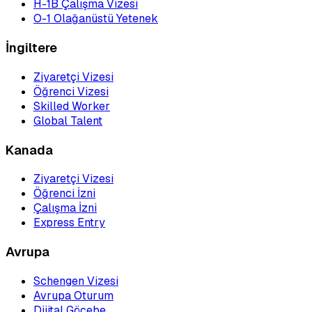
H-1B Çalışma Vizesi
O-1 Olağanüstü Yetenek
İngiltere
Ziyaretçi Vizesi
Öğrenci Vizesi
Skilled Worker
Global Talent
Kanada
Ziyaretçi Vizesi
Öğrenci İzni
Çalışma İzni
Express Entry
Avrupa
Schengen Vizesi
Avrupa Oturum
Dijital Göçebe