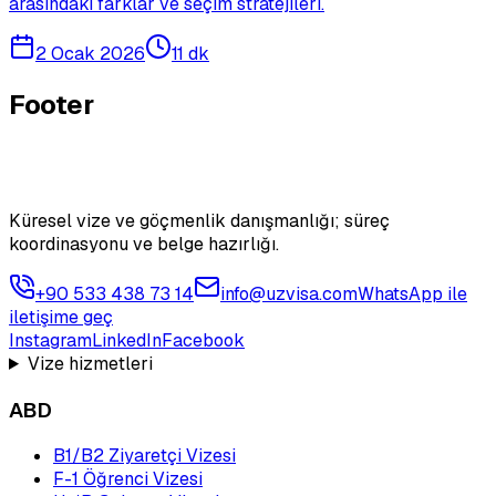
arasındaki farklar ve seçim stratejileri.
2 Ocak 2026
11 dk
Footer
Küresel vize ve göçmenlik danışmanlığı; süreç
koordinasyonu ve belge hazırlığı.
+90 533 438 73 14
info@uzvisa.com
WhatsApp ile
iletişime geç
Instagram
LinkedIn
Facebook
Vize hizmetleri
ABD
B1/B2 Ziyaretçi Vizesi
F-1 Öğrenci Vizesi