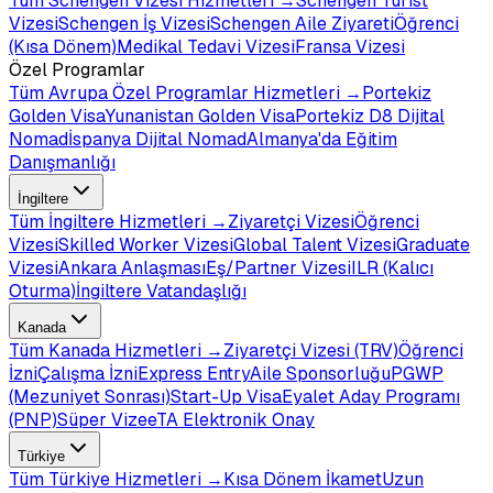
Tüm
Schengen Vizesi
Hizmetleri →
Schengen Turist
Vizesi
Schengen İş Vizesi
Schengen Aile Ziyareti
Öğrenci
(Kısa Dönem)
Medikal Tedavi Vizesi
Fransa Vizesi
Özel Programlar
Tüm
Avrupa Özel Programlar
Hizmetleri →
Portekiz
Golden Visa
Yunanistan Golden Visa
Portekiz D8 Dijital
Nomad
İspanya Dijital Nomad
Almanya'da Eğitim
Danışmanlığı
İngiltere
Tüm
İngiltere
Hizmetleri →
Ziyaretçi Vizesi
Öğrenci
Vizesi
Skilled Worker Vizesi
Global Talent Vizesi
Graduate
Vizesi
Ankara Anlaşması
Eş/Partner Vizesi
ILR (Kalıcı
Oturma)
İngiltere Vatandaşlığı
Kanada
Tüm
Kanada
Hizmetleri →
Ziyaretçi Vizesi (TRV)
Öğrenci
İzni
Çalışma İzni
Express Entry
Aile Sponsorluğu
PGWP
(Mezuniyet Sonrası)
Start-Up Visa
Eyalet Aday Programı
(PNP)
Süper Vize
eTA Elektronik Onay
Türkiye
Tüm
Türkiye
Hizmetleri →
Kısa Dönem İkamet
Uzun