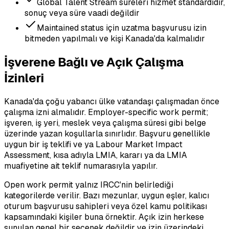
Global Talent Stream süreleri hizmet standardıdır,
sonuç veya süre vaadi değildir
Maintained status için uzatma başvurusu izin
bitmeden yapılmalı ve kişi Kanada'da kalmalıdır
İşverene Bağlı ve Açık Çalışma
İzinleri
Kanada'da çoğu yabancı ülke vatandaşı çalışmadan önce
çalışma izni almalıdır. Employer-specific work permit;
işveren, iş yeri, meslek veya çalışma süresi gibi belge
üzerinde yazan koşullarla sınırlıdır. Başvuru genellikle
uygun bir iş teklifi ve ya Labour Market Impact
Assessment, kısa adıyla LMIA, kararı ya da LMIA
muafiyetine ait teklif numarasıyla yapılır.
Open work permit yalnız IRCC'nin belirlediği
kategorilerde verilir. Bazı mezunlar, uygun eşler, kalıcı
oturum başvurusu sahipleri veya özel kamu politikası
kapsamındaki kişiler buna örnektir. Açık izin herkese
sunulan genel bir seçenek değildir ve izin üzerindeki