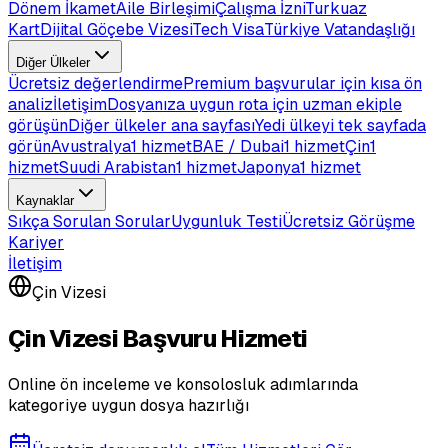
Dönem İkamet
Aile Birleşimi
Çalışma İzni
Turkuaz
Kart
Dijital Göçebe Vizesi
Tech Visa
Türkiye Vatandaşlığı
Diğer Ülkeler
Ücretsiz değerlendirme
Premium başvurular için kısa ön
analiz
İletişim
Dosyanıza uygun rota için uzman ekiple
görüşün
Diğer ülkeler ana sayfası
Yedi ülkeyi tek sayfada
görün
Avustralya
1 hizmet
BAE / Dubai
1 hizmet
Çin
1
hizmet
Suudi Arabistan
1 hizmet
Japonya
1 hizmet
Kaynaklar
Sıkça Sorulan Sorular
Uygunluk Testi
Ücretsiz Görüşme
Kariyer
İletişim
Çin Vizesi
Çin Vizesi Başvuru Hizmeti
Online ön inceleme ve konsolosluk adımlarında
kategoriye uygun dosya hazırlığı