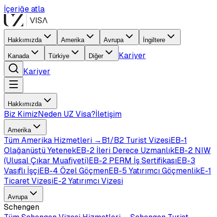
İçeriğe atla
Hakkımızda
Amerika
Avrupa
İngiltere
Kariyer
Kanada
Türkiye
Diğer
Kariyer
Hakkımızda
Biz Kimiz
Neden UZ Visa?
İletişim
Amerika
Tüm
Amerika
Hizmetleri →
B1/B2 Turist Vizesi
EB-1
Olağanüstü Yetenek
EB-2 İleri Derece Uzmanlık
EB-2 NIW
(Ulusal Çıkar Muafiyeti)
EB-2 PERM İş Sertifikası
EB-3
Vasıflı İşçi
EB-4 Özel Göçmen
EB-5 Yatırımcı Göçmenlik
E-1
Ticaret Vizesi
E-2 Yatırımcı Vizesi
Avrupa
Schengen