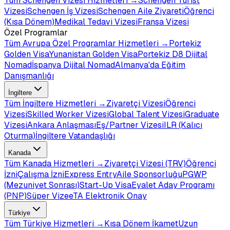
Tüm
Schengen Vizesi
Hizmetleri →
Schengen Turist
Vizesi
Schengen İş Vizesi
Schengen Aile Ziyareti
Öğrenci
(Kısa Dönem)
Medikal Tedavi Vizesi
Fransa Vizesi
Özel Programlar
Tüm
Avrupa Özel Programlar
Hizmetleri →
Portekiz
Golden Visa
Yunanistan Golden Visa
Portekiz D8 Dijital
Nomad
İspanya Dijital Nomad
Almanya'da Eğitim
Danışmanlığı
İngiltere
Tüm
İngiltere
Hizmetleri →
Ziyaretçi Vizesi
Öğrenci
Vizesi
Skilled Worker Vizesi
Global Talent Vizesi
Graduate
Vizesi
Ankara Anlaşması
Eş/Partner Vizesi
ILR (Kalıcı
Oturma)
İngiltere Vatandaşlığı
Kanada
Tüm
Kanada
Hizmetleri →
Ziyaretçi Vizesi (TRV)
Öğrenci
İzni
Çalışma İzni
Express Entry
Aile Sponsorluğu
PGWP
(Mezuniyet Sonrası)
Start-Up Visa
Eyalet Aday Programı
(PNP)
Süper Vize
eTA Elektronik Onay
Türkiye
Tüm
Türkiye
Hizmetleri →
Kısa Dönem İkamet
Uzun