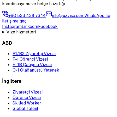
koordinasyonu ve belge hazırlığı.
+90 533 438 73 14
info@uzvisa.com
WhatsApp ile
iletişime geç
Instagram
LinkedIn
Facebook
Vize hizmetleri
ABD
B1/B2 Ziyaretçi Vizesi
F-1 Öğrenci Vizesi
H-1B Çalışma Vizesi
O-1 Olağanüstü Yetenek
İngiltere
Ziyaretçi Vizesi
Öğrenci Vizesi
Skilled Worker
Global Talent