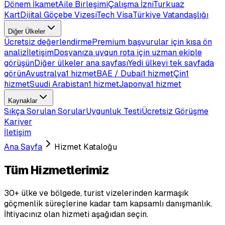
Dönem İkamet
Aile Birleşimi
Çalışma İzni
Turkuaz
Kart
Dijital Göçebe Vizesi
Tech Visa
Türkiye Vatandaşlığı
Diğer Ülkeler
Ücretsiz değerlendirme
Premium başvurular için kısa ön
analiz
İletişim
Dosyanıza uygun rota için uzman ekiple
görüşün
Diğer ülkeler ana sayfası
Yedi ülkeyi tek sayfada
görün
Avustralya
1 hizmet
BAE / Dubai
1 hizmet
Çin
1
hizmet
Suudi Arabistan
1 hizmet
Japonya
1 hizmet
Kaynaklar
Sıkça Sorulan Sorular
Uygunluk Testi
Ücretsiz Görüşme
Kariyer
İletişim
Ana Sayfa
Hizmet Kataloğu
Tüm Hizmetlerimiz
30+ ülke ve bölgede, turist vizelerinden karmaşık
göçmenlik süreçlerine kadar tam kapsamlı danışmanlık.
İhtiyacınız olan hizmeti aşağıdan seçin.