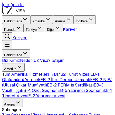
İçeriğe atla
Hakkımızda
Amerika
Avrupa
İngiltere
Kariyer
Kanada
Türkiye
Diğer
Kariyer
Hakkımızda
Biz Kimiz
Neden UZ Visa?
İletişim
Amerika
Tüm
Amerika
Hizmetleri →
B1/B2 Turist Vizesi
EB-1
Olağanüstü Yetenek
EB-2 İleri Derece Uzmanlık
EB-2 NIW
(Ulusal Çıkar Muafiyeti)
EB-2 PERM İş Sertifikası
EB-3
Vasıflı İşçi
EB-4 Özel Göçmen
EB-5 Yatırımcı Göçmenlik
E-1
Ticaret Vizesi
E-2 Yatırımcı Vizesi
Avrupa
Schengen