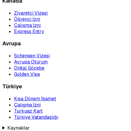
Kanada
Ziyaretçi Vizesi
Öğrenci İzni
Çalışma İzni
Express Entry
Avrupa
Schengen Vizesi
Avrupa Oturum
Dijital Göçebe
Golden Visa
Türkiye
Kısa Dönem İkamet
Çalışma İzni
Turkuaz Kart
Türkiye Vatandaşlığı
Kaynaklar