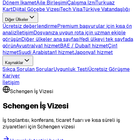
Dönem İkamet
Aile Birleşimi
Çalışma İzni
Turkuaz
Kart
Dijital Göçebe Vizesi
Tech Visa
Türkiye Vatandaşlığı
Diğer Ülkeler
Ücretsiz değerlendirme
Premium başvurular için kısa ön
analiz
İletişim
Dosyanıza uygun rota için uzman ekiple
görüşün
Diğer ülkeler ana sayfası
Yedi ülkeyi tek sayfada
görün
Avustralya
1 hizmet
BAE / Dubai
1 hizmet
Çin
1
hizmet
Suudi Arabistan
1 hizmet
Japonya
1 hizmet
Kaynaklar
Sıkça Sorulan Sorular
Uygunluk Testi
Ücretsiz Görüşme
Kariyer
İletişim
Schengen İş Vizesi
Schengen İş Vizesi
İş toplantısı, konferans, ticaret fuarı ve kısa süreli iş
ziyaretleri için Schengen vizesi