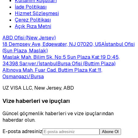
Kullanım Koşulları
İade Politikası
Hizmet Sözleşmesi
Çerez Politikası
Açık Rıza Metni
ABD Ofisi (New Jersey)
18 Dempsey Ave, Edgewater, NJ 07020, USA
İstanbul Ofisi
(Sun Plaza, Maslak)
Maslak Mah. Bilim Sk. No:5 Sun Plaza Kat:19 D:45,
34398 Sarıyer/İstanbul
Bursa Ofisi (Buttim Plaza)
Altınova Mah. Fuar Cad. Buttim Plaza Kat:11,
Osmangazi/Bursa
UZ VISA LLC, New Jersey, ABD
Vize haberleri ve ipuçları
Güncel göçmenlik haberleri ve vize ipuçlarından
haberdar olun.
E-posta adresiniz
Abone Ol