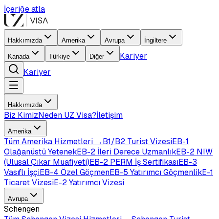
İçeriğe atla
Hakkımızda
Amerika
Avrupa
İngiltere
Kariyer
Kanada
Türkiye
Diğer
Kariyer
Hakkımızda
Biz Kimiz
Neden UZ Visa?
İletişim
Amerika
Tüm
Amerika
Hizmetleri →
B1/B2 Turist Vizesi
EB-1
Olağanüstü Yetenek
EB-2 İleri Derece Uzmanlık
EB-2 NIW
(Ulusal Çıkar Muafiyeti)
EB-2 PERM İş Sertifikası
EB-3
Vasıflı İşçi
EB-4 Özel Göçmen
EB-5 Yatırımcı Göçmenlik
E-1
Ticaret Vizesi
E-2 Yatırımcı Vizesi
Avrupa
Schengen