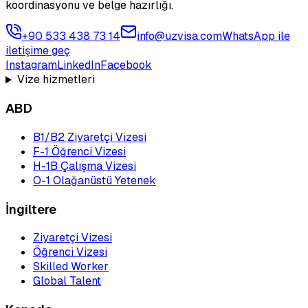
koordinasyonu ve belge hazırlığı.
+90 533 438 73 14
info@uzvisa.com
WhatsApp ile
iletişime geç
Instagram
LinkedIn
Facebook
Vize hizmetleri
ABD
B1/B2 Ziyaretçi Vizesi
F-1 Öğrenci Vizesi
H-1B Çalışma Vizesi
O-1 Olağanüstü Yetenek
İngiltere
Ziyaretçi Vizesi
Öğrenci Vizesi
Skilled Worker
Global Talent