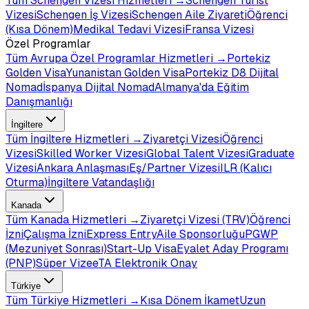
Tüm
Schengen Vizesi
Hizmetleri →
Schengen Turist
Vizesi
Schengen İş Vizesi
Schengen Aile Ziyareti
Öğrenci
(Kısa Dönem)
Medikal Tedavi Vizesi
Fransa Vizesi
Özel Programlar
Tüm
Avrupa Özel Programlar
Hizmetleri →
Portekiz
Golden Visa
Yunanistan Golden Visa
Portekiz D8 Dijital
Nomad
İspanya Dijital Nomad
Almanya'da Eğitim
Danışmanlığı
İngiltere
Tüm
İngiltere
Hizmetleri →
Ziyaretçi Vizesi
Öğrenci
Vizesi
Skilled Worker Vizesi
Global Talent Vizesi
Graduate
Vizesi
Ankara Anlaşması
Eş/Partner Vizesi
ILR (Kalıcı
Oturma)
İngiltere Vatandaşlığı
Kanada
Tüm
Kanada
Hizmetleri →
Ziyaretçi Vizesi (TRV)
Öğrenci
İzni
Çalışma İzni
Express Entry
Aile Sponsorluğu
PGWP
(Mezuniyet Sonrası)
Start-Up Visa
Eyalet Aday Programı
(PNP)
Süper Vize
eTA Elektronik Onay
Türkiye
Tüm
Türkiye
Hizmetleri →
Kısa Dönem İkamet
Uzun