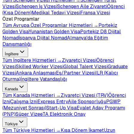
Tüm
Schengen Vizesi
Hizmetleri →
Schengen Turist
Vizesi
Schengen İş Vizesi
Schengen Aile Ziyareti
Öğrenci
(Kısa Dönem)
Medikal Tedavi Vizesi
Fransa Vizesi
Özel Programlar
Tüm
Avrupa Özel Programlar
Hizmetleri →
Portekiz
Golden Visa
Yunanistan Golden Visa
Portekiz D8 Dijital
Nomad
İspanya Dijital Nomad
Almanya'da Eğitim
Danışmanlığı
İngiltere
Tüm
İngiltere
Hizmetleri →
Ziyaretçi Vizesi
Öğrenci
Vizesi
Skilled Worker Vizesi
Global Talent Vizesi
Graduate
Vizesi
Ankara Anlaşması
Eş/Partner Vizesi
ILR (Kalıcı
Oturma)
İngiltere Vatandaşlığı
Kanada
Tüm
Kanada
Hizmetleri →
Ziyaretçi Vizesi (TRV)
Öğrenci
İzni
Çalışma İzni
Express Entry
Aile Sponsorluğu
PGWP
(Mezuniyet Sonrası)
Start-Up Visa
Eyalet Aday Programı
(PNP)
Süper Vize
eTA Elektronik Onay
Türkiye
Tüm
Türkiye
Hizmetleri →
Kısa Dönem İkamet
Uzun