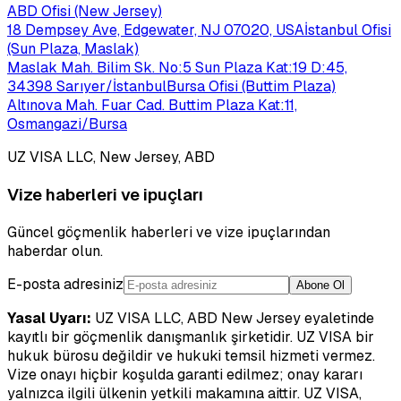
ABD Ofisi (New Jersey)
18 Dempsey Ave, Edgewater, NJ 07020, USA
İstanbul Ofisi
(Sun Plaza, Maslak)
Maslak Mah. Bilim Sk. No:5 Sun Plaza Kat:19 D:45,
34398 Sarıyer/İstanbul
Bursa Ofisi (Buttim Plaza)
Altınova Mah. Fuar Cad. Buttim Plaza Kat:11,
Osmangazi/Bursa
UZ VISA LLC, New Jersey, ABD
Vize haberleri ve ipuçları
Güncel göçmenlik haberleri ve vize ipuçlarından
haberdar olun.
E-posta adresiniz
Abone Ol
Yasal Uyarı:
UZ VISA LLC, ABD New Jersey eyaletinde
kayıtlı bir göçmenlik danışmanlık şirketidir. UZ VISA bir
hukuk bürosu değildir ve hukuki temsil hizmeti vermez.
Vize onayı hiçbir koşulda garanti edilmez; onay kararı
yalnızca ilgili ülkenin yetkili makamına aittir. UZ VISA,