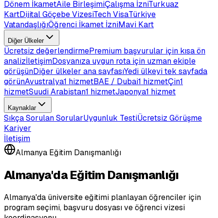
Dönem İkamet
Aile Birleşimi
Çalışma İzni
Turkuaz
Kart
Dijital Göçebe Vizesi
Tech Visa
Türkiye
Vatandaşlığı
Öğrenci İkamet İzni
Mavi Kart
Diğer Ülkeler
Ücretsiz değerlendirme
Premium başvurular için kısa ön
analiz
İletişim
Dosyanıza uygun rota için uzman ekiple
görüşün
Diğer ülkeler ana sayfası
Yedi ülkeyi tek sayfada
görün
Avustralya
1 hizmet
BAE / Dubai
1 hizmet
Çin
1
hizmet
Suudi Arabistan
1 hizmet
Japonya
1 hizmet
Kaynaklar
Sıkça Sorulan Sorular
Uygunluk Testi
Ücretsiz Görüşme
Kariyer
İletişim
Almanya Eğitim Danışmanlığı
Almanya'da Eğitim Danışmanlığı
Almanya'da üniversite eğitimi planlayan öğrenciler için
program seçimi, başvuru dosyası ve öğrenci vizesi
koordinasyonu.