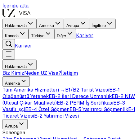
İçeriğe atla
Hakkımızda
Amerika
Avrupa
İngiltere
Kariyer
Kanada
Türkiye
Diğer
Kariyer
Hakkımızda
Biz Kimiz
Neden UZ Visa?
İletişim
Amerika
Tüm
Amerika
Hizmetleri →
B1/B2 Turist Vizesi
EB-1
Olağanüstü Yetenek
EB-2 İleri Derece Uzmanlık
EB-2 NIW
(Ulusal Çıkar Muafiyeti)
EB-2 PERM İş Sertifikası
EB-3
Vasıflı İşçi
EB-4 Özel Göçmen
EB-5 Yatırımcı Göçmenlik
E-1
Ticaret Vizesi
E-2 Yatırımcı Vizesi
Avrupa
Schengen