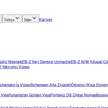
Kariyer
Türkiye
Diğer
üstü Yetenek
EB-2 İleri Derece Uzmanlık
EB-2 NIW (Ulusal Çık
 Yatırımcı Vizesi
chengen İş Vizesi
Schengen Aile Ziyareti
Öğrenci (Kısa Dönem
 Visa
Yunanistan Golden Visa
Portekiz D8 Dijital Nomad
İspan