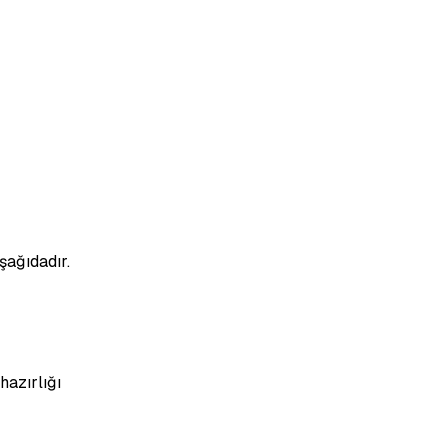
şağıdadır.
azırlığı