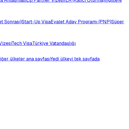
a Anlaşması
Eş/Partner Vizesi
ILR (Kalıcı Oturma)
İngiltere
t Sonrası)
Start-Up Visa
Eyalet Aday Programı (PNP)
Süper
Vizesi
Tech Visa
Türkiye Vatandaşlığı
iğer ülkeler ana sayfası
Yedi ülkeyi tek sayfada