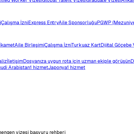
illed Worker Vizesi
Global Talent Vizesi
Graduate Vizesi
Ankar
i
Çalışma İzni
Express Entry
Aile Sponsorluğu
PGWP (Mezuniye
İkamet
Aile Birleşimi
Çalışma İzni
Turkuaz Kart
Dijital Göçebe 
aliz
İletişim
Dosyanıza uygun rota için uzman ekiple görüşün
D
udi Arabistan
1 hizmet
Japonya
1 hizmet
hengen vizesi başvuru rehberi