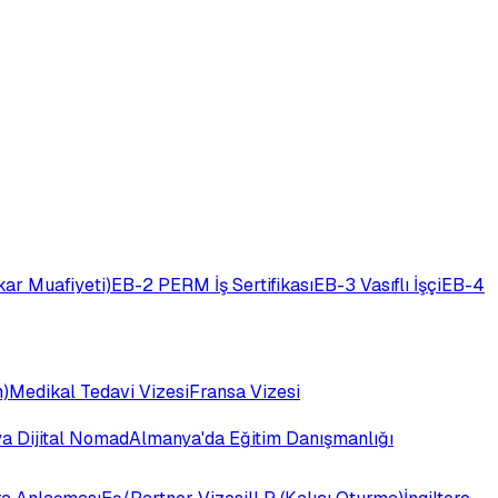
ar Muafiyeti)
EB-2 PERM İş Sertifikası
EB-3 Vasıflı İşçi
EB-4
)
Medikal Tedavi Vizesi
Fransa Vizesi
ya Dijital Nomad
Almanya'da Eğitim Danışmanlığı