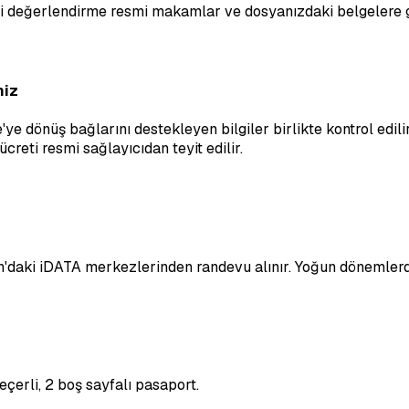
hai değerlendirme resmi makamlar ve dosyanızdaki belgelere g
miz
'ye dönüş bağlarını destekleyen bilgiler birlikte kontrol edi
creti resmi sağlayıcıdan teyit edilir.
on'daki iDATA merkezlerinden randevu alınır. Yoğun dönemlerd
eçerli, 2 boş sayfalı pasaport.