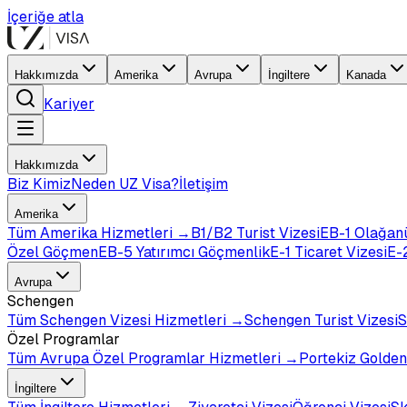
İçeriğe atla
Hakkımızda
Amerika
Avrupa
İngiltere
Kanada
Kariyer
Hakkımızda
Biz Kimiz
Neden UZ Visa?
İletişim
Amerika
Tüm
Amerika
Hizmetleri →
B1/B2 Turist Vizesi
EB-1 Olağan
Özel Göçmen
EB-5 Yatırımcı Göçmenlik
E-1 Ticaret Vizesi
E-2
Avrupa
Schengen
Tüm
Schengen Vizesi
Hizmetleri →
Schengen Turist Vizesi
S
Özel Programlar
Tüm
Avrupa Özel Programlar
Hizmetleri →
Portekiz Golden
İngiltere