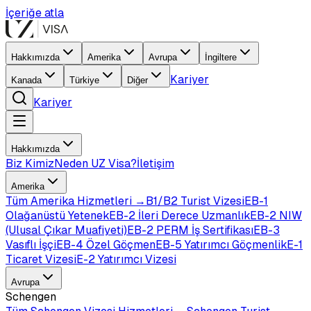
İçeriğe atla
Hakkımızda
Amerika
Avrupa
İngiltere
Kariyer
Kanada
Türkiye
Diğer
Kariyer
Hakkımızda
Biz Kimiz
Neden UZ Visa?
İletişim
Amerika
Tüm
Amerika
Hizmetleri →
B1/B2 Turist Vizesi
EB-1
Olağanüstü Yetenek
EB-2 İleri Derece Uzmanlık
EB-2 NIW
(Ulusal Çıkar Muafiyeti)
EB-2 PERM İş Sertifikası
EB-3
Vasıflı İşçi
EB-4 Özel Göçmen
EB-5 Yatırımcı Göçmenlik
E-1
Ticaret Vizesi
E-2 Yatırımcı Vizesi
Avrupa
Schengen