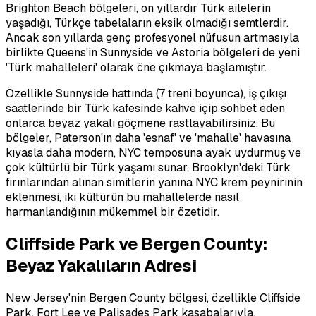
Brighton Beach bölgeleri, on yıllardır Türk ailelerin
yaşadığı, Türkçe tabelaların eksik olmadığı semtlerdir.
Ancak son yıllarda genç profesyonel nüfusun artmasıyla
birlikte Queens'in Sunnyside ve Astoria bölgeleri de yeni
'Türk mahalleleri' olarak öne çıkmaya başlamıştır.
Özellikle Sunnyside hattında (7 treni boyunca), iş çıkışı
saatlerinde bir Türk kafesinde kahve içip sohbet eden
onlarca beyaz yakalı göçmene rastlayabilirsiniz. Bu
bölgeler, Paterson'ın daha 'esnaf' ve 'mahalle' havasına
kıyasla daha modern, NYC temposuna ayak uydurmuş ve
çok kültürlü bir Türk yaşamı sunar. Brooklyn'deki Türk
fırınlarından alınan simitlerin yanına NYC krem peynirinin
eklenmesi, iki kültürün bu mahallelerde nasıl
harmanlandığının mükemmel bir özetidir.
Cliffside Park ve Bergen County:
Beyaz Yakalıların Adresi
New Jersey'nin Bergen County bölgesi, özellikle Cliffside
Park, Fort Lee ve Palisades Park kasabalarıyla,