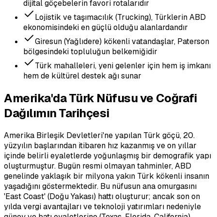
dijital göçebelerin favori rotalarıdır
Lojistik ve taşımacılık (Trucking), Türklerin ABD
ekonomisindeki en güçlü olduğu alanlardandır
Giresun (Yağlıdere) kökenli vatandaşlar, Paterson
bölgesindeki topluluğun belkemiğidir
Türk mahalleleri, yeni gelenler için hem iş imkanı
hem de kültürel destek ağı sunar
Amerika'da Türk Nüfusu ve Coğrafi
Dağılımın Tarihçesi
Amerika Birleşik Devletleri'ne yapılan Türk göçü, 20.
yüzyılın başlarından itibaren hız kazanmış ve on yıllar
içinde belirli eyaletlerde yoğunlaşmış bir demografik yapı
oluşturmuştur. Bugün resmi olmayan tahminler, ABD
genelinde yaklaşık bir milyona yakın Türk kökenli insanın
yaşadığını göstermektedir. Bu nüfusun ana omurgasını
'East Coast' (Doğu Yakası) hattı oluşturur; ancak son on
yılda vergi avantajları ve teknoloji yatırımları nedeniyle
güney ve batı eyaletlerine (Texas, Florida, California)