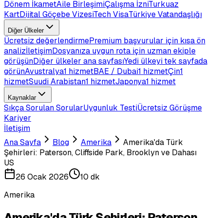
Dönem İkamet
Aile Birleşimi
Çalışma İzni
Turkuaz
Kart
Dijital Göçebe Vizesi
Tech Visa
Türkiye Vatandaşlığı
Diğer Ülkeler
Ücretsiz değerlendirme
Premium başvurular için kısa ön
analiz
İletişim
Dosyanıza uygun rota için uzman ekiple
görüşün
Diğer ülkeler ana sayfası
Yedi ülkeyi tek sayfada
görün
Avustralya
1 hizmet
BAE / Dubai
1 hizmet
Çin
1
hizmet
Suudi Arabistan
1 hizmet
Japonya
1 hizmet
Kaynaklar
Sıkça Sorulan Sorular
Uygunluk Testi
Ücretsiz Görüşme
Kariyer
İletişim
Ana Sayfa
Blog
Amerika
Amerika'da Türk
Şehirleri: Paterson, Cliffside Park, Brooklyn ve Dahası
US
26 Ocak 2026
10 dk
Amerika
Amerika'da Türk Şehirleri: Paterson,