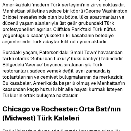
Amerika'daki 'modern Türk yerleşimi'nin zirve noktasıdır.
Manhattan silüetine sadece bir köprü (George Washington
Bridge) mesafesinde olan bu bölge, lüks apartmanları ve
düzenli yaşam alanlarıyla üst gelir grubundaki Türk
profesyonelleri ağırlar. Cliffside Park'taki Türk nüfus
yoğunluğu o kadar yüksektir ki, kasabanın belediye
seçimlerinde Türk adaylar kilit rol oynamaktadır.
Buradaki yaşam, Paterson'daki 'Small Town' havasından
farklı olarak 'Suburban Luxury' (lüks banliyö) tadındadır.
Bölgedeki 'Avenue' boyunca sıralanan şık Türk
restoranları, sadece yemek değil, aynı zamanda iş
toplantılarının ve cemiyet buluşmalarının da merkezidir.
Bu kasabalar, Amerika'da başarılı olmuş ve Manhattan'ın
kaosundan kaçıp huzurlu bir aile hayatı kurmak isteyen
Türklerin ortak buluşma noktasıdır.
Chicago ve Rochester: Orta Batı'nın
(Midwest) Türk Kaleleri