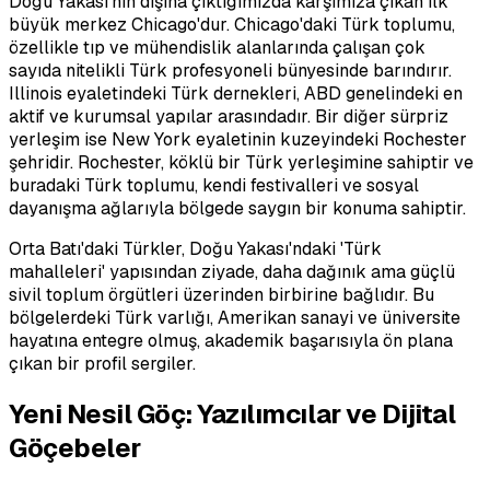
Doğu Yakası'nın dışına çıktığımızda karşımıza çıkan ilk
büyük merkez Chicago'dur. Chicago'daki Türk toplumu,
özellikle tıp ve mühendislik alanlarında çalışan çok
sayıda nitelikli Türk profesyoneli bünyesinde barındırır.
Illinois eyaletindeki Türk dernekleri, ABD genelindeki en
aktif ve kurumsal yapılar arasındadır. Bir diğer sürpriz
yerleşim ise New York eyaletinin kuzeyindeki Rochester
şehridir. Rochester, köklü bir Türk yerleşimine sahiptir ve
buradaki Türk toplumu, kendi festivalleri ve sosyal
dayanışma ağlarıyla bölgede saygın bir konuma sahiptir.
Orta Batı'daki Türkler, Doğu Yakası'ndaki 'Türk
mahalleleri' yapısından ziyade, daha dağınık ama güçlü
sivil toplum örgütleri üzerinden birbirine bağlıdır. Bu
bölgelerdeki Türk varlığı, Amerikan sanayi ve üniversite
hayatına entegre olmuş, akademik başarısıyla ön plana
çıkan bir profil sergiler.
Yeni Nesil Göç: Yazılımcılar ve Dijital
Göçebeler