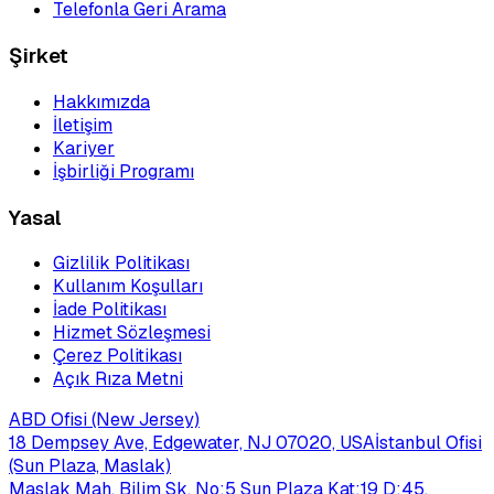
Telefonla Geri Arama
Şirket
Hakkımızda
İletişim
Kariyer
İşbirliği Programı
Yasal
Gizlilik Politikası
Kullanım Koşulları
İade Politikası
Hizmet Sözleşmesi
Çerez Politikası
Açık Rıza Metni
ABD Ofisi (New Jersey)
18 Dempsey Ave, Edgewater, NJ 07020, USA
İstanbul Ofisi
(Sun Plaza, Maslak)
Maslak Mah. Bilim Sk. No:5 Sun Plaza Kat:19 D:45,