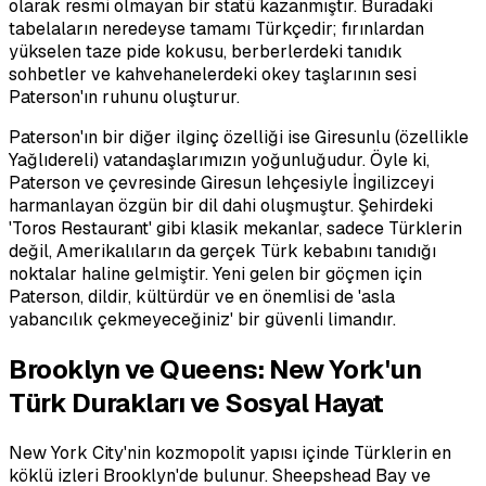
olarak resmi olmayan bir statü kazanmıştır. Buradaki
tabelaların neredeyse tamamı Türkçedir; fırınlardan
yükselen taze pide kokusu, berberlerdeki tanıdık
sohbetler ve kahvehanelerdeki okey taşlarının sesi
Paterson'ın ruhunu oluşturur.
Paterson'ın bir diğer ilginç özelliği ise Giresunlu (özellikle
Yağlıdereli) vatandaşlarımızın yoğunluğudur. Öyle ki,
Paterson ve çevresinde Giresun lehçesiyle İngilizceyi
harmanlayan özgün bir dil dahi oluşmuştur. Şehirdeki
'Toros Restaurant' gibi klasik mekanlar, sadece Türklerin
değil, Amerikalıların da gerçek Türk kebabını tanıdığı
noktalar haline gelmiştir. Yeni gelen bir göçmen için
Paterson, dildir, kültürdür ve en önemlisi de 'asla
yabancılık çekmeyeceğiniz' bir güvenli limandır.
Brooklyn ve Queens: New York'un
Türk Durakları ve Sosyal Hayat
New York City'nin kozmopolit yapısı içinde Türklerin en
köklü izleri Brooklyn'de bulunur. Sheepshead Bay ve