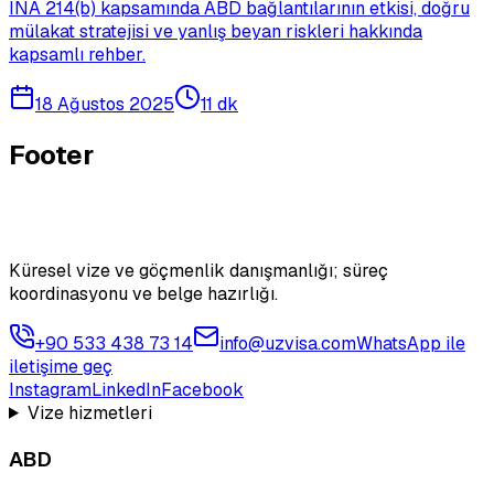
INA 214(b) kapsamında ABD bağlantılarının etkisi, doğru
mülakat stratejisi ve yanlış beyan riskleri hakkında
kapsamlı rehber.
18 Ağustos 2025
11 dk
Footer
Küresel vize ve göçmenlik danışmanlığı; süreç
koordinasyonu ve belge hazırlığı.
+90 533 438 73 14
info@uzvisa.com
WhatsApp ile
iletişime geç
Instagram
LinkedIn
Facebook
Vize hizmetleri
ABD