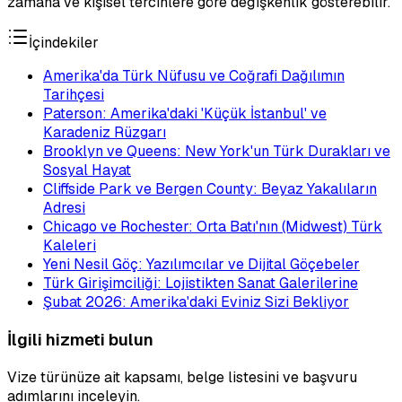
zamana ve kişisel tercihlere göre değişkenlik gösterebilir.
İçindekiler
Amerika'da Türk Nüfusu ve Coğrafi Dağılımın
Tarihçesi
Paterson: Amerika'daki 'Küçük İstanbul' ve
Karadeniz Rüzgarı
Brooklyn ve Queens: New York'un Türk Durakları ve
Sosyal Hayat
Cliffside Park ve Bergen County: Beyaz Yakalıların
Adresi
Chicago ve Rochester: Orta Batı'nın (Midwest) Türk
Kaleleri
Yeni Nesil Göç: Yazılımcılar ve Dijital Göçebeler
Türk Girişimciliği: Lojistikten Sanat Galerilerine
Şubat 2026: Amerika'daki Eviniz Sizi Bekliyor
İlgili hizmeti bulun
Vize türünüze ait kapsamı, belge listesini ve başvuru
adımlarını inceleyin.