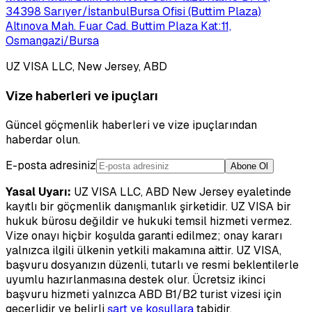
34398 Sarıyer/İstanbul
Bursa Ofisi (Buttim Plaza)
Altınova Mah. Fuar Cad. Buttim Plaza Kat:11,
Osmangazi/Bursa
UZ VISA LLC, New Jersey, ABD
Vize haberleri ve ipuçları
Güncel göçmenlik haberleri ve vize ipuçlarından
haberdar olun.
E-posta adresiniz
Abone Ol
Yasal Uyarı:
UZ VISA LLC, ABD New Jersey eyaletinde
kayıtlı bir göçmenlik danışmanlık şirketidir. UZ VISA bir
hukuk bürosu değildir ve hukuki temsil hizmeti vermez.
Vize onayı hiçbir koşulda garanti edilmez; onay kararı
yalnızca ilgili ülkenin yetkili makamına aittir. UZ VISA,
başvuru dosyanızın düzenli, tutarlı ve resmi beklentilerle
uyumlu hazırlanmasına destek olur. Ücretsiz ikinci
başvuru hizmeti yalnızca ABD B1/B2 turist vizesi için
geçerlidir ve belirli
şart ve koşullara
tabidir.