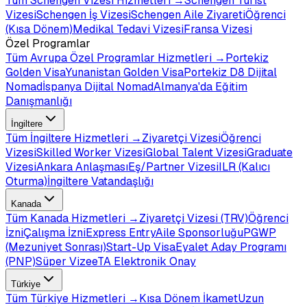
Tüm
Schengen Vizesi
Hizmetleri →
Schengen Turist
Vizesi
Schengen İş Vizesi
Schengen Aile Ziyareti
Öğrenci
(Kısa Dönem)
Medikal Tedavi Vizesi
Fransa Vizesi
Özel Programlar
Tüm
Avrupa Özel Programlar
Hizmetleri →
Portekiz
Golden Visa
Yunanistan Golden Visa
Portekiz D8 Dijital
Nomad
İspanya Dijital Nomad
Almanya'da Eğitim
Danışmanlığı
İngiltere
Tüm
İngiltere
Hizmetleri →
Ziyaretçi Vizesi
Öğrenci
Vizesi
Skilled Worker Vizesi
Global Talent Vizesi
Graduate
Vizesi
Ankara Anlaşması
Eş/Partner Vizesi
ILR (Kalıcı
Oturma)
İngiltere Vatandaşlığı
Kanada
Tüm
Kanada
Hizmetleri →
Ziyaretçi Vizesi (TRV)
Öğrenci
İzni
Çalışma İzni
Express Entry
Aile Sponsorluğu
PGWP
(Mezuniyet Sonrası)
Start-Up Visa
Eyalet Aday Programı
(PNP)
Süper Vize
eTA Elektronik Onay
Türkiye
Tüm
Türkiye
Hizmetleri →
Kısa Dönem İkamet
Uzun