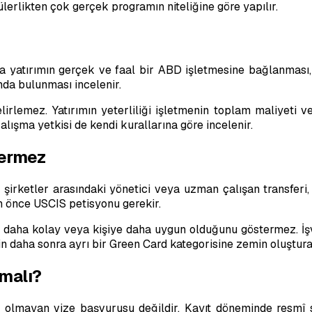
lerlikten çok gerçek programın niteliğine göre yapılır.
a yatırımın gerçek ve faal bir ABD işletmesine bağlanması, 
da bulunması incelenir.
irlemez. Yatırımın yeterliliği işletmenin toplam maliyeti ve n
lışma yetkisi de kendi kurallarına göre incelenir.
Vermez
irketler arasındaki yönetici veya uzman çalışan transferi,
 önce USCIS petisyonu gerekir.
 daha kolay veya kişiye daha uygun olduğunu göstermez. İşvere
esinin daha sonra ayrı bir Green Card kategorisine zemin oluş
nmalı?
en olmayan vize başvurusu değildir. Kayıt döneminde resmî 