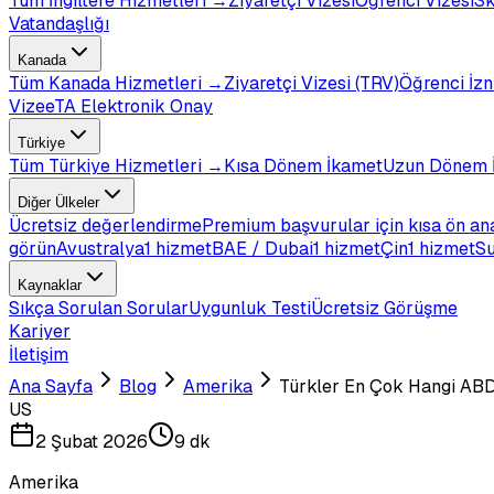
Tüm
İngiltere
Hizmetleri →
Ziyaretçi Vizesi
Öğrenci Vizesi
Sk
Vatandaşlığı
Kanada
Tüm
Kanada
Hizmetleri →
Ziyaretçi Vizesi (TRV)
Öğrenci İzn
Vize
eTA Elektronik Onay
Türkiye
Tüm
Türkiye
Hizmetleri →
Kısa Dönem İkamet
Uzun Dönem 
Diğer Ülkeler
Ücretsiz değerlendirme
Premium başvurular için kısa ön an
görün
Avustralya
1 hizmet
BAE / Dubai
1 hizmet
Çin
1 hizmet
Su
Kaynaklar
Sıkça Sorulan Sorular
Uygunluk Testi
Ücretsiz Görüşme
Kariyer
İletişim
Ana Sayfa
Blog
Amerika
Türkler En Çok Hangi ABD 
US
2 Şubat 2026
9 dk
Amerika