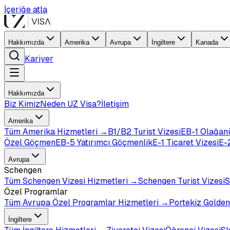
İçeriğe atla
Hakkımızda
Amerika
Avrupa
İngiltere
Kanada
Kariyer
Hakkımızda
Biz Kimiz
Neden UZ Visa?
İletişim
Amerika
Tüm
Amerika
Hizmetleri →
B1/B2 Turist Vizesi
EB-1 Olağan
Özel Göçmen
EB-5 Yatırımcı Göçmenlik
E-1 Ticaret Vizesi
E-2
Avrupa
Schengen
Tüm
Schengen Vizesi
Hizmetleri →
Schengen Turist Vizesi
S
Özel Programlar
Tüm
Avrupa Özel Programlar
Hizmetleri →
Portekiz Golden
İngiltere