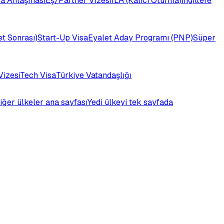
a Anlaşması
Eş/Partner Vizesi
ILR (Kalıcı Oturma)
İngiltere
t Sonrası)
Start-Up Visa
Eyalet Aday Programı (PNP)
Süper
Vizesi
Tech Visa
Türkiye Vatandaşlığı
iğer ülkeler ana sayfası
Yedi ülkeyi tek sayfada