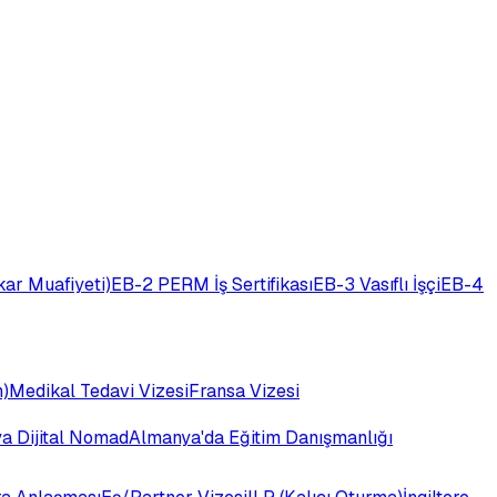
ar Muafiyeti)
EB-2 PERM İş Sertifikası
EB-3 Vasıflı İşçi
EB-4
)
Medikal Tedavi Vizesi
Fransa Vizesi
ya Dijital Nomad
Almanya'da Eğitim Danışmanlığı