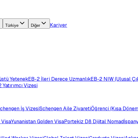
Kariyer
Türkiye
Diğer
üstü Yetenek
EB-2 İleri Derece Uzmanlık
EB-2 NIW (Ulusal Çık
 Yatırımcı Vizesi
chengen İş Vizesi
Schengen Aile Ziyareti
Öğrenci (Kısa Dönem
 Visa
Yunanistan Golden Visa
Portekiz D8 Dijital Nomad
İspan