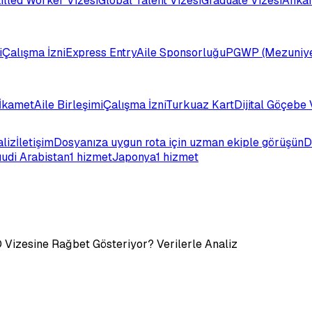
illed Worker Vizesi
Global Talent Vizesi
Graduate Vizesi
Ankar
i
Çalışma İzni
Express Entry
Aile Sponsorluğu
PGWP (Mezuniye
İkamet
Aile Birleşimi
Çalışma İzni
Turkuaz Kart
Dijital Göçebe 
aliz
İletişim
Dosyanıza uygun rota için uzman ekiple görüşün
D
udi Arabistan
1 hizmet
Japonya
1 hizmet
Vizesine Rağbet Gösteriyor? Verilerle Analiz