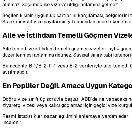
alınmaz. Seçilmek ise vize verildiği anlamına gelmez.
Seçilen kişinin uygunluk şartlarını karşılaması, belgelerin
State, mevcut vize sayılarının yıl sonundan önce tükenebilec
Aile ve İstihdam Temelli Göçmen Vizeler
Aile temelli ve istihdam temelli göçmen vizeleri, aylık göç
düzenlenmesi anlamına gelmez. Sayısal sınıra tabi kategorile
Bu nedenle B-1/B-2, F-1 veya E-2 verileriyle aile temelli G
ayrılmalıdır.
En Popüler Değil, Amaca Uygun Kategor
Doğru vize sınıfı üç soruyla başlar: ABD'de ne yapacaksınız
ziyaretçi vizesi veya kalıcı göç amacı için geçici vize kurg
Resmî istatistikler pazar eğilimini anlamaya yardım eder; 
incelenir.