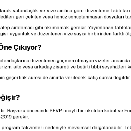
arak vatandaşlık ve vize sınıfına göre düzenleme tabloları 
eddedilen, geri çekilen veya henüz sonuçlanmayan dosyaları t
 talep sıralaması gibi okumamak gerekir. Yayımlanan tablola
gisi, uygunluk ve düzenlenen vize sayısı birbirinden farklı ölç
Öne Çıkıyor?
vatandaşlarına düzenlenen göçmen olmayan vizeler arasında e
urizm, aile veya arkadaş ziyareti ve belirli tıbbi seyahatleri k
geçerlilik süresi de sınırda verilecek kalış süresi değildir.
ğişir?
sidir. Başvuru öncesinde SEVP onaylı bir okuldan kabul ve For
2019 gerekir.
program takvimleri nedeniyle mevsimsel dalgalanabilir. Tek bir