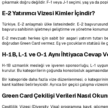
çıkarmak doğru değildir. F-1 veya J-1 seçimi, yaş ya da popü
E-2 Yatırımcı Vizesi Kimler İçindir?
Türkiye, E-2 anlaşmalı ülke listesindedir. E-2 başvurusund
başvuru sahibinin işletmeyi geliştirme ve yönetme konumun
E-2 mevzuatı herkes için sabit bir asgari yatırım tutarı bel
doğrudan Green Card vermez. Eş ve çocukların statüsü ile ça
H-1B, L-1 ve O-1 Aynı İhtiyaca Cevap 
H-1B uzmanlık mesleği ve işveren sponsorluğu, L-1 uygun ş
kurulur. Bu kategorilerin çoğunda konsolosluk aşamasından
Bir kategoride daha fazla vize düzenlenmesi, o kategorinin
kanıt kalitesi belirleyicidir. Ayrıca bir geçici çalışma viz
Green Card Çekilişi Verileri Nasıl Oku
Çeşitlilik Vizesi (Diversity Visa) programına kayıt, göçm