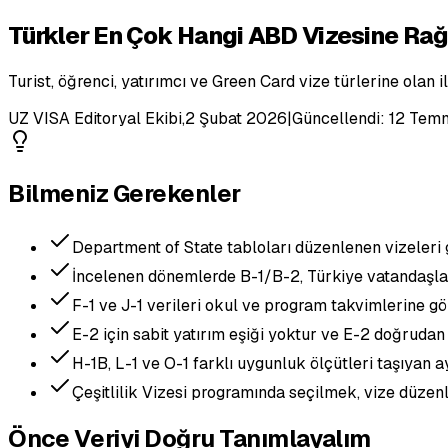
Türkler En Çok Hangi ABD Vizesine Rağb
Turist, öğrenci, yatırımcı ve Green Card vize türlerine olan ilg
UZ VISA Editoryal Ekibi
,
2 Şubat 2026
|
Güncellendi:
12 Tem
Bilmeniz Gerekenler
Department of State tabloları düzenlenen vizeleri 
İncelenen dönemlerde B-1/B-2, Türkiye vatandaşlar
F-1 ve J-1 verileri okul ve program takvimlerine gö
E-2 için sabit yatırım eşiği yoktur ve E-2 doğruda
H-1B, L-1 ve O-1 farklı uygunluk ölçütleri taşıyan ay
Çeşitlilik Vizesi programında seçilmek, vize düzen
Önce Veriyi Doğru Tanımlayalım