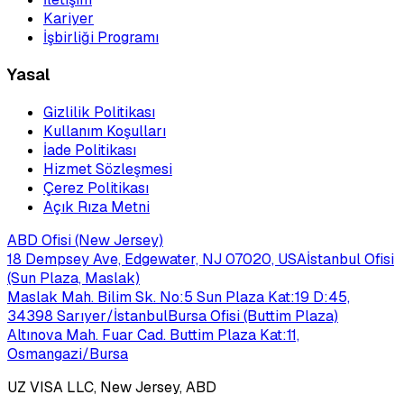
Kariyer
İşbirliği Programı
Yasal
Gizlilik Politikası
Kullanım Koşulları
İade Politikası
Hizmet Sözleşmesi
Çerez Politikası
Açık Rıza Metni
ABD Ofisi (New Jersey)
18 Dempsey Ave, Edgewater, NJ 07020, USA
İstanbul Ofisi
(Sun Plaza, Maslak)
Maslak Mah. Bilim Sk. No:5 Sun Plaza Kat:19 D:45,
34398 Sarıyer/İstanbul
Bursa Ofisi (Buttim Plaza)
Altınova Mah. Fuar Cad. Buttim Plaza Kat:11,
Osmangazi/Bursa
UZ VISA LLC, New Jersey, ABD