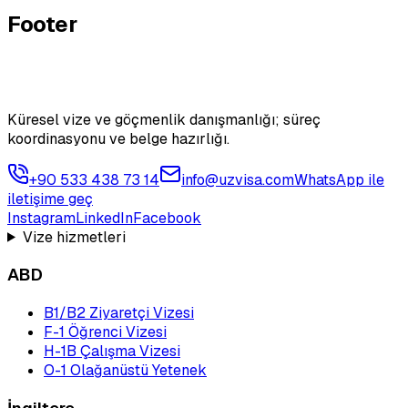
Footer
Küresel vize ve göçmenlik danışmanlığı; süreç
koordinasyonu ve belge hazırlığı.
+90 533 438 73 14
info@uzvisa.com
WhatsApp ile
iletişime geç
Instagram
LinkedIn
Facebook
Vize hizmetleri
ABD
B1/B2 Ziyaretçi Vizesi
F-1 Öğrenci Vizesi
H-1B Çalışma Vizesi
O-1 Olağanüstü Yetenek