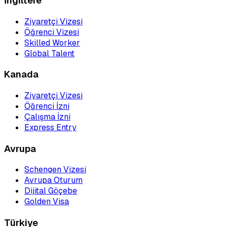
İngiltere
Ziyaretçi Vizesi
Öğrenci Vizesi
Skilled Worker
Global Talent
Kanada
Ziyaretçi Vizesi
Öğrenci İzni
Çalışma İzni
Express Entry
Avrupa
Schengen Vizesi
Avrupa Oturum
Dijital Göçebe
Golden Visa
Türkiye