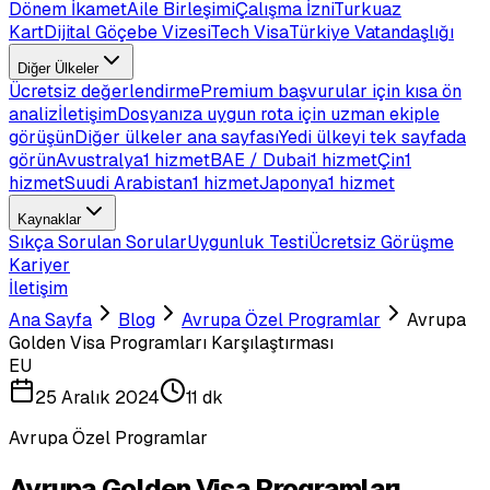
Dönem İkamet
Aile Birleşimi
Çalışma İzni
Turkuaz
Kart
Dijital Göçebe Vizesi
Tech Visa
Türkiye Vatandaşlığı
Diğer Ülkeler
Ücretsiz değerlendirme
Premium başvurular için kısa ön
analiz
İletişim
Dosyanıza uygun rota için uzman ekiple
görüşün
Diğer ülkeler ana sayfası
Yedi ülkeyi tek sayfada
görün
Avustralya
1 hizmet
BAE / Dubai
1 hizmet
Çin
1
hizmet
Suudi Arabistan
1 hizmet
Japonya
1 hizmet
Kaynaklar
Sıkça Sorulan Sorular
Uygunluk Testi
Ücretsiz Görüşme
Kariyer
İletişim
Ana Sayfa
Blog
Avrupa Özel Programlar
Avrupa
Golden Visa Programları Karşılaştırması
EU
25 Aralık 2024
11 dk
Avrupa Özel Programlar
Avrupa Golden Visa Programları