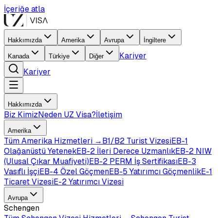
İçeriğe atla
Hakkımızda
Amerika
Avrupa
İngiltere
Kariyer
Kanada
Türkiye
Diğer
Kariyer
Hakkımızda
Biz Kimiz
Neden UZ Visa?
İletişim
Amerika
Tüm
Amerika
Hizmetleri →
B1/B2 Turist Vizesi
EB-1
Olağanüstü Yetenek
EB-2 İleri Derece Uzmanlık
EB-2 NIW
(Ulusal Çıkar Muafiyeti)
EB-2 PERM İş Sertifikası
EB-3
Vasıflı İşçi
EB-4 Özel Göçmen
EB-5 Yatırımcı Göçmenlik
E-1
Ticaret Vizesi
E-2 Yatırımcı Vizesi
Avrupa
Schengen