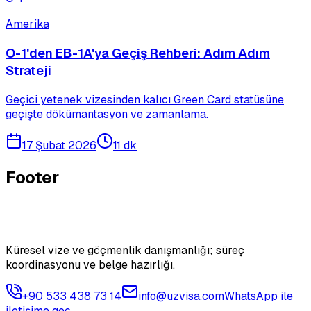
Amerika
O-1'den EB-1A'ya Geçiş Rehberi: Adım Adım
Strateji
Geçici yetenek vizesinden kalıcı Green Card statüsüne
geçişte dökümantasyon ve zamanlama.
17 Şubat 2026
11 dk
Footer
Küresel vize ve göçmenlik danışmanlığı; süreç
koordinasyonu ve belge hazırlığı.
+90 533 438 73 14
info@uzvisa.com
WhatsApp ile
iletişime geç