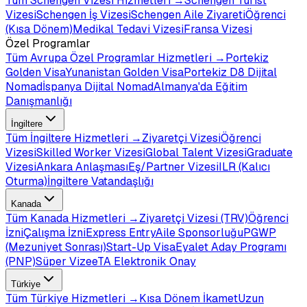
Tüm
Schengen Vizesi
Hizmetleri →
Schengen Turist
Vizesi
Schengen İş Vizesi
Schengen Aile Ziyareti
Öğrenci
(Kısa Dönem)
Medikal Tedavi Vizesi
Fransa Vizesi
Özel Programlar
Tüm
Avrupa Özel Programlar
Hizmetleri →
Portekiz
Golden Visa
Yunanistan Golden Visa
Portekiz D8 Dijital
Nomad
İspanya Dijital Nomad
Almanya'da Eğitim
Danışmanlığı
İngiltere
Tüm
İngiltere
Hizmetleri →
Ziyaretçi Vizesi
Öğrenci
Vizesi
Skilled Worker Vizesi
Global Talent Vizesi
Graduate
Vizesi
Ankara Anlaşması
Eş/Partner Vizesi
ILR (Kalıcı
Oturma)
İngiltere Vatandaşlığı
Kanada
Tüm
Kanada
Hizmetleri →
Ziyaretçi Vizesi (TRV)
Öğrenci
İzni
Çalışma İzni
Express Entry
Aile Sponsorluğu
PGWP
(Mezuniyet Sonrası)
Start-Up Visa
Eyalet Aday Programı
(PNP)
Süper Vize
eTA Elektronik Onay
Türkiye
Tüm
Türkiye
Hizmetleri →
Kısa Dönem İkamet
Uzun