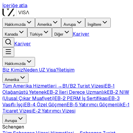
İçeriğe atla
Hakkımızda
Amerika
Avrupa
İngiltere
Kariyer
Kanada
Türkiye
Diğer
Kariyer
Hakkımızda
Biz Kimiz
Neden UZ Visa?
İletişim
Amerika
Tüm
Amerika
Hizmetleri →
B1/B2 Turist Vizesi
EB-1
Olağanüstü Yetenek
EB-2 İleri Derece Uzmanlık
EB-2 NIW
(Ulusal Çıkar Muafiyeti)
EB-2 PERM İş Sertifikası
EB-3
Vasıflı İşçi
EB-4 Özel Göçmen
EB-5 Yatırımcı Göçmenlik
E-1
Ticaret Vizesi
E-2 Yatırımcı Vizesi
Avrupa
Schengen