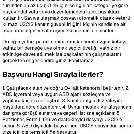
türünden en az üçü; O-1B için ise ilgili alt kategoriye göre
büyük ödül yolu veya düzenlemedeki kanıt başlıkları
kullanılır. Sayıya ulaşmak dosyayı otomatik olarak yeterli
kılmaz. USCIS kanıtın güvenilirliğini, kişinin kendisine ait
olup olmadığını ve alan içindeki önemini de inceler.
Örneğin yalnız patent sahibi olmak önemli özgün katkıyı,
yalnız bir derneğe üye olmak seçici üyeliği, yalnız bir
etkinliğe davet edilmek ise başkalarının çalışmalarını
gerçekten değerlendirdiğinizi kanıtlamaz.
Başvuru Hangi Sırayla İlerler?
1. Çalışılacak alan ve doğru O-1 alt kategorisi belirlenir. 2.
ABD işvereni veya uygun ABD ajanı, sözleşme ve
yapılacak işleri netleştirir. 3. Kanıtlar ilgili düzenleyici
başlıklara göre düzenlenir. 4. Uygun meslek kuruluşundan
danışma görüşü alınır veya geçerli istisna açıklanır. 5.
Petitioner, Form I-129 ve destekleyici dosyayı USCIS'e
sunar. 6. ABD dışındaki başvurucu, USCIS onayından sonra
vize için dış temsilciliğe başvurur.