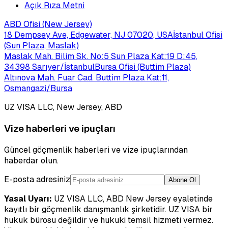
Açık Rıza Metni
ABD Ofisi (New Jersey)
18 Dempsey Ave, Edgewater, NJ 07020, USA
İstanbul Ofisi
(Sun Plaza, Maslak)
Maslak Mah. Bilim Sk. No:5 Sun Plaza Kat:19 D:45,
34398 Sarıyer/İstanbul
Bursa Ofisi (Buttim Plaza)
Altınova Mah. Fuar Cad. Buttim Plaza Kat:11,
Osmangazi/Bursa
UZ VISA LLC, New Jersey, ABD
Vize haberleri ve ipuçları
Güncel göçmenlik haberleri ve vize ipuçlarından
haberdar olun.
E-posta adresiniz
Abone Ol
Yasal Uyarı:
UZ VISA LLC, ABD New Jersey eyaletinde
kayıtlı bir göçmenlik danışmanlık şirketidir. UZ VISA bir
hukuk bürosu değildir ve hukuki temsil hizmeti vermez.