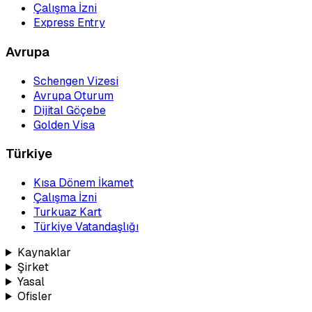
Çalışma İzni
Express Entry
Avrupa
Schengen Vizesi
Avrupa Oturum
Dijital Göçebe
Golden Visa
Türkiye
Kısa Dönem İkamet
Çalışma İzni
Turkuaz Kart
Türkiye Vatandaşlığı
Kaynaklar
Şirket
Yasal
Ofisler