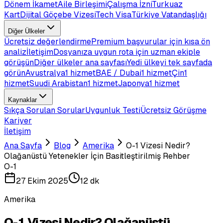
Dönem İkamet
Aile Birleşimi
Çalışma İzni
Turkuaz
Kart
Dijital Göçebe Vizesi
Tech Visa
Türkiye Vatandaşlığı
Diğer Ülkeler
Ücretsiz değerlendirme
Premium başvurular için kısa ön
analiz
İletişim
Dosyanıza uygun rota için uzman ekiple
görüşün
Diğer ülkeler ana sayfası
Yedi ülkeyi tek sayfada
görün
Avustralya
1 hizmet
BAE / Dubai
1 hizmet
Çin
1
hizmet
Suudi Arabistan
1 hizmet
Japonya
1 hizmet
Kaynaklar
Sıkça Sorulan Sorular
Uygunluk Testi
Ücretsiz Görüşme
Kariyer
İletişim
Ana Sayfa
Blog
Amerika
O-1 Vizesi Nedir?
Olağanüstü Yetenekler İçin Basitleştirilmiş Rehber
O-1
27 Ekim 2025
12 dk
Amerika
O-1 Vizesi Nedir? Olağanüstü