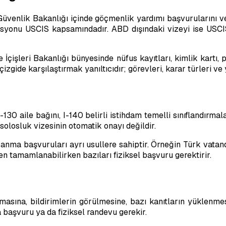
üvenlik Bakanlığı içinde göçmenlik yardımı başvurularını ve 
etisyonu USCIS kapsamındadır. ABD dışındaki vizeyi ise USCI
İçişleri Bakanlığı bünyesinde nüfus kayıtları, kimlik kartı, 
çizgide karşılaştırmak yanıltıcıdır; görevleri, karar türleri ve 
-130 aile bağını, I-140 belirli istihdam temelli sınıflandırm
solosluk vizesinin otomatik onayı değildir.
nma başvuruları ayrı usullere sahiptir. Örneğin Türk vatandaşl
ten tamamlanabilirken bazıları fiziksel başvuru gerektirir.
masına, bildirimlerin görülmesine, bazı kanıtların yüklenm
 başvuru ya da fiziksel randevu gerekir.