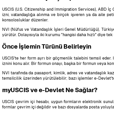
USCIS (U.S. Citizenship and Immigration Services), ABD İç G
izni, vatandaşlığa alınma ve birçok işveren ya da aile p
konsolosluklar düzenler.
NVI (Nüfus ve Vatandaşlık İşleri Genel Müdürlüğü), Türkiye 
yürütür. Dolayısıyla iki kurumu "hangisi daha hızlı" diye tek 
Önce İşlemin Türünü Belirleyin
USCIS'te her form ayrı bir göçmenlik talebini temsil eder. I
iznini konu alır. Bir formun onayı, başka bir formun veya kon
NVI tarafında da pasaport, kimlik, adres ve vatandaşlık kaza
temsilcilik üzerinden yürütülebilir; bazı işlemler e-Devlet'
myUSCIS ve e-Devlet Ne Sağlar?
USCIS çevrim içi hesabı, uygun formların elektronik sunul
formlar çevrim içi değildir ve bazı dosyalarda posta yoluyla