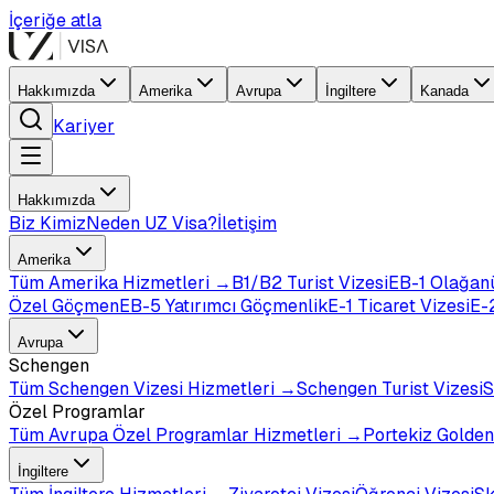
İçeriğe atla
Hakkımızda
Amerika
Avrupa
İngiltere
Kanada
Kariyer
Hakkımızda
Biz Kimiz
Neden UZ Visa?
İletişim
Amerika
Tüm
Amerika
Hizmetleri →
B1/B2 Turist Vizesi
EB-1 Olağan
Özel Göçmen
EB-5 Yatırımcı Göçmenlik
E-1 Ticaret Vizesi
E-2
Avrupa
Schengen
Tüm
Schengen Vizesi
Hizmetleri →
Schengen Turist Vizesi
S
Özel Programlar
Tüm
Avrupa Özel Programlar
Hizmetleri →
Portekiz Golden
İngiltere