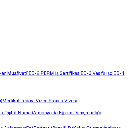
ar Muafiyeti)
EB-2 PERM İş Sertifikası
EB-3 Vasıflı İşçi
EB-4
)
Medikal Tedavi Vizesi
Fransa Vizesi
ya Dijital Nomad
Almanya'da Eğitim Danışmanlığı