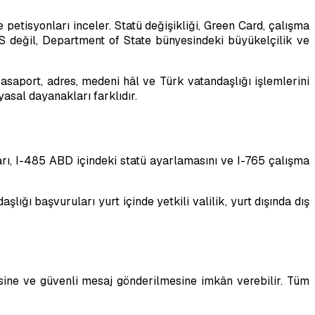
petisyonları inceler. Statü değişikliği, Green Card, çalışma
S değil, Department of State bünyesindeki büyükelçilik ve
pasaport, adres, medeni hâl ve Türk vatandaşlığı işlemlerini
yasal dayanakları farklıdır.
aları, I-485 ABD içindeki statü ayarlamasını ve I-765 çalışma
ığı başvuruları yurt içinde yetkili valilik, yurt dışında dış
esine ve güvenli mesaj gönderilmesine imkân verebilir. Tüm