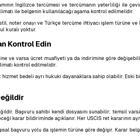
ın İngilizce tercümesi ve tercümanın yeterliliği ile çeviri
limatı ile belgenin kullanılacağı aşama kontrol edilmelidir.
il, noter onayı ve Türkçe tercüme ihtiyacı işlem türüne ve b
l kuralı yoktur.
n Kontrol Edin
ne ve varsa ücret muafiyeti ya da indirimine göre değişebili
imatı kontrol edilmelidir.
ık hizmet bedeli ayrı hukuki dayanaklara sahip olabilir. Eski
eğildir
dir. Başvuru sahibi kendi dosyasını sunabilir; temsil varsa 
ği karar bildiriminde açıklanır. Her USCIS ret kararının aynı 
rgısal başvuru yolu da işlemin türüne göre değişir. Karar b