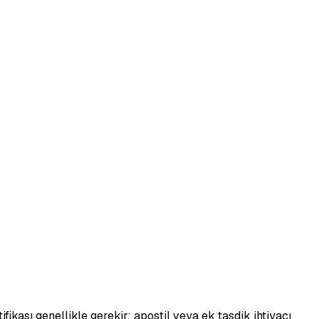
fikası genellikle gerekir; apostil veya ek tasdik ihtiyacı