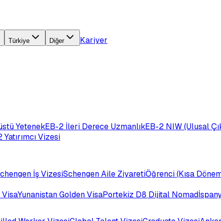
Kariyer
Türkiye
Diğer
üstü Yetenek
EB-2 İleri Derece Uzmanlık
EB-2 NIW (Ulusal Çık
 Yatırımcı Vizesi
chengen İş Vizesi
Schengen Aile Ziyareti
Öğrenci (Kısa Dönem
 Visa
Yunanistan Golden Visa
Portekiz D8 Dijital Nomad
İspan