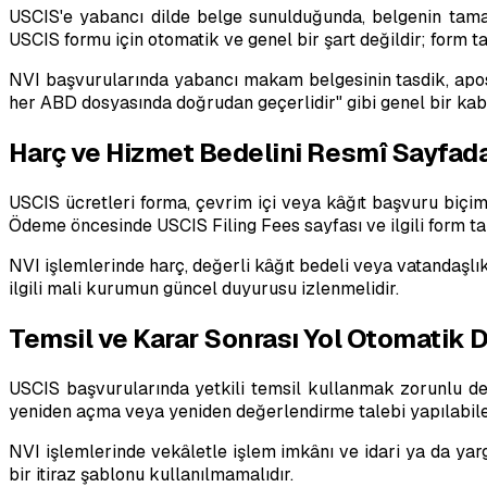
USCIS'e yabancı dilde belge sunulduğunda, belgenin tamamın
USCIS formu için otomatik ve genel bir şart değildir; form ta
NVI başvurularında yabancı makam belgesinin tasdik, apost
her ABD dosyasında doğrudan geçerlidir" gibi genel bir kabu
Harç ve Hizmet Bedelini Resmî Sayfada
USCIS ücretleri forma, çevrim içi veya kâğıt başvuru biçimi
Ödeme öncesinde USCIS Filing Fees sayfası ve ilgili form tal
NVI işlemlerinde harç, değerli kâğıt bedeli veya vatandaşl
ilgili mali kurumun güncel duyurusu izlenmelidir.
Temsil ve Karar Sonrası Yol Otomatik D
USCIS başvurularında yetkili temsil kullanmak zorunlu değil
yeniden açma veya yeniden değerlendirme talebi yapılabilece
NVI işlemlerinde vekâletle işlem imkânı ve idari ya da ya
bir itiraz şablonu kullanılmamalıdır.