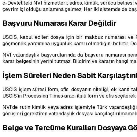
e-Devlet'teki NVI hizmetleri; adres, kimlik, sürücü belgesi v
çevrim içi olduğu anlamına gelmez. Her iki sistemde de başv
Başvuru Numarası Karar Değildir
USCIS, kabul edilen dosya için bir makbuz numarası ve F
göçmenlik yardımına uygunluk kararı olmadığını belirtir. D
NVI vatandaşlık başvurularında da başvuru numarası gene
karar belgesinin yerini tutmaz. Bildirim ve kararın hangi 
İşlem Süreleri Neden Sabit Karşılaştır
USCIS işlem süresi form, ofis, dosyanın niteliği, ek kanıt 
USCIS'in Processing Times aracı ilgili form ve ofis seçilerek 
NVI'de rutin kimlik veya adres işlemiyle Türk vatandaşlığ
görüşleri gerektiren vatandaşlık dosyası karşılaştırılmamal
Belge ve Tercüme Kuralları Dosyaya Gö