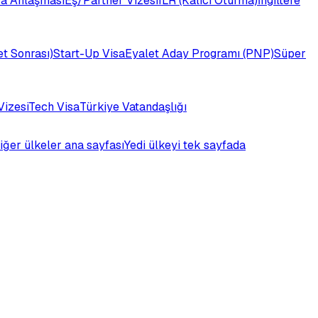
a Anlaşması
Eş/Partner Vizesi
ILR (Kalıcı Oturma)
İngiltere
t Sonrası)
Start-Up Visa
Eyalet Aday Programı (PNP)
Süper
Vizesi
Tech Visa
Türkiye Vatandaşlığı
iğer ülkeler ana sayfası
Yedi ülkeyi tek sayfada