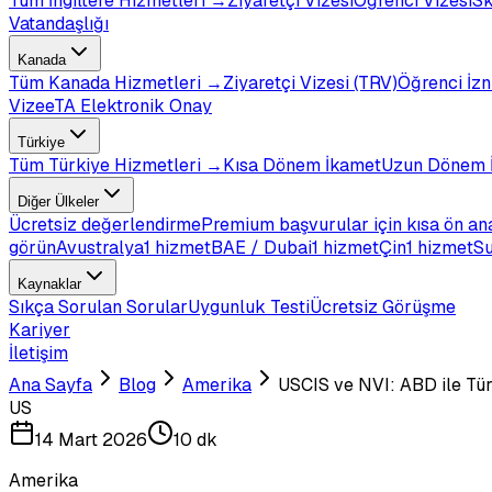
Tüm
İngiltere
Hizmetleri →
Ziyaretçi Vizesi
Öğrenci Vizesi
Sk
Vatandaşlığı
Kanada
Tüm
Kanada
Hizmetleri →
Ziyaretçi Vizesi (TRV)
Öğrenci İzn
Vize
eTA Elektronik Onay
Türkiye
Tüm
Türkiye
Hizmetleri →
Kısa Dönem İkamet
Uzun Dönem 
Diğer Ülkeler
Ücretsiz değerlendirme
Premium başvurular için kısa ön an
görün
Avustralya
1 hizmet
BAE / Dubai
1 hizmet
Çin
1 hizmet
Su
Kaynaklar
Sıkça Sorulan Sorular
Uygunluk Testi
Ücretsiz Görüşme
Kariyer
İletişim
Ana Sayfa
Blog
Amerika
USCIS ve NVI: ABD ile Tür
US
14 Mart 2026
10 dk
Amerika