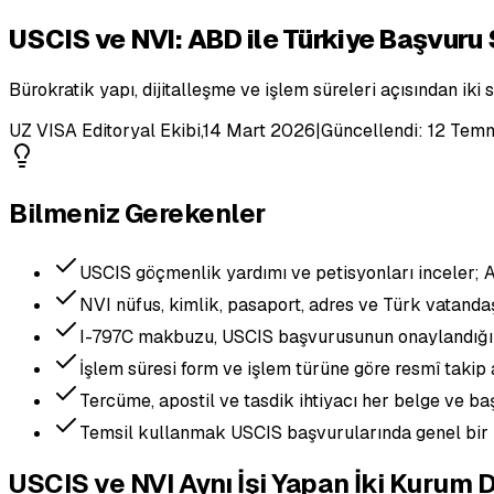
USCIS ve NVI: ABD ile Türkiye Başvuru 
Bürokratik yapı, dijitalleşme ve işlem süreleri açısından iki s
UZ VISA Editoryal Ekibi
,
14 Mart 2026
|
Güncellendi:
12 Tem
Bilmeniz Gerekenler
USCIS göçmenlik yardımı ve petisyonları inceler; 
NVI nüfus, kimlik, pasaport, adres ve Türk vatandaş
I-797C makbuzu, USCIS başvurusunun onaylandığı
İşlem süresi form ve işlem türüne göre resmî takip 
Tercüme, apostil ve tasdik ihtiyacı her belge ve baş
Temsil kullanmak USCIS başvurularında genel bir z
USCIS ve NVI Aynı İşi Yapan İki Kurum D