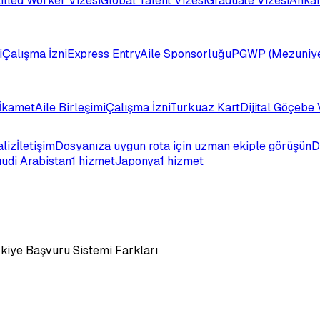
illed Worker Vizesi
Global Talent Vizesi
Graduate Vizesi
Ankar
i
Çalışma İzni
Express Entry
Aile Sponsorluğu
PGWP (Mezuniye
İkamet
Aile Birleşimi
Çalışma İzni
Turkuaz Kart
Dijital Göçebe 
aliz
İletişim
Dosyanıza uygun rota için uzman ekiple görüşün
D
udi Arabistan
1 hizmet
Japonya
1 hizmet
kiye Başvuru Sistemi Farkları