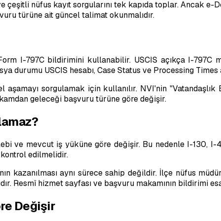
e çeşitli nüfus kayıt sorgularını tek kapıda toplar. Ancak e-D
uru türüne ait güncel talimat okunmalıdır.
orm I-797C bildirimini kullanabilir. USCIS açıkça I-797C m
osya durumu USCIS hesabı, Case Status ve Processing Times ar
l aşamayı sorgulamak için kullanılır. NVI'nin "Vatandaşlı
makamdan geleceği başvuru türüne göre değişir.
ılamaz?
talebi ve mevcut iş yüküne göre değişir. Bu nedenle I-130, I
kontrol edilmelidir.
ının kazanılması aynı sürece sahip değildir. İlçe nüfus mü
ıdır. Resmî hizmet sayfası ve başvuru makamının bildirimi esa
re Değişir