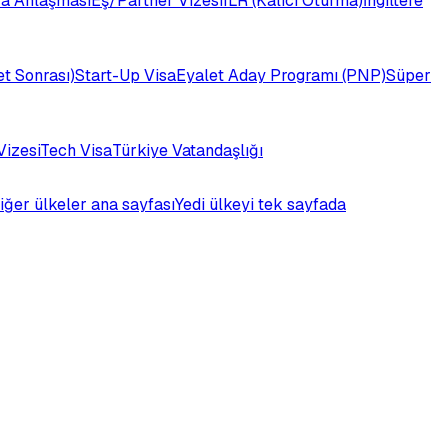
a Anlaşması
Eş/Partner Vizesi
ILR (Kalıcı Oturma)
İngiltere
t Sonrası)
Start-Up Visa
Eyalet Aday Programı (PNP)
Süper
Vizesi
Tech Visa
Türkiye Vatandaşlığı
iğer ülkeler ana sayfası
Yedi ülkeyi tek sayfada