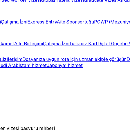
illed Worker Vizesi
Global Talent Vizesi
Graduate Vizesi
Ankar
i
Çalışma İzni
Express Entry
Aile Sponsorluğu
PGWP (Mezuniye
İkamet
Aile Birleşimi
Çalışma İzni
Turkuaz Kart
Dijital Göçebe 
aliz
İletişim
Dosyanıza uygun rota için uzman ekiple görüşün
D
udi Arabistan
1 hizmet
Japonya
1 hizmet
en vizesi başvuru rehberi