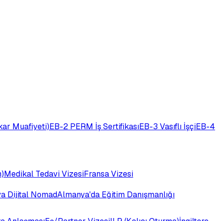
ar Muafiyeti)
EB-2 PERM İş Sertifikası
EB-3 Vasıflı İşçi
EB-4
)
Medikal Tedavi Vizesi
Fransa Vizesi
ya Dijital Nomad
Almanya'da Eğitim Danışmanlığı