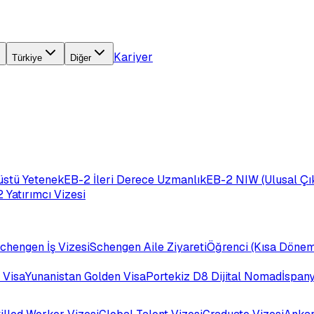
Kariyer
Türkiye
Diğer
üstü Yetenek
EB-2 İleri Derece Uzmanlık
EB-2 NIW (Ulusal Çık
 Yatırımcı Vizesi
chengen İş Vizesi
Schengen Aile Ziyareti
Öğrenci (Kısa Dönem
 Visa
Yunanistan Golden Visa
Portekiz D8 Dijital Nomad
İspan