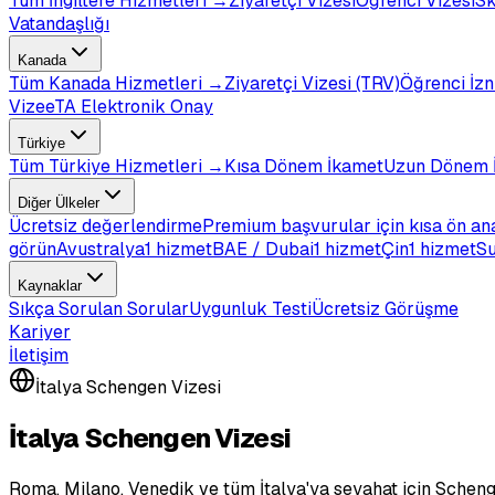
Tüm
İngiltere
Hizmetleri →
Ziyaretçi Vizesi
Öğrenci Vizesi
Sk
Vatandaşlığı
Kanada
Tüm
Kanada
Hizmetleri →
Ziyaretçi Vizesi (TRV)
Öğrenci İzn
Vize
eTA Elektronik Onay
Türkiye
Tüm
Türkiye
Hizmetleri →
Kısa Dönem İkamet
Uzun Dönem 
Diğer Ülkeler
Ücretsiz değerlendirme
Premium başvurular için kısa ön an
görün
Avustralya
1 hizmet
BAE / Dubai
1 hizmet
Çin
1 hizmet
Su
Kaynaklar
Sıkça Sorulan Sorular
Uygunluk Testi
Ücretsiz Görüşme
Kariyer
İletişim
İtalya Schengen Vizesi
İtalya Schengen Vizesi
Roma, Milano, Venedik ve tüm İtalya'ya seyahat için Scheng