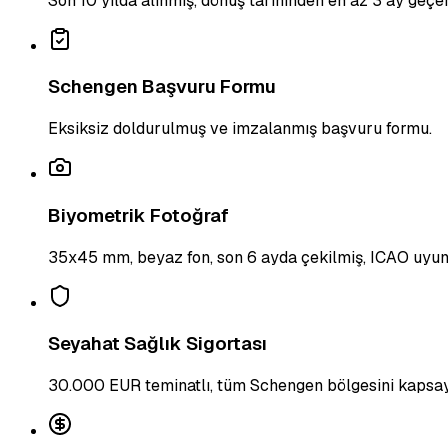
Son 10 yılda alınmış, dönüş tarihinden en az 3 ay geçer
Schengen Başvuru Formu
Eksiksiz doldurulmuş ve imzalanmış başvuru formu.
Biyometrik Fotoğraf
35x45 mm, beyaz fon, son 6 ayda çekilmiş, ICAO uyum
Seyahat Sağlık Sigortası
30.000 EUR teminatlı, tüm Schengen bölgesini kapsay