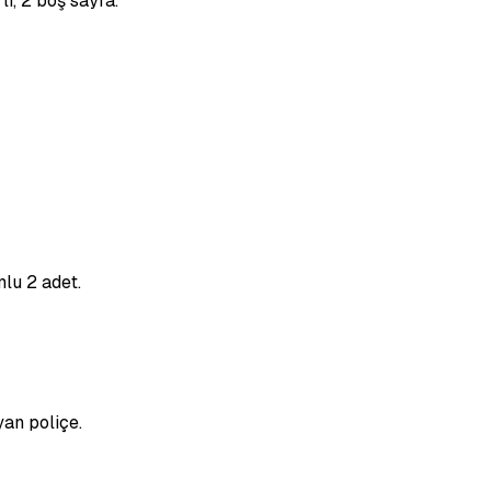
li, 2 boş sayfa.
lu 2 adet.
an poliçe.