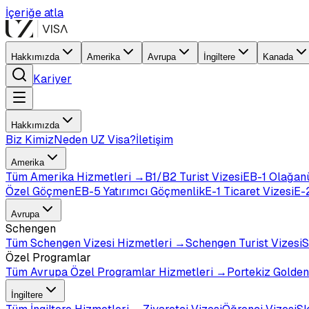
İçeriğe atla
Hakkımızda
Amerika
Avrupa
İngiltere
Kanada
Kariyer
Hakkımızda
Biz Kimiz
Neden UZ Visa?
İletişim
Amerika
Tüm
Amerika
Hizmetleri →
B1/B2 Turist Vizesi
EB-1 Olağan
Özel Göçmen
EB-5 Yatırımcı Göçmenlik
E-1 Ticaret Vizesi
E-2
Avrupa
Schengen
Tüm
Schengen Vizesi
Hizmetleri →
Schengen Turist Vizesi
S
Özel Programlar
Tüm
Avrupa Özel Programlar
Hizmetleri →
Portekiz Golden
İngiltere