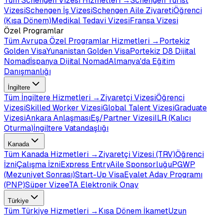
Tüm
Schengen Vizesi
Hizmetleri →
Schengen Turist
Vizesi
Schengen İş Vizesi
Schengen Aile Ziyareti
Öğrenci
(Kısa Dönem)
Medikal Tedavi Vizesi
Fransa Vizesi
Özel Programlar
Tüm
Avrupa Özel Programlar
Hizmetleri →
Portekiz
Golden Visa
Yunanistan Golden Visa
Portekiz D8 Dijital
Nomad
İspanya Dijital Nomad
Almanya'da Eğitim
Danışmanlığı
İngiltere
Tüm
İngiltere
Hizmetleri →
Ziyaretçi Vizesi
Öğrenci
Vizesi
Skilled Worker Vizesi
Global Talent Vizesi
Graduate
Vizesi
Ankara Anlaşması
Eş/Partner Vizesi
ILR (Kalıcı
Oturma)
İngiltere Vatandaşlığı
Kanada
Tüm
Kanada
Hizmetleri →
Ziyaretçi Vizesi (TRV)
Öğrenci
İzni
Çalışma İzni
Express Entry
Aile Sponsorluğu
PGWP
(Mezuniyet Sonrası)
Start-Up Visa
Eyalet Aday Programı
(PNP)
Süper Vize
eTA Elektronik Onay
Türkiye
Tüm
Türkiye
Hizmetleri →
Kısa Dönem İkamet
Uzun