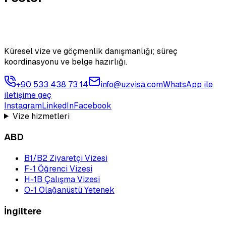
Küresel vize ve göçmenlik danışmanlığı; süreç
koordinasyonu ve belge hazırlığı.
+90 533 438 73 14
info@uzvisa.com
WhatsApp ile
iletişime geç
Instagram
LinkedIn
Facebook
Vize hizmetleri
ABD
B1/B2 Ziyaretçi Vizesi
F-1 Öğrenci Vizesi
H-1B Çalışma Vizesi
O-1 Olağanüstü Yetenek
İngiltere