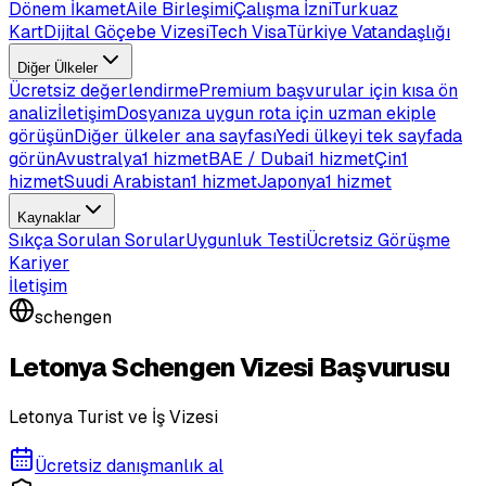
Dönem İkamet
Aile Birleşimi
Çalışma İzni
Turkuaz
Kart
Dijital Göçebe Vizesi
Tech Visa
Türkiye Vatandaşlığı
Diğer Ülkeler
Ücretsiz değerlendirme
Premium başvurular için kısa ön
analiz
İletişim
Dosyanıza uygun rota için uzman ekiple
görüşün
Diğer ülkeler ana sayfası
Yedi ülkeyi tek sayfada
görün
Avustralya
1 hizmet
BAE / Dubai
1 hizmet
Çin
1
hizmet
Suudi Arabistan
1 hizmet
Japonya
1 hizmet
Kaynaklar
Sıkça Sorulan Sorular
Uygunluk Testi
Ücretsiz Görüşme
Kariyer
İletişim
schengen
Letonya Schengen Vizesi Başvurusu
Letonya Turist ve İş Vizesi
Ücretsiz danışmanlık al