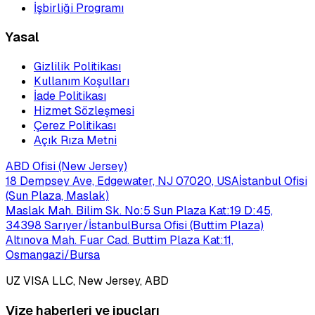
İşbirliği Programı
Yasal
Gizlilik Politikası
Kullanım Koşulları
İade Politikası
Hizmet Sözleşmesi
Çerez Politikası
Açık Rıza Metni
ABD Ofisi (New Jersey)
18 Dempsey Ave, Edgewater, NJ 07020, USA
İstanbul Ofisi
(Sun Plaza, Maslak)
Maslak Mah. Bilim Sk. No:5 Sun Plaza Kat:19 D:45,
34398 Sarıyer/İstanbul
Bursa Ofisi (Buttim Plaza)
Altınova Mah. Fuar Cad. Buttim Plaza Kat:11,
Osmangazi/Bursa
UZ VISA LLC, New Jersey, ABD
Vize haberleri ve ipuçları