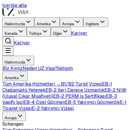
İçeriğe atla
Hakkımızda
Amerika
Avrupa
İngiltere
Kariyer
Kanada
Türkiye
Diğer
Kariyer
Hakkımızda
Biz Kimiz
Neden UZ Visa?
İletişim
Amerika
Tüm
Amerika
Hizmetleri →
B1/B2 Turist Vizesi
EB-1
Olağanüstü Yetenek
EB-2 İleri Derece Uzmanlık
EB-2 NIW
(Ulusal Çıkar Muafiyeti)
EB-2 PERM İş Sertifikası
EB-3
Vasıflı İşçi
EB-4 Özel Göçmen
EB-5 Yatırımcı Göçmenlik
E-1
Ticaret Vizesi
E-2 Yatırımcı Vizesi
Avrupa
Schengen