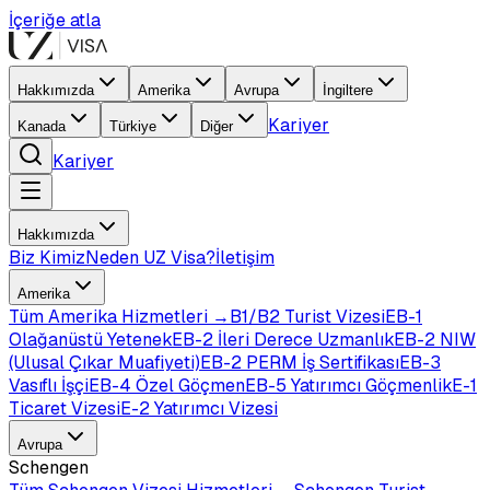
İçeriğe atla
Hakkımızda
Amerika
Avrupa
İngiltere
Kariyer
Kanada
Türkiye
Diğer
Kariyer
Hakkımızda
Biz Kimiz
Neden UZ Visa?
İletişim
Amerika
Tüm
Amerika
Hizmetleri →
B1/B2 Turist Vizesi
EB-1
Olağanüstü Yetenek
EB-2 İleri Derece Uzmanlık
EB-2 NIW
(Ulusal Çıkar Muafiyeti)
EB-2 PERM İş Sertifikası
EB-3
Vasıflı İşçi
EB-4 Özel Göçmen
EB-5 Yatırımcı Göçmenlik
E-1
Ticaret Vizesi
E-2 Yatırımcı Vizesi
Avrupa
Schengen