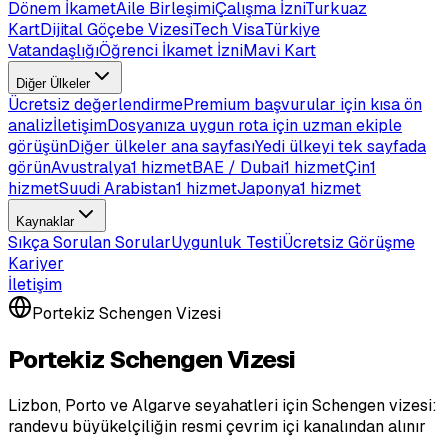
Dönem İkamet
Aile Birleşimi
Çalışma İzni
Turkuaz
Kart
Dijital Göçebe Vizesi
Tech Visa
Türkiye
Vatandaşlığı
Öğrenci İkamet İzni
Mavi Kart
Diğer Ülkeler
Ücretsiz değerlendirme
Premium başvurular için kısa ön
analiz
İletişim
Dosyanıza uygun rota için uzman ekiple
görüşün
Diğer ülkeler ana sayfası
Yedi ülkeyi tek sayfada
görün
Avustralya
1 hizmet
BAE / Dubai
1 hizmet
Çin
1
hizmet
Suudi Arabistan
1 hizmet
Japonya
1 hizmet
Kaynaklar
Sıkça Sorulan Sorular
Uygunluk Testi
Ücretsiz Görüşme
Kariyer
İletişim
Portekiz Schengen Vizesi
Portekiz Schengen Vizesi
Lizbon, Porto ve Algarve seyahatleri için Schengen vizesi:
randevu büyükelçiliğin resmi çevrim içi kanalından alınır