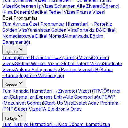
Tüm
Schengen Vizesi
Hizmetleri →
Schengen Turist
Vizesi
Schengen İş Vizesi
Schengen Aile Ziyareti
Öğrenci
(Kısa Dönem)
Medikal Tedavi Vizesi
Fransa Vizesi
Özel Programlar
Tüm
Avrupa Özel Programlar
Hizmetleri →
Portekiz
Golden Visa
Yunanistan Golden Visa
Portekiz D8 Dijital
Nomad
İspanya Dijital Nomad
Almanya'da Eğitim
Danışmanlığı
İngiltere
Tüm
İngiltere
Hizmetleri →
Ziyaretçi Vizesi
Öğrenci
Vizesi
Skilled Worker Vizesi
Global Talent Vizesi
Graduate
Vizesi
Ankara Anlaşması
Eş/Partner Vizesi
ILR (Kalıcı
Oturma)
İngiltere Vatandaşlığı
Kanada
Tüm
Kanada
Hizmetleri →
Ziyaretçi Vizesi (TRV)
Öğrenci
İzni
Çalışma İzni
Express Entry
Aile Sponsorluğu
PGWP
(Mezuniyet Sonrası)
Start-Up Visa
Eyalet Aday Programı
(PNP)
Süper Vize
eTA Elektronik Onay
Türkiye
Tüm
Türkiye
Hizmetleri →
Kısa Dönem İkamet
Uzun