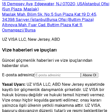
18 Dempsey Ave, Edgewater, NJ 07020, USA
İstanbul Ofisi
(Sun Plaza, Maslak)
Maslak Mah. Bilim Sk. No:5 Sun Plaza Kat:19 D:45,
34398 Sarıyer/İstanbul
Bursa Ofisi (Buttim Plaza)
Altınova Mah. Fuar Cad. Buttim Plaza Kat:11,
Osmangazi/Bursa
UZ VISA LLC, New Jersey, ABD
Vize haberleri ve ipuçları
Güncel göçmenlik haberleri ve vize ipuçlarından
haberdar olun.
E-posta adresiniz
Abone Ol
Yasal Uyarı:
UZ VISA LLC, ABD New Jersey eyaletinde
kayıtlı bir göçmenlik danışmanlık şirketidir. UZ VISA bir
hukuk bürosu değildir ve hukuki temsil hizmeti vermez.
Vize onayı hiçbir koşulda garanti edilmez; onay kararı
yalnızca ilgili ülkenin yetkili makamına aittir. UZ VISA,
başvuru dosyanızın düzenli, tutarlı ve resmi beklentilerle