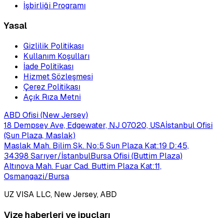
İşbirliği Programı
Yasal
Gizlilik Politikası
Kullanım Koşulları
İade Politikası
Hizmet Sözleşmesi
Çerez Politikası
Açık Rıza Metni
ABD Ofisi (New Jersey)
18 Dempsey Ave, Edgewater, NJ 07020, USA
İstanbul Ofisi
(Sun Plaza, Maslak)
Maslak Mah. Bilim Sk. No:5 Sun Plaza Kat:19 D:45,
34398 Sarıyer/İstanbul
Bursa Ofisi (Buttim Plaza)
Altınova Mah. Fuar Cad. Buttim Plaza Kat:11,
Osmangazi/Bursa
UZ VISA LLC, New Jersey, ABD
Vize haberleri ve ipuçları