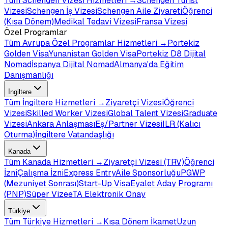
Tüm
Schengen Vizesi
Hizmetleri →
Schengen Turist
Vizesi
Schengen İş Vizesi
Schengen Aile Ziyareti
Öğrenci
(Kısa Dönem)
Medikal Tedavi Vizesi
Fransa Vizesi
Özel Programlar
Tüm
Avrupa Özel Programlar
Hizmetleri →
Portekiz
Golden Visa
Yunanistan Golden Visa
Portekiz D8 Dijital
Nomad
İspanya Dijital Nomad
Almanya'da Eğitim
Danışmanlığı
İngiltere
Tüm
İngiltere
Hizmetleri →
Ziyaretçi Vizesi
Öğrenci
Vizesi
Skilled Worker Vizesi
Global Talent Vizesi
Graduate
Vizesi
Ankara Anlaşması
Eş/Partner Vizesi
ILR (Kalıcı
Oturma)
İngiltere Vatandaşlığı
Kanada
Tüm
Kanada
Hizmetleri →
Ziyaretçi Vizesi (TRV)
Öğrenci
İzni
Çalışma İzni
Express Entry
Aile Sponsorluğu
PGWP
(Mezuniyet Sonrası)
Start-Up Visa
Eyalet Aday Programı
(PNP)
Süper Vize
eTA Elektronik Onay
Türkiye
Tüm
Türkiye
Hizmetleri →
Kısa Dönem İkamet
Uzun