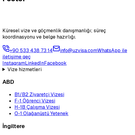
Küresel vize ve göçmenlik danışmanlığı; süreç
koordinasyonu ve belge hazırlığı.
+90 533 438 73 14
info@uzvisa.com
WhatsApp ile
iletişime geç
Instagram
LinkedIn
Facebook
Vize hizmetleri
ABD
B1/B2 Ziyaretçi Vizesi
F-1 Öğrenci Vizesi
H-1B Çalışma Vizesi
O-1 Olağanüstü Yetenek
İngiltere