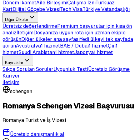
Dönem İkamet
Aile Birleşimi
Çalışma İzni
Turkuaz
Kart
Dijital Göçebe Vizesi
Tech Visa
Türkiye Vatandaşlığı
Diğer Ülkeler
Ücretsiz değerlendirme
Premium başvurular için kısa ön
analiz
İletişim
Dosyanıza uygun rota için uzman ekiple
görüşün
Diğer ülkeler ana sayfası
Yedi ülkeyi tek sayfada
görün
Avustralya
1 hizmet
BAE / Dubai
1 hizmet
Çin
1
hizmet
Suudi Arabistan
1 hizmet
Japonya
1 hizmet
Kaynaklar
Sıkça Sorulan Sorular
Uygunluk Testi
Ücretsiz Görüşme
Kariyer
İletişim
schengen
Romanya Schengen Vizesi Başvurusu
Romanya Turist ve İş Vizesi
Ücretsiz danışmanlık al