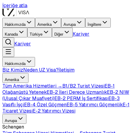
İçeriğe atla
Hakkımızda
Amerika
Avrupa
İngiltere
Kariyer
Kanada
Türkiye
Diğer
Kariyer
Hakkımızda
Biz Kimiz
Neden UZ Visa?
İletişim
Amerika
Tüm
Amerika
Hizmetleri →
B1/B2 Turist Vizesi
EB-1
Olağanüstü Yetenek
EB-2 İleri Derece Uzmanlık
EB-2 NIW
(Ulusal Çıkar Muafiyeti)
EB-2 PERM İş Sertifikası
EB-3
Vasıflı İşçi
EB-4 Özel Göçmen
EB-5 Yatırımcı Göçmenlik
E-1
Ticaret Vizesi
E-2 Yatırımcı Vizesi
Avrupa
Schengen