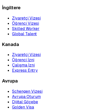
İngiltere
Ziyaretçi Vizesi
Öğrenci Vizesi
Skilled Worker
Global Talent
Kanada
Ziyaretçi Vizesi
Öğrenci İzni
Çalışma İzni
Express Entry
Avrupa
Schengen Vizesi
Avrupa Oturum
Dijital Göçebe
Golden Visa