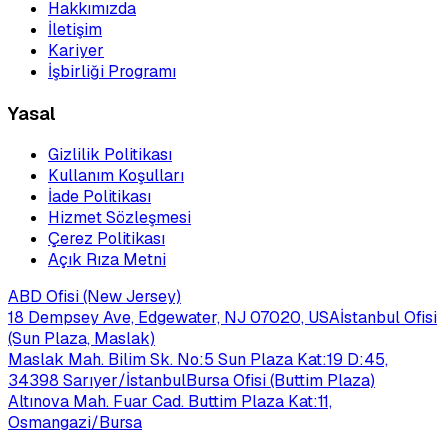
Hakkımızda
İletişim
Kariyer
İşbirliği Programı
Yasal
Gizlilik Politikası
Kullanım Koşulları
İade Politikası
Hizmet Sözleşmesi
Çerez Politikası
Açık Rıza Metni
ABD Ofisi (New Jersey)
18 Dempsey Ave, Edgewater, NJ 07020, USA
İstanbul Ofisi
(Sun Plaza, Maslak)
Maslak Mah. Bilim Sk. No:5 Sun Plaza Kat:19 D:45,
34398 Sarıyer/İstanbul
Bursa Ofisi (Buttim Plaza)
Altınova Mah. Fuar Cad. Buttim Plaza Kat:11,
Osmangazi/Bursa