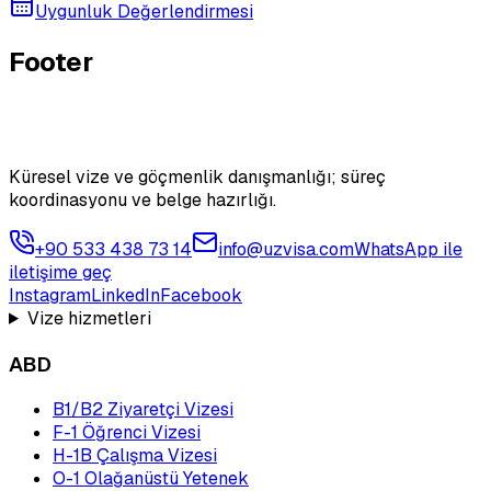
Uygunluk Değerlendirmesi
Footer
Küresel vize ve göçmenlik danışmanlığı; süreç
koordinasyonu ve belge hazırlığı.
+90 533 438 73 14
info@uzvisa.com
WhatsApp ile
iletişime geç
Instagram
LinkedIn
Facebook
Vize hizmetleri
ABD
B1/B2 Ziyaretçi Vizesi
F-1 Öğrenci Vizesi
H-1B Çalışma Vizesi
O-1 Olağanüstü Yetenek