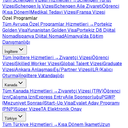
Tüm
Schengen Vizesi
Hizmetleri →
Schengen Turist
Vizesi
Schengen İş Vizesi
Schengen Aile Ziyareti
Öğrenci
(Kısa Dönem)
Medikal Tedavi Vizesi
Fransa Vizesi
Özel Programlar
Tüm
Avrupa Özel Programlar
Hizmetleri →
Portekiz
Golden Visa
Yunanistan Golden Visa
Portekiz D8 Dijital
Nomad
İspanya Dijital Nomad
Almanya'da Eğitim
Danışmanlığı
İngiltere
Tüm
İngiltere
Hizmetleri →
Ziyaretçi Vizesi
Öğrenci
Vizesi
Skilled Worker Vizesi
Global Talent Vizesi
Graduate
Vizesi
Ankara Anlaşması
Eş/Partner Vizesi
ILR (Kalıcı
Oturma)
İngiltere Vatandaşlığı
Kanada
Tüm
Kanada
Hizmetleri →
Ziyaretçi Vizesi (TRV)
Öğrenci
İzni
Çalışma İzni
Express Entry
Aile Sponsorluğu
PGWP
(Mezuniyet Sonrası)
Start-Up Visa
Eyalet Aday Programı
(PNP)
Süper Vize
eTA Elektronik Onay
Türkiye
Tüm
Türkiye
Hizmetleri →
Kısa Dönem İkamet
Uzun