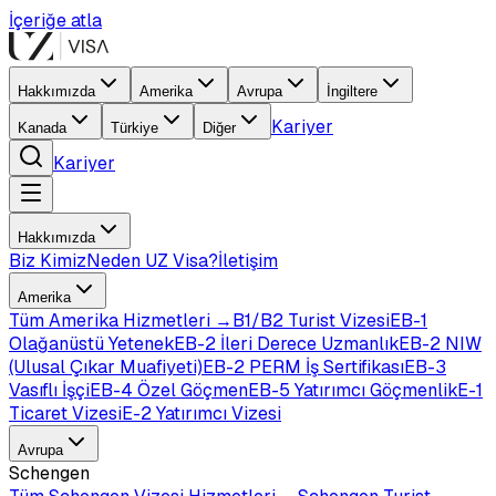
İçeriğe atla
Hakkımızda
Amerika
Avrupa
İngiltere
Kariyer
Kanada
Türkiye
Diğer
Kariyer
Hakkımızda
Biz Kimiz
Neden UZ Visa?
İletişim
Amerika
Tüm
Amerika
Hizmetleri →
B1/B2 Turist Vizesi
EB-1
Olağanüstü Yetenek
EB-2 İleri Derece Uzmanlık
EB-2 NIW
(Ulusal Çıkar Muafiyeti)
EB-2 PERM İş Sertifikası
EB-3
Vasıflı İşçi
EB-4 Özel Göçmen
EB-5 Yatırımcı Göçmenlik
E-1
Ticaret Vizesi
E-2 Yatırımcı Vizesi
Avrupa
Schengen