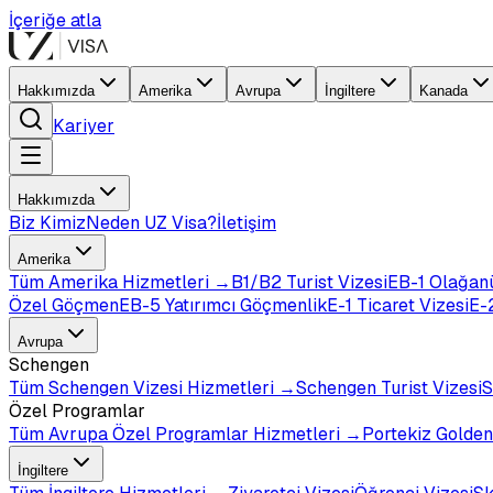
İçeriğe atla
Hakkımızda
Amerika
Avrupa
İngiltere
Kanada
Kariyer
Hakkımızda
Biz Kimiz
Neden UZ Visa?
İletişim
Amerika
Tüm
Amerika
Hizmetleri →
B1/B2 Turist Vizesi
EB-1 Olağan
Özel Göçmen
EB-5 Yatırımcı Göçmenlik
E-1 Ticaret Vizesi
E-2
Avrupa
Schengen
Tüm
Schengen Vizesi
Hizmetleri →
Schengen Turist Vizesi
S
Özel Programlar
Tüm
Avrupa Özel Programlar
Hizmetleri →
Portekiz Golden
İngiltere