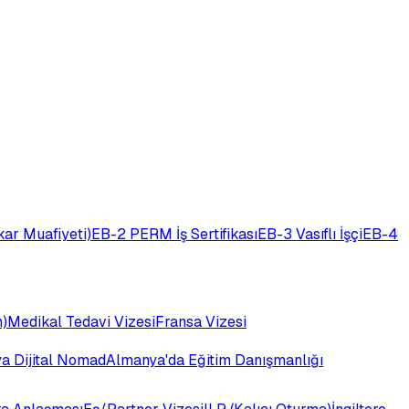
ar Muafiyeti)
EB-2 PERM İş Sertifikası
EB-3 Vasıflı İşçi
EB-4
)
Medikal Tedavi Vizesi
Fransa Vizesi
ya Dijital Nomad
Almanya'da Eğitim Danışmanlığı