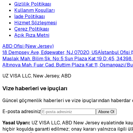
Gizlilik Politikası
Kullanım Koşulları
İade Politikası
Hizmet Sözleşmesi
Çerez Politikası
Açık Rıza Metni
ABD Ofisi (New Jersey)
18 Dempsey Ave, Edgewater, NJ 07020, USA
İstanbul Ofisi
Maslak Mah. Bilim Sk. No:5 Sun Plaza Kat:19 D:45, 34398 
Altınova Mah. Fuar Cad. Buttim Plaza Kat:11, Osmangazi/Bu
UZ VISA LLC, New Jersey, ABD
Vize haberleri ve ipuçları
Güncel göçmenlik haberleri ve vize ipuçlarından haberdar 
E-posta adresiniz
Abone Ol
Yasal Uyarı:
UZ VISA LLC, ABD New Jersey eyaletinde kayıtl
hiçbir koşulda garanti edilmez; onay kararı yalnızca ilgili 