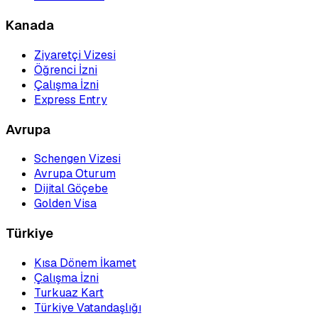
Kanada
Ziyaretçi Vizesi
Öğrenci İzni
Çalışma İzni
Express Entry
Avrupa
Schengen Vizesi
Avrupa Oturum
Dijital Göçebe
Golden Visa
Türkiye
Kısa Dönem İkamet
Çalışma İzni
Turkuaz Kart
Türkiye Vatandaşlığı