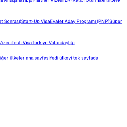
a Anlaşması
Eş/Partner Vizesi
ILR (Kalıcı Oturma)
İngiltere
t Sonrası)
Start-Up Visa
Eyalet Aday Programı (PNP)
Süper
Vizesi
Tech Visa
Türkiye Vatandaşlığı
iğer ülkeler ana sayfası
Yedi ülkeyi tek sayfada