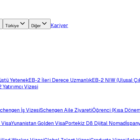
Kariyer
Türkiye
Diğer
üstü Yetenek
EB-2 İleri Derece Uzmanlık
EB-2 NIW (Ulusal Çık
 Yatırımcı Vizesi
chengen İş Vizesi
Schengen Aile Ziyareti
Öğrenci (Kısa Dönem
 Visa
Yunanistan Golden Visa
Portekiz D8 Dijital Nomad
İspan