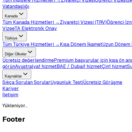
Tüm
İngiltere
Hizmetleri →
Ziyaretçi Vizesi
Öğrenci Vizesi
Sk
Vatandaşlığı
Kanada
Tüm
Kanada
Hizmetleri →
Ziyaretçi Vizesi (TRV)
Öğrenci İzn
Vize
eTA Elektronik Onay
Türkiye
Tüm
Türkiye
Hizmetleri →
Kısa Dönem İkamet
Uzun Dönem 
Diğer Ülkeler
Ücretsiz değerlendirme
Premium başvurular için kısa ön an
görün
Avustralya
1 hizmet
BAE / Dubai
1 hizmet
Çin
1 hizmet
Su
Kaynaklar
Sıkça Sorulan Sorular
Uygunluk Testi
Ücretsiz Görüşme
Kariyer
İletişim
Yükleniyor...
Footer