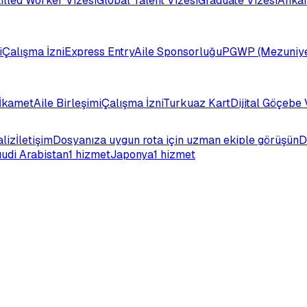
illed Worker Vizesi
Global Talent Vizesi
Graduate Vizesi
Ankar
i
Çalışma İzni
Express Entry
Aile Sponsorluğu
PGWP (Mezuniye
İkamet
Aile Birleşimi
Çalışma İzni
Turkuaz Kart
Dijital Göçebe 
aliz
İletişim
Dosyanıza uygun rota için uzman ekiple görüşün
D
udi Arabistan
1 hizmet
Japonya
1 hizmet