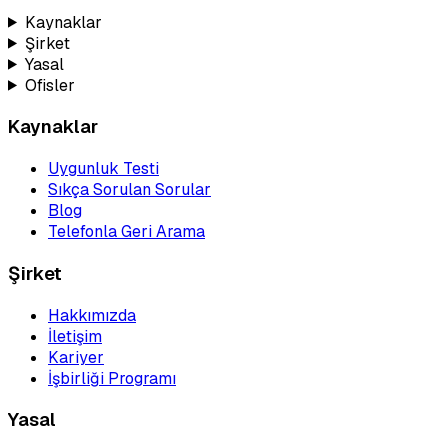
Kaynaklar
Şirket
Yasal
Ofisler
Kaynaklar
Uygunluk Testi
Sıkça Sorulan Sorular
Blog
Telefonla Geri Arama
Şirket
Hakkımızda
İletişim
Kariyer
İşbirliği Programı
Yasal