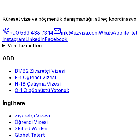
Küresel vize ve göçmenlik danışmanlığı; süreç koordinasyon
+90 533 438 73 14
info@uzvisa.com
WhatsApp ile ile
Instagram
LinkedIn
Facebook
Vize hizmetleri
ABD
B1/B2 Ziyaretçi Vizesi
F-1 Öğrenci Vizesi
H-1B Çalışma Vizesi
O-1 Olağanüstü Yetenek
İngiltere
Ziyaretçi Vizesi
Öğrenci Vizesi
Skilled Worker
Global Talent