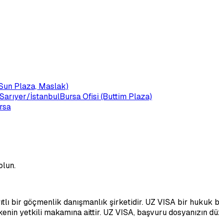
 (Sun Plaza, Maslak)
Sarıyer/İstanbul
Bursa Ofisi (Buttim Plaza)
rsa
olun.
ı bir göçmenlik danışmanlık şirketidir. UZ VISA bir hukuk b
ülkenin yetkili makamına aittir. UZ VISA, başvuru dosyanızın d