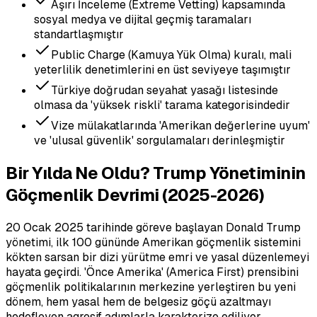
Aşırı İnceleme (Extreme Vetting) kapsamında
sosyal medya ve dijital geçmiş taramaları
standartlaşmıştır
Public Charge (Kamuya Yük Olma) kuralı, mali
yeterlilik denetimlerini en üst seviyeye taşımıştır
Türkiye doğrudan seyahat yasağı listesinde
olmasa da 'yüksek riskli' tarama kategorisindedir
Vize mülakatlarında 'Amerikan değerlerine uyum'
ve 'ulusal güvenlik' sorgulamaları derinleşmiştir
Bir Yılda Ne Oldu? Trump Yönetiminin
Göçmenlik Devrimi (2025-2026)
20 Ocak 2025 tarihinde göreve başlayan Donald Trump
yönetimi, ilk 100 gününde Amerikan göçmenlik sistemini
kökten sarsan bir dizi yürütme emri ve yasal düzenlemeyi
hayata geçirdi. 'Önce Amerika' (America First) prensibini
göçmenlik politikalarının merkezine yerleştiren bu yeni
dönem, hem yasal hem de belgesiz göçü azaltmayı
hedefleyen agresif adımlarla karakterize ediliyor.