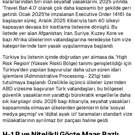
kararlarından biri olan seyahat yasaklarını, 2025 yılında
'Travel Ban 4.0' olarak çok daha kapsamlı bir şekilde geri
getirdi. Ocak 2025'te imzalanan Executive Order 14161 ile
başlayan süreç, Aralık 2025 itibarıyla tam 40 ülkeyi
kapsayan devasa bir kısıtlama listesine dönüştü. Bu
listede yer alan Afganistan, İran, Suriye, Kuzey Kore ve
bazı Afrika ülkelerinin vatandaşlarına neredeyse tüm vize
kategorilerinde tam yasak uygulanmaya başlandı.
Türkiye bu listenin içinde doğrudan yer almasa da, 'High
Risk Region' (Yüksek Riskli Bölge) tanımı genişletildiği için
Türkiye'den yapılan başvurular daha uzun süren idari
işlemlere (Administrative Processing - 221g) tabi
tutulmaya başlandı. Özellikle üçüncü ülkeler üzerinden
ABD vizesine başvuran Türk vatandaşları, bu bölgesel
güvenlik yasaklarının yarattığı bürokratik engellerle daha
sık karşılaşır oldu. 2026 başı itibarıyla, seyahat yasakları
kapsamında olmayan ülkelerden gelenlerin bile 'sosyal
medya geçmişi' ve 'dijital ayak izi' taramaları standart vize
mülakatlarının ayrılmaz bir parçası haline geldi.
H-1B ve Nitelikli Göçte Maaş Bazlı