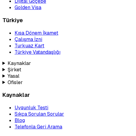
Dijital Göçebe
Golden Visa
Türkiye
Kısa Dönem İkamet
Çalışma İzni
Turkuaz Kart
Türkiye Vatandaşlığı
Kaynaklar
Şirket
Yasal
Ofisler
Kaynaklar
Uygunluk Testi
Sıkça Sorulan Sorular
Blog
Telefonla Geri Arama