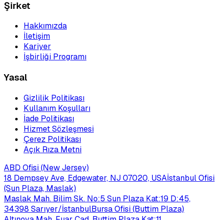
Şirket
Hakkımızda
İletişim
Kariyer
İşbirliği Programı
Yasal
Gizlilik Politikası
Kullanım Koşulları
İade Politikası
Hizmet Sözleşmesi
Çerez Politikası
Açık Rıza Metni
ABD Ofisi (New Jersey)
18 Dempsey Ave, Edgewater, NJ 07020, USA
İstanbul Ofisi
(Sun Plaza, Maslak)
Maslak Mah. Bilim Sk. No:5 Sun Plaza Kat:19 D:45,
34398 Sarıyer/İstanbul
Bursa Ofisi (Buttim Plaza)
Altınova Mah. Fuar Cad. Buttim Plaza Kat:11,