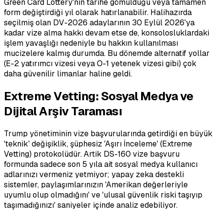
Green Card Lottery'nin tarihe gömüldüğü veya tamamen
form değiştirdiği yıl olarak hatırlanabilir. Halihazırda
seçilmiş olan DV-2026 adaylarının 30 Eylül 2026'ya
kadar vize alma hakkı devam etse de, konsolosluklardaki
işlem yavaşlığı nedeniyle bu hakkın kullanılması
mucizelere kalmış durumda. Bu dönemde alternatif yollar
(E-2 yatırımcı vizesi veya O-1 yetenek vizesi gibi) çok
daha güvenilir limanlar haline geldi.
Extreme Vetting: Sosyal Medya ve
Dijital Arşiv Taraması
Trump yönetiminin vize başvurularında getirdiği en büyük
'teknik' değişiklik, şüphesiz 'Aşırı İnceleme' (Extreme
Vetting) protokolüdür. Artik DS-160 vize başvuru
formunda sadece son 5 yıla ait sosyal medya kullanıcı
adlarınızı vermeniz yetmiyor; yapay zeka destekli
sistemler, paylaşımlarınızın 'Amerikan değerleriyle
uyumlu olup olmadığını' ve 'ulusal güvenlik riski taşıyıp
taşımadığınızı' saniyeler içinde analiz edebiliyor.