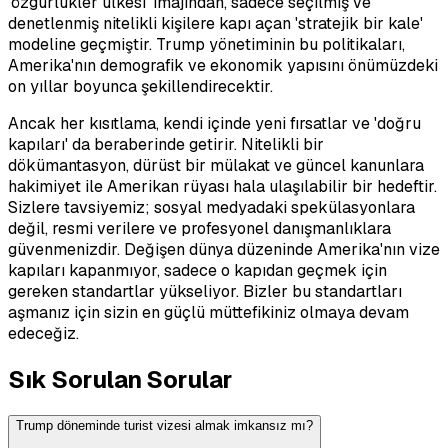
'özgürlükler ülkesi' imajından, sadece seçilmiş ve
denetlenmiş nitelikli kişilere kapı açan 'stratejik bir kale'
modeline geçmiştir. Trump yönetiminin bu politikaları,
Amerika'nın demografik ve ekonomik yapısını önümüzdeki
on yıllar boyunca şekillendirecektir.
Ancak her kısıtlama, kendi içinde yeni fırsatlar ve 'doğru
kapıları' da beraberinde getirir. Nitelikli bir
dökümantasyon, dürüst bir mülakat ve güncel kanunlara
hakimiyet ile Amerikan rüyası hala ulaşılabilir bir hedeftir.
Sizlere tavsiyemiz; sosyal medyadaki spekülasyonlara
değil, resmi verilere ve profesyonel danışmanlıklara
güvenmenizdir. Değişen dünya düzeninde Amerika'nın vize
kapıları kapanmıyor, sadece o kapıdan geçmek için
gereken standartlar yükseliyor. Bizler bu standartları
aşmanız için sizin en güçlü müttefikiniz olmaya devam
edeceğiz.
Sık Sorulan Sorular
Trump döneminde turist vizesi almak imkansız mı?