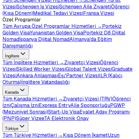
Tüm
Schengen Vizesi
Hizmetleri →
Schengen Turist
Vizesi
Schengen İş Vizesi
Schengen Aile Ziyareti
Öğrenci
(Kısa Dönem)
Medikal Tedavi Vizesi
Fransa Vizesi
Özel Programlar
Tüm
Avrupa Özel Programlar
Hizmetleri →
Portekiz
Golden Visa
Yunanistan Golden Visa
Portekiz D8 Dijital
Nomad
İspanya Dijital Nomad
Almanya'da Eğitim
Danışmanlığı
İngiltere
Tüm
İngiltere
Hizmetleri →
Ziyaretçi Vizesi
Öğrenci
Vizesi
Skilled Worker Vizesi
Global Talent Vizesi
Graduate
Vizesi
Ankara Anlaşması
Eş/Partner Vizesi
ILR (Kalıcı
Oturma)
İngiltere Vatandaşlığı
Kanada
Tüm
Kanada
Hizmetleri →
Ziyaretçi Vizesi (TRV)
Öğrenci
İzni
Çalışma İzni
Express Entry
Aile Sponsorluğu
PGWP
(Mezuniyet Sonrası)
Start-Up Visa
Eyalet Aday Programı
(PNP)
Süper Vize
eTA Elektronik Onay
Türkiye
Tüm
Türkiye
Hizmetleri →
Kısa Dönem İkamet
Uzun