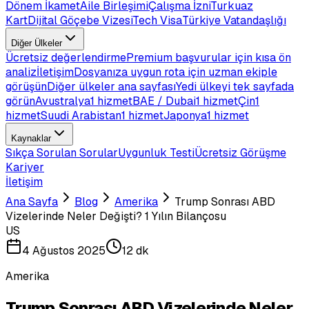
Dönem İkamet
Aile Birleşimi
Çalışma İzni
Turkuaz
Kart
Dijital Göçebe Vizesi
Tech Visa
Türkiye Vatandaşlığı
Diğer Ülkeler
Ücretsiz değerlendirme
Premium başvurular için kısa ön
analiz
İletişim
Dosyanıza uygun rota için uzman ekiple
görüşün
Diğer ülkeler ana sayfası
Yedi ülkeyi tek sayfada
görün
Avustralya
1 hizmet
BAE / Dubai
1 hizmet
Çin
1
hizmet
Suudi Arabistan
1 hizmet
Japonya
1 hizmet
Kaynaklar
Sıkça Sorulan Sorular
Uygunluk Testi
Ücretsiz Görüşme
Kariyer
İletişim
Ana Sayfa
Blog
Amerika
Trump Sonrası ABD
Vizelerinde Neler Değişti? 1 Yılın Bilançosu
US
4 Ağustos 2025
12 dk
Amerika
Trump Sonrası ABD Vizelerinde Neler