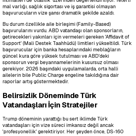
ihtimalleri de 'olasılık' üzerinden değerlendiriliyor. Yeterli
mal varlığı, sağlık sigortası ve iş garantisi olmayan
başvurucuların vize şansı dramatik şekilde azaldı.
Bu durum özellikle aile birleşimi (Family-Based)
başvurularını vurdu. ABD vatandaşı olan sponsorların,
getirecekleri yakınları için vermeleri gereken 'Affidavit of
Support' (Mali Destek Taahhüdü) limitleri yükseltildi. Türk
başvurucular için banka hesaplarındaki meblağların
güncel kura göre yüksek tutulması ve ABD'deki
sponsorun vergi beyannamelerinin kusursuz olması
gerekiyor. 2026 başındaki uygulamalarda, orta halli
ailelerin bile Public Charge engeline takıldığına dair
raporlar artış göstermektedir.
Belirsizlik Döneminde Türk
Vatandaşları İçin Stratejiler
Trump döneminin yarattığı bu sert iklimde Türk
vatandaşları için vize süreci imkansız değil ancak
'profesyonellik' gerektiriyor. Her şeyden önce, DS-160