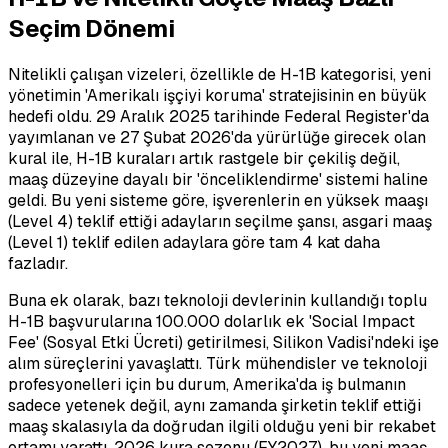
Seçim Dönemi
Nitelikli çalışan vizeleri, özellikle de H-1B kategorisi, yeni
yönetimin 'Amerikalı işçiyi koruma' stratejisinin en büyük
hedefi oldu. 29 Aralık 2025 tarihinde Federal Register'da
yayımlanan ve 27 Şubat 2026'da yürürlüğe girecek olan
kural ile, H-1B kuraları artık rastgele bir çekiliş değil,
maaş düzeyine dayalı bir 'önceliklendirme' sistemi haline
geldi. Bu yeni sisteme göre, işverenlerin en yüksek maaşı
(Level 4) teklif ettiği adayların seçilme şansı, asgari maaş
(Level 1) teklif edilen adaylara göre tam 4 kat daha
fazladır.
Buna ek olarak, bazı teknoloji devlerinin kullandığı toplu
H-1B başvurularına 100.000 dolarlık ek 'Social Impact
Fee' (Sosyal Etki Ücreti) getirilmesi, Silikon Vadisi'ndeki işe
alım süreçlerini yavaşlattı. Türk mühendisler ve teknoloji
profesyonelleri için bu durum, Amerika'da iş bulmanın
sadece yetenek değil, aynı zamanda şirketin teklif ettiği
maaş skalasıyla da doğrudan ilgili olduğu yeni bir rekabet
ortamı yarattı. 2026 kura sezonu (FY2027), bu yeni maaş