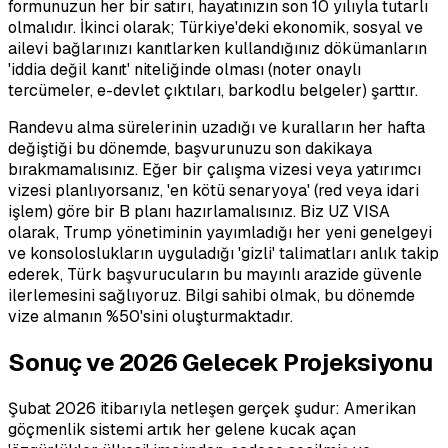
formunuzun her bir satırı, hayatınızın son 10 yılıyla tutarlı
olmalıdır. İkinci olarak; Türkiye'deki ekonomik, sosyal ve
ailevi bağlarınızı kanıtlarken kullandığınız dökümanların
'iddia değil kanıt' niteliğinde olması (noter onaylı
tercümeler, e-devlet çıktıları, barkodlu belgeler) şarttır.
Randevu alma sürelerinin uzadığı ve kuralların her hafta
değiştiği bu dönemde, başvurunuzu son dakikaya
bırakmamalısınız. Eğer bir çalışma vizesi veya yatırımcı
vizesi planlıyorsanız, 'en kötü senaryoya' (red veya idari
işlem) göre bir B planı hazırlamalısınız. Biz UZ VISA
olarak, Trump yönetiminin yayımladığı her yeni genelgeyi
ve konsoloslukların uyguladığı 'gizli' talimatları anlık takip
ederek, Türk başvurucuların bu mayınlı arazide güvenle
ilerlemesini sağlıyoruz. Bilgi sahibi olmak, bu dönemde
vize almanın %50'sini oluşturmaktadır.
Sonuç ve 2026 Gelecek Projeksiyonu
Şubat 2026 itibarıyla netleşen gerçek şudur: Amerikan
göçmenlik sistemi artık her gelene kucak açan