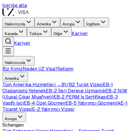
İçeriğe atla
Hakkımızda
Amerika
Avrupa
İngiltere
Kariyer
Kanada
Türkiye
Diğer
Kariyer
Hakkımızda
Biz Kimiz
Neden UZ Visa?
İletişim
Amerika
Tüm
Amerika
Hizmetleri →
B1/B2 Turist Vizesi
EB-1
Olağanüstü Yetenek
EB-2 İleri Derece Uzmanlık
EB-2 NIW
(Ulusal Çıkar Muafiyeti)
EB-2 PERM İş Sertifikası
EB-3
Vasıflı İşçi
EB-4 Özel Göçmen
EB-5 Yatırımcı Göçmenlik
E-1
Ticaret Vizesi
E-2 Yatırımcı Vizesi
Avrupa
Schengen