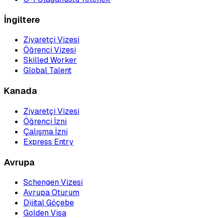
İngiltere
Ziyaretçi Vizesi
Öğrenci Vizesi
Skilled Worker
Global Talent
Kanada
Ziyaretçi Vizesi
Öğrenci İzni
Çalışma İzni
Express Entry
Avrupa
Schengen Vizesi
Avrupa Oturum
Dijital Göçebe
Golden Visa