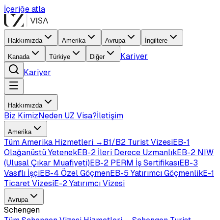
İçeriğe atla
Hakkımızda
Amerika
Avrupa
İngiltere
Kariyer
Kanada
Türkiye
Diğer
Kariyer
Hakkımızda
Biz Kimiz
Neden UZ Visa?
İletişim
Amerika
Tüm
Amerika
Hizmetleri →
B1/B2 Turist Vizesi
EB-1
Olağanüstü Yetenek
EB-2 İleri Derece Uzmanlık
EB-2 NIW
(Ulusal Çıkar Muafiyeti)
EB-2 PERM İş Sertifikası
EB-3
Vasıflı İşçi
EB-4 Özel Göçmen
EB-5 Yatırımcı Göçmenlik
E-1
Ticaret Vizesi
E-2 Yatırımcı Vizesi
Avrupa
Schengen