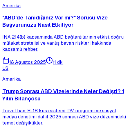
Amerika
"ABD'de Tanıdığınız Var mı?" Sorusu Vize
Başvurunuzu Nasıl Etkiliyor
INA 214(b) kapsamında ABD bağlantılarının etkisi, doğru
mülakat stratejisi ve yanlış beyan riskleri hakkında
kapsamlı rehber.
18 Ağustos 2025
11 dk
US
Amerika
Trump Sonrası ABD Vizelerinde Neler Değişti? 1
Yılın Bilançosu
Travel ban, H-1B kura sistemi, DV programı ve sosyal
medya denetimi dahil 2025 sonrası ABD vize düzenindeki
temel değişiklikler.