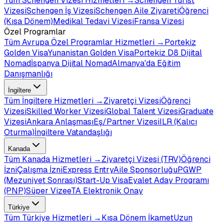
Tüm
Schengen Vizesi
Hizmetleri →
Schengen Turist
Vizesi
Schengen İş Vizesi
Schengen Aile Ziyareti
Öğrenci
(Kısa Dönem)
Medikal Tedavi Vizesi
Fransa Vizesi
Özel Programlar
Tüm
Avrupa Özel Programlar
Hizmetleri →
Portekiz
Golden Visa
Yunanistan Golden Visa
Portekiz D8 Dijital
Nomad
İspanya Dijital Nomad
Almanya'da Eğitim
Danışmanlığı
İngiltere
Tüm
İngiltere
Hizmetleri →
Ziyaretçi Vizesi
Öğrenci
Vizesi
Skilled Worker Vizesi
Global Talent Vizesi
Graduate
Vizesi
Ankara Anlaşması
Eş/Partner Vizesi
ILR (Kalıcı
Oturma)
İngiltere Vatandaşlığı
Kanada
Tüm
Kanada
Hizmetleri →
Ziyaretçi Vizesi (TRV)
Öğrenci
İzni
Çalışma İzni
Express Entry
Aile Sponsorluğu
PGWP
(Mezuniyet Sonrası)
Start-Up Visa
Eyalet Aday Programı
(PNP)
Süper Vize
eTA Elektronik Onay
Türkiye
Tüm
Türkiye
Hizmetleri →
Kısa Dönem İkamet
Uzun