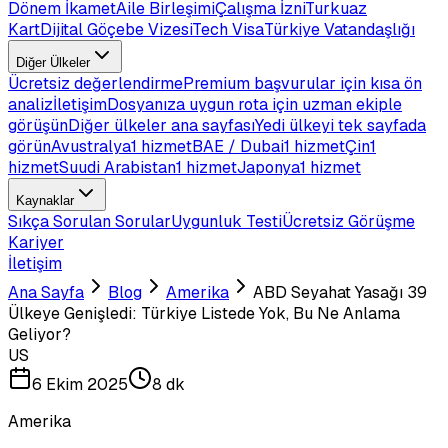
Dönem İkamet
Aile Birleşimi
Çalışma İzni
Turkuaz
Kart
Dijital Göçebe Vizesi
Tech Visa
Türkiye Vatandaşlığı
Diğer Ülkeler
Ücretsiz değerlendirme
Premium başvurular için kısa ön
analiz
İletişim
Dosyanıza uygun rota için uzman ekiple
görüşün
Diğer ülkeler ana sayfası
Yedi ülkeyi tek sayfada
görün
Avustralya
1 hizmet
BAE / Dubai
1 hizmet
Çin
1
hizmet
Suudi Arabistan
1 hizmet
Japonya
1 hizmet
Kaynaklar
Sıkça Sorulan Sorular
Uygunluk Testi
Ücretsiz Görüşme
Kariyer
İletişim
Ana Sayfa
Blog
Amerika
ABD Seyahat Yasağı 39
Ülkeye Genişledi: Türkiye Listede Yok, Bu Ne Anlama
Geliyor?
US
6 Ekim 2025
8 dk
Amerika