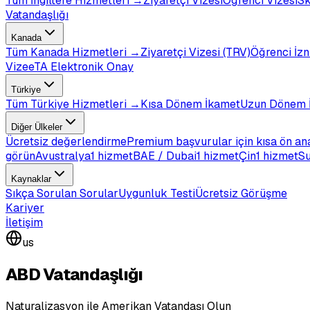
Tüm
İngiltere
Hizmetleri →
Ziyaretçi Vizesi
Öğrenci Vizesi
Sk
Vatandaşlığı
Kanada
Tüm
Kanada
Hizmetleri →
Ziyaretçi Vizesi (TRV)
Öğrenci İzn
Vize
eTA Elektronik Onay
Türkiye
Tüm
Türkiye
Hizmetleri →
Kısa Dönem İkamet
Uzun Dönem 
Diğer Ülkeler
Ücretsiz değerlendirme
Premium başvurular için kısa ön an
görün
Avustralya
1 hizmet
BAE / Dubai
1 hizmet
Çin
1 hizmet
Su
Kaynaklar
Sıkça Sorulan Sorular
Uygunluk Testi
Ücretsiz Görüşme
Kariyer
İletişim
us
ABD Vatandaşlığı
Naturalizasyon ile Amerikan Vatandaşı Olun