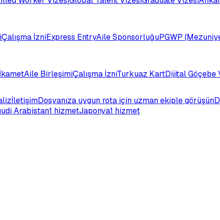
illed Worker Vizesi
Global Talent Vizesi
Graduate Vizesi
Ankar
i
Çalışma İzni
Express Entry
Aile Sponsorluğu
PGWP (Mezuniye
İkamet
Aile Birleşimi
Çalışma İzni
Turkuaz Kart
Dijital Göçebe 
aliz
İletişim
Dosyanıza uygun rota için uzman ekiple görüşün
D
udi Arabistan
1 hizmet
Japonya
1 hizmet