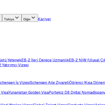
Kariyer
Türkiye
Diğer
üstü Yetenek
EB-2 İleri Derece Uzmanlık
EB-2 NIW (Ulusal Çık
 Yatırımcı Vizesi
chengen İş Vizesi
Schengen Aile Ziyareti
Öğrenci (Kısa Dönem
 Visa
Yunanistan Golden Visa
Portekiz D8 Dijital Nomad
İspan