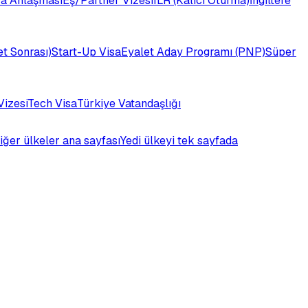
a Anlaşması
Eş/Partner Vizesi
ILR (Kalıcı Oturma)
İngiltere
t Sonrası)
Start-Up Visa
Eyalet Aday Programı (PNP)
Süper
Vizesi
Tech Visa
Türkiye Vatandaşlığı
iğer ülkeler ana sayfası
Yedi ülkeyi tek sayfada