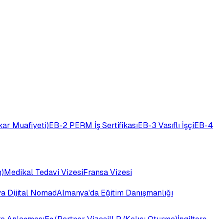
ar Muafiyeti)
EB-2 PERM İş Sertifikası
EB-3 Vasıflı İşçi
EB-4
)
Medikal Tedavi Vizesi
Fransa Vizesi
ya Dijital Nomad
Almanya'da Eğitim Danışmanlığı