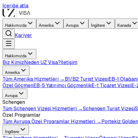
İçeriğe atla
Hakkımızda
Amerika
Avrupa
İngiltere
Kanada
Kariyer
Hakkımızda
Biz Kimiz
Neden UZ Visa?
İletişim
Amerika
Tüm
Amerika
Hizmetleri →
B1/B2 Turist Vizesi
EB-1 Olağan
Özel Göçmen
EB-5 Yatırımcı Göçmenlik
E-1 Ticaret Vizesi
E-2
Avrupa
Schengen
Tüm
Schengen Vizesi
Hizmetleri →
Schengen Turist Vizesi
S
Özel Programlar
Tüm
Avrupa Özel Programlar
Hizmetleri →
Portekiz Golden
İngiltere