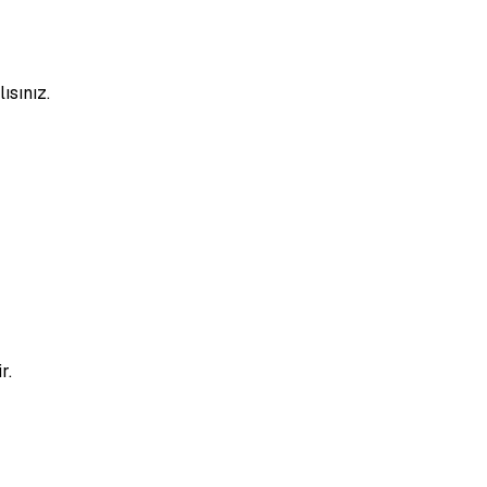
lısınız.
r.