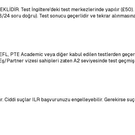
KLİDİR. Test İngiltere'deki test merkezlerinde yapılır (£50). 
(18/24 soru doğru). Test sonucu geçerlidir ve tekrar alınmasın
TOEFL, PTE Academic veya diğer kabul edilen testlerden geçerl
Eş/Partner vizesi sahipleri zaten A2 seviyesinde test geçmiş o
r. Ciddi suçlar ILR başvurunuzu engelleyebilir. Gerekirse suç k