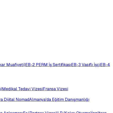
ar Muafiyeti)
EB-2 PERM İş Sertifikası
EB-3 Vasıflı İşçi
EB-4
)
Medikal Tedavi Vizesi
Fransa Vizesi
ya Dijital Nomad
Almanya'da Eğitim Danışmanlığı