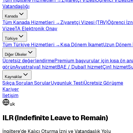
Tüm
İngiltere
Hizmetleri →
Ziyaretçi Vizesi
Öğrenci Vizesi
Sk
Vatandaşlığı
Kanada
Tüm
Kanada
Hizmetleri →
Ziyaretçi Vizesi (TRV)
Öğrenci İzn
Vize
eTA Elektronik Onay
Türkiye
Tüm
Türkiye
Hizmetleri →
Kısa Dönem İkamet
Uzun Dönem 
Diğer Ülkeler
Ücretsiz değerlendirme
Premium başvurular için kısa ön an
görün
Avustralya
1 hizmet
BAE / Dubai
1 hizmet
Çin
1 hizmet
Su
Kaynaklar
Sıkça Sorulan Sorular
Uygunluk Testi
Ücretsiz Görüşme
Kariyer
İletişim
uk
ILR (Indefinite Leave to Remain)
İngiltere'de Kalıcı Oturma İzni ve Vatandaşlık Yolu