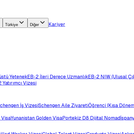
Kariyer
Türkiye
Diğer
üstü Yetenek
EB-2 İleri Derece Uzmanlık
EB-2 NIW (Ulusal Çık
 Yatırımcı Vizesi
chengen İş Vizesi
Schengen Aile Ziyareti
Öğrenci (Kısa Dönem
 Visa
Yunanistan Golden Visa
Portekiz D8 Dijital Nomad
İspan