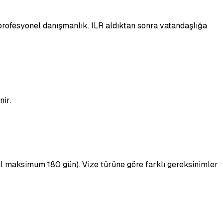
a profesyonel danışmanlık. ILR aldıktan sonra vatandaşlığa
nir.
 yıl maksimum 180 gün). Vize türüne göre farklı gereksinimler