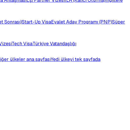
a Anlaşması
Eş/Partner Vizesi
ILR (Kalıcı Oturma)
İngiltere
t Sonrası)
Start-Up Visa
Eyalet Aday Programı (PNP)
Süper
Vizesi
Tech Visa
Türkiye Vatandaşlığı
iğer ülkeler ana sayfası
Yedi ülkeyi tek sayfada