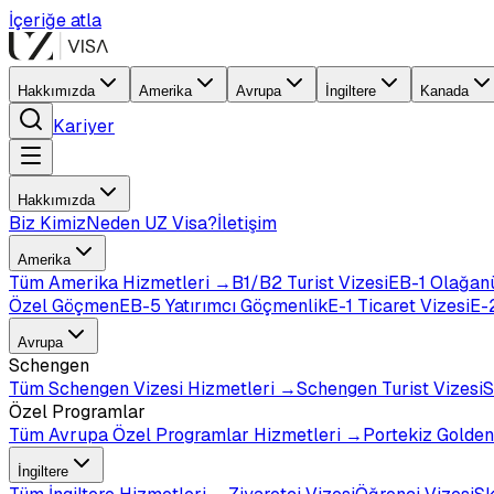
İçeriğe atla
Hakkımızda
Amerika
Avrupa
İngiltere
Kanada
Kariyer
Hakkımızda
Biz Kimiz
Neden UZ Visa?
İletişim
Amerika
Tüm
Amerika
Hizmetleri →
B1/B2 Turist Vizesi
EB-1 Olağan
Özel Göçmen
EB-5 Yatırımcı Göçmenlik
E-1 Ticaret Vizesi
E-2
Avrupa
Schengen
Tüm
Schengen Vizesi
Hizmetleri →
Schengen Turist Vizesi
S
Özel Programlar
Tüm
Avrupa Özel Programlar
Hizmetleri →
Portekiz Golden
İngiltere