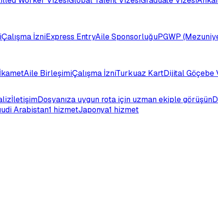
illed Worker Vizesi
Global Talent Vizesi
Graduate Vizesi
Ankar
i
Çalışma İzni
Express Entry
Aile Sponsorluğu
PGWP (Mezuniye
İkamet
Aile Birleşimi
Çalışma İzni
Turkuaz Kart
Dijital Göçebe 
aliz
İletişim
Dosyanıza uygun rota için uzman ekiple görüşün
D
udi Arabistan
1 hizmet
Japonya
1 hizmet