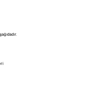
şağıdadır.
eri