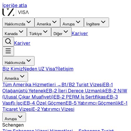
İçeriğe atla
Hakkımızda
Amerika
Avrupa
İngiltere
Kariyer
Kanada
Türkiye
Diğer
Kariyer
Hakkımızda
Biz Kimiz
Neden UZ Visa?
İletişim
Amerika
Tüm
Amerika
Hizmetleri →
B1/B2 Turist Vizesi
EB-1
Olağanüstü Yetenek
EB-2 İleri Derece Uzmanlık
EB-2 NIW
(Ulusal Çıkar Muafiyeti)
EB-2 PERM İş Sertifikası
EB-3
Vasıflı İşçi
EB-4 Özel Göçmen
EB-5 Yatırımcı Göçmenlik
E-1
Ticaret Vizesi
E-2 Yatırımcı Vizesi
Avrupa
Schengen