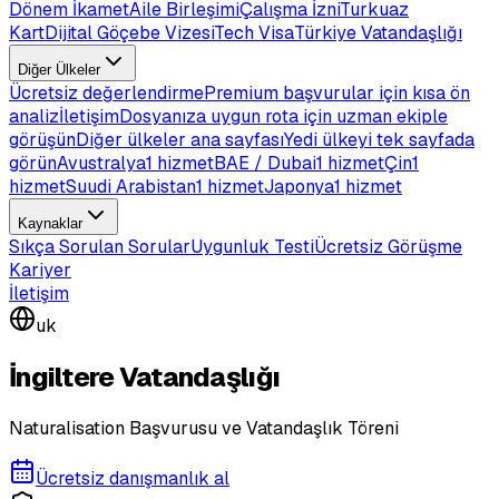
Dönem İkamet
Aile Birleşimi
Çalışma İzni
Turkuaz
Kart
Dijital Göçebe Vizesi
Tech Visa
Türkiye Vatandaşlığı
Diğer Ülkeler
Ücretsiz değerlendirme
Premium başvurular için kısa ön
analiz
İletişim
Dosyanıza uygun rota için uzman ekiple
görüşün
Diğer ülkeler ana sayfası
Yedi ülkeyi tek sayfada
görün
Avustralya
1 hizmet
BAE / Dubai
1 hizmet
Çin
1
hizmet
Suudi Arabistan
1 hizmet
Japonya
1 hizmet
Kaynaklar
Sıkça Sorulan Sorular
Uygunluk Testi
Ücretsiz Görüşme
Kariyer
İletişim
uk
İngiltere Vatandaşlığı
Naturalisation Başvurusu ve Vatandaşlık Töreni
Ücretsiz danışmanlık al