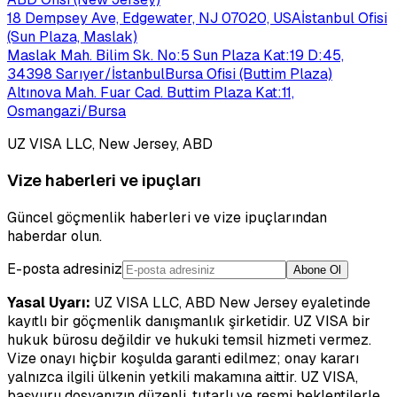
18 Dempsey Ave, Edgewater, NJ 07020, USA
İstanbul Ofisi
(Sun Plaza, Maslak)
Maslak Mah. Bilim Sk. No:5 Sun Plaza Kat:19 D:45,
34398 Sarıyer/İstanbul
Bursa Ofisi (Buttim Plaza)
Altınova Mah. Fuar Cad. Buttim Plaza Kat:11,
Osmangazi/Bursa
UZ VISA LLC, New Jersey, ABD
Vize haberleri ve ipuçları
Güncel göçmenlik haberleri ve vize ipuçlarından
haberdar olun.
E-posta adresiniz
Abone Ol
Yasal Uyarı:
UZ VISA LLC, ABD New Jersey eyaletinde
kayıtlı bir göçmenlik danışmanlık şirketidir. UZ VISA bir
hukuk bürosu değildir ve hukuki temsil hizmeti vermez.
Vize onayı hiçbir koşulda garanti edilmez; onay kararı
yalnızca ilgili ülkenin yetkili makamına aittir. UZ VISA,
başvuru dosyanızın düzenli, tutarlı ve resmi beklentilerle