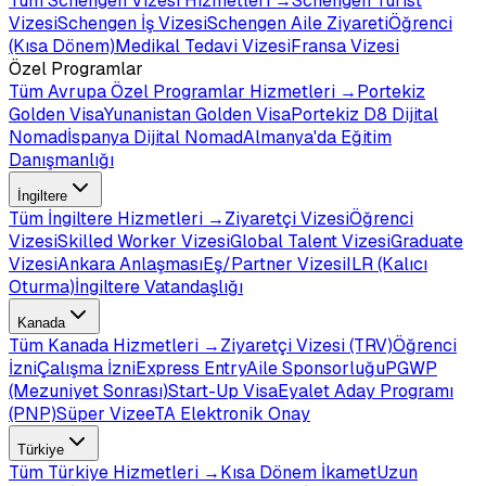
Tüm
Schengen Vizesi
Hizmetleri →
Schengen Turist
Vizesi
Schengen İş Vizesi
Schengen Aile Ziyareti
Öğrenci
(Kısa Dönem)
Medikal Tedavi Vizesi
Fransa Vizesi
Özel Programlar
Tüm
Avrupa Özel Programlar
Hizmetleri →
Portekiz
Golden Visa
Yunanistan Golden Visa
Portekiz D8 Dijital
Nomad
İspanya Dijital Nomad
Almanya'da Eğitim
Danışmanlığı
İngiltere
Tüm
İngiltere
Hizmetleri →
Ziyaretçi Vizesi
Öğrenci
Vizesi
Skilled Worker Vizesi
Global Talent Vizesi
Graduate
Vizesi
Ankara Anlaşması
Eş/Partner Vizesi
ILR (Kalıcı
Oturma)
İngiltere Vatandaşlığı
Kanada
Tüm
Kanada
Hizmetleri →
Ziyaretçi Vizesi (TRV)
Öğrenci
İzni
Çalışma İzni
Express Entry
Aile Sponsorluğu
PGWP
(Mezuniyet Sonrası)
Start-Up Visa
Eyalet Aday Programı
(PNP)
Süper Vize
eTA Elektronik Onay
Türkiye
Tüm
Türkiye
Hizmetleri →
Kısa Dönem İkamet
Uzun