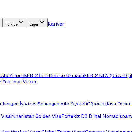
Kariyer
Türkiye
Diğer
üstü Yetenek
EB-2 İleri Derece Uzmanlık
EB-2 NIW (Ulusal Çık
 Yatırımcı Vizesi
chengen İş Vizesi
Schengen Aile Ziyareti
Öğrenci (Kısa Dönem
 Visa
Yunanistan Golden Visa
Portekiz D8 Dijital Nomad
İspan