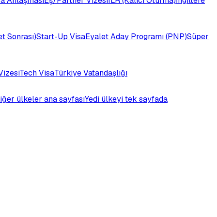
a Anlaşması
Eş/Partner Vizesi
ILR (Kalıcı Oturma)
İngiltere
t Sonrası)
Start-Up Visa
Eyalet Aday Programı (PNP)
Süper
Vizesi
Tech Visa
Türkiye Vatandaşlığı
iğer ülkeler ana sayfası
Yedi ülkeyi tek sayfada