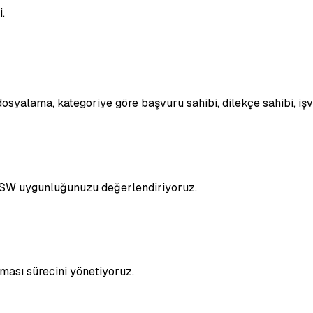
.
i dosyalama, kategoriye göre başvuru sahibi, dilekçe sahibi, iş
e FSW uygunluğunuzu değerlendiriyoruz.
ması sürecini yönetiyoruz.