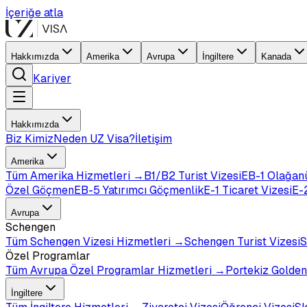
İçeriğe atla
Hakkımızda
Amerika
Avrupa
İngiltere
Kanada
Kariyer
Hakkımızda
Biz Kimiz
Neden UZ Visa?
İletişim
Amerika
Tüm
Amerika
Hizmetleri →
B1/B2 Turist Vizesi
EB-1 Olağan
Özel Göçmen
EB-5 Yatırımcı Göçmenlik
E-1 Ticaret Vizesi
E-2
Avrupa
Schengen
Tüm
Schengen Vizesi
Hizmetleri →
Schengen Turist Vizesi
S
Özel Programlar
Tüm
Avrupa Özel Programlar
Hizmetleri →
Portekiz Golden
İngiltere