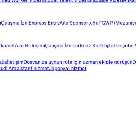
illed Worker Vizesi
Global Talent Vizesi
Graduate Vizesi
Ankar
i
Çalışma İzni
Express Entry
Aile Sponsorluğu
PGWP (Mezuniye
İkamet
Aile Birleşimi
Çalışma İzni
Turkuaz Kart
Dijital Göçebe 
aliz
İletişim
Dosyanıza uygun rota için uzman ekiple görüşün
D
udi Arabistan
1 hizmet
Japonya
1 hizmet