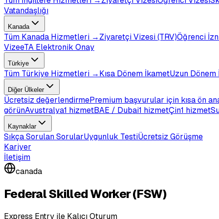
Tüm
İngiltere
Hizmetleri →
Ziyaretçi Vizesi
Öğrenci Vizesi
Sk
Vatandaşlığı
Kanada
Tüm
Kanada
Hizmetleri →
Ziyaretçi Vizesi (TRV)
Öğrenci İzn
Vize
eTA Elektronik Onay
Türkiye
Tüm
Türkiye
Hizmetleri →
Kısa Dönem İkamet
Uzun Dönem 
Diğer Ülkeler
Ücretsiz değerlendirme
Premium başvurular için kısa ön an
görün
Avustralya
1 hizmet
BAE / Dubai
1 hizmet
Çin
1 hizmet
Su
Kaynaklar
Sıkça Sorulan Sorular
Uygunluk Testi
Ücretsiz Görüşme
Kariyer
İletişim
canada
Federal Skilled Worker (FSW)
Express Entry ile Kalıcı Oturum