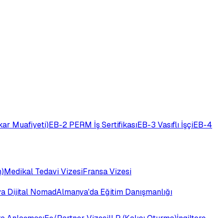
ar Muafiyeti)
EB-2 PERM İş Sertifikası
EB-3 Vasıflı İşçi
EB-4
)
Medikal Tedavi Vizesi
Fransa Vizesi
ya Dijital Nomad
Almanya'da Eğitim Danışmanlığı