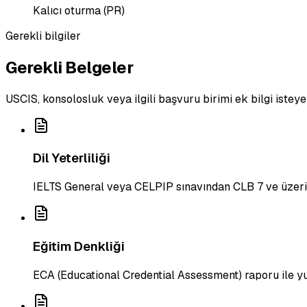
Kalıcı oturma (PR)
Gerekli bilgiler
Gerekli Belgeler
USCIS, konsolosluk veya ilgili başvuru birimi ek bilgi isteye
Dil Yeterliliği
IELTS General veya CELPIP sınavından CLB 7 ve üzeri
Eğitim Denkliği
ECA (Educational Credential Assessment) raporu ile yu