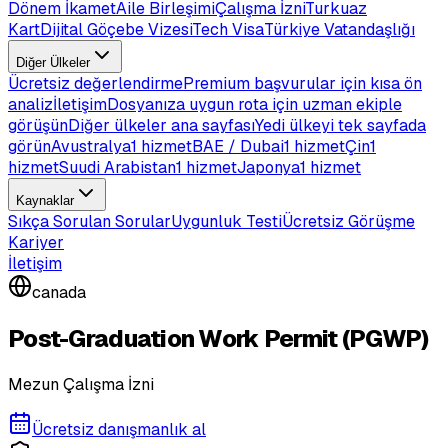
Dönem İkamet
Aile Birleşimi
Çalışma İzni
Turkuaz
Kart
Dijital Göçebe Vizesi
Tech Visa
Türkiye Vatandaşlığı
Diğer Ülkeler
Ücretsiz değerlendirme
Premium başvurular için kısa ön
analiz
İletişim
Dosyanıza uygun rota için uzman ekiple
görüşün
Diğer ülkeler ana sayfası
Yedi ülkeyi tek sayfada
görün
Avustralya
1 hizmet
BAE / Dubai
1 hizmet
Çin
1
hizmet
Suudi Arabistan
1 hizmet
Japonya
1 hizmet
Kaynaklar
Sıkça Sorulan Sorular
Uygunluk Testi
Ücretsiz Görüşme
Kariyer
İletişim
canada
Post-Graduation Work Permit (PGWP)
Mezun Çalışma İzni
Ücretsiz danışmanlık al