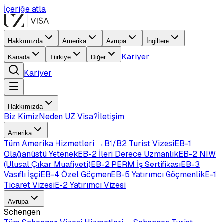
İçeriğe atla
Hakkımızda
Amerika
Avrupa
İngiltere
Kariyer
Kanada
Türkiye
Diğer
Kariyer
Hakkımızda
Biz Kimiz
Neden UZ Visa?
İletişim
Amerika
Tüm
Amerika
Hizmetleri →
B1/B2 Turist Vizesi
EB-1
Olağanüstü Yetenek
EB-2 İleri Derece Uzmanlık
EB-2 NIW
(Ulusal Çıkar Muafiyeti)
EB-2 PERM İş Sertifikası
EB-3
Vasıflı İşçi
EB-4 Özel Göçmen
EB-5 Yatırımcı Göçmenlik
E-1
Ticaret Vizesi
E-2 Yatırımcı Vizesi
Avrupa
Schengen