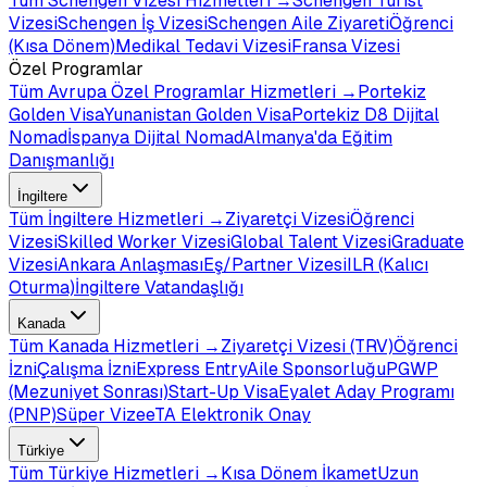
Tüm
Schengen Vizesi
Hizmetleri →
Schengen Turist
Vizesi
Schengen İş Vizesi
Schengen Aile Ziyareti
Öğrenci
(Kısa Dönem)
Medikal Tedavi Vizesi
Fransa Vizesi
Özel Programlar
Tüm
Avrupa Özel Programlar
Hizmetleri →
Portekiz
Golden Visa
Yunanistan Golden Visa
Portekiz D8 Dijital
Nomad
İspanya Dijital Nomad
Almanya'da Eğitim
Danışmanlığı
İngiltere
Tüm
İngiltere
Hizmetleri →
Ziyaretçi Vizesi
Öğrenci
Vizesi
Skilled Worker Vizesi
Global Talent Vizesi
Graduate
Vizesi
Ankara Anlaşması
Eş/Partner Vizesi
ILR (Kalıcı
Oturma)
İngiltere Vatandaşlığı
Kanada
Tüm
Kanada
Hizmetleri →
Ziyaretçi Vizesi (TRV)
Öğrenci
İzni
Çalışma İzni
Express Entry
Aile Sponsorluğu
PGWP
(Mezuniyet Sonrası)
Start-Up Visa
Eyalet Aday Programı
(PNP)
Süper Vize
eTA Elektronik Onay
Türkiye
Tüm
Türkiye
Hizmetleri →
Kısa Dönem İkamet
Uzun