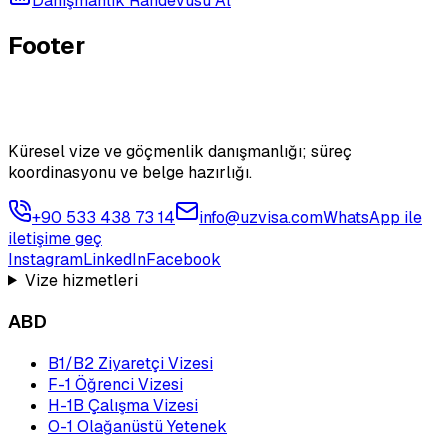
Danışmanlık Randevusu Al
Footer
Küresel vize ve göçmenlik danışmanlığı; süreç
koordinasyonu ve belge hazırlığı.
+90 533 438 73 14
info@uzvisa.com
WhatsApp ile
iletişime geç
Instagram
LinkedIn
Facebook
Vize hizmetleri
ABD
B1/B2 Ziyaretçi Vizesi
F-1 Öğrenci Vizesi
H-1B Çalışma Vizesi
O-1 Olağanüstü Yetenek